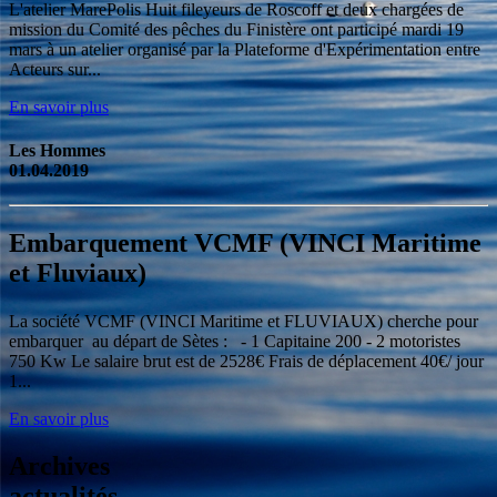
L'atelier MarePolis Huit fileyeurs de Roscoff et deux chargées de
mission du Comité des pêches du Finistère ont participé mardi 19
mars à un atelier organisé par la Plateforme d'Expérimentation entre
Acteurs sur...
En savoir plus
Les Hommes
01.04.2019
Embarquement VCMF (VINCI Maritime
et Fluviaux)
La société VCMF (VINCI Maritime et FLUVIAUX) cherche pour
embarquer au départ de Sètes : - 1 Capitaine 200 - 2 motoristes
750 Kw Le salaire brut est de 2528€ Frais de déplacement 40€/ jour
1...
En savoir plus
Archives
actualités