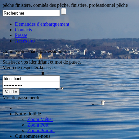
pêche finistère, comités des pêche, finistère, professionnel pêche
Demandes d'embarquement
Contacts
Presse
Accès pro
Connexion espace professionnel
Saisissez vos identifiant et mot de passe.
Merci de respecter la casse.
Valider
Mot de passe perdu
Notre flottille
Zoom Métier
Zoom Port
Zoom Produit
Qui sommes-nous