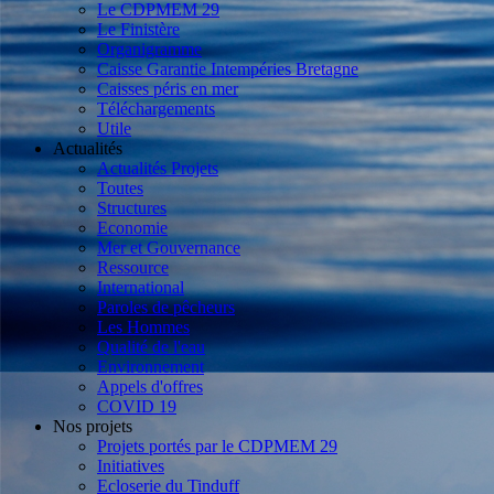
Le CDPMEM 29
Le Finistère
Organigramme
Caisse Garantie Intempéries Bretagne
Caisses péris en mer
Téléchargements
Utile
Actualités
Actualités Projets
Toutes
Structures
Economie
Mer et Gouvernance
Ressource
International
Paroles de pêcheurs
Les Hommes
Qualité de l'eau
Environnement
Appels d'offres
COVID 19
Nos projets
Projets portés par le CDPMEM 29
Initiatives
Ecloserie du Tinduff