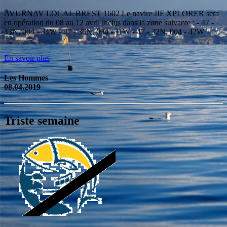
AVURNAV LOCAL BREST 1602 Le navire JIF XPLORER sera
en opération du 08 au 12 avril inclus dans la zone suivante : - 47 -
43N, 004 - 34W - 47 - 36N, 004 - 11W - 47 - 32N, 004 - 42W
...
En savoir plus
Les Hommes
08.04.2019
Triste semaine