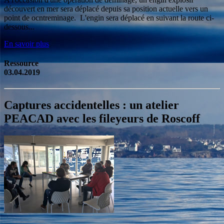
découvert en mer sera déplacé depuis sa position actuelle vers un
point de ocntreminage. L'engin sera déplacé en suivant la route ci-
dessous...
En savoir plus
Ressource
03.04.2019
Captures accidentelles : un atelier
PEACAD avec les fileyeurs de Roscoff