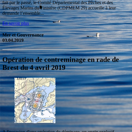
fait par le passé, le Comité Départemental des Pêches et des
Élevages Marins du Finistère (CDPMEM 29) accueille à leur
demande l’ensemble...
En savoir plus
Mer et Gouvernance
03.04.2019
Opération de contreminage en rade de
Brest du 4 avril 2019
A l'occasion d'une opération de déminage, un engin explosif