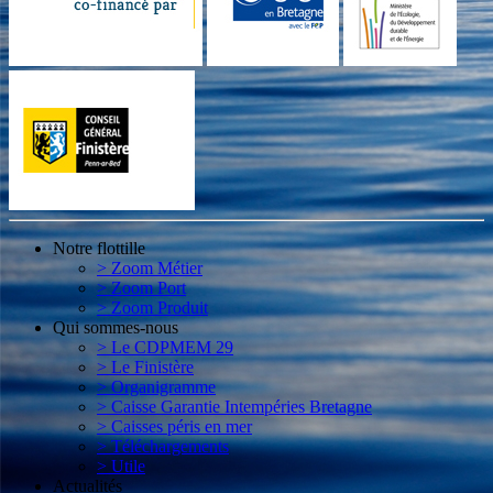
Notre flottille
> Zoom Métier
> Zoom Port
> Zoom Produit
Qui sommes-nous
> Le CDPMEM 29
> Le Finistère
> Organigramme
> Caisse Garantie Intempéries Bretagne
> Caisses péris en mer
> Téléchargements
> Utile
Actualités