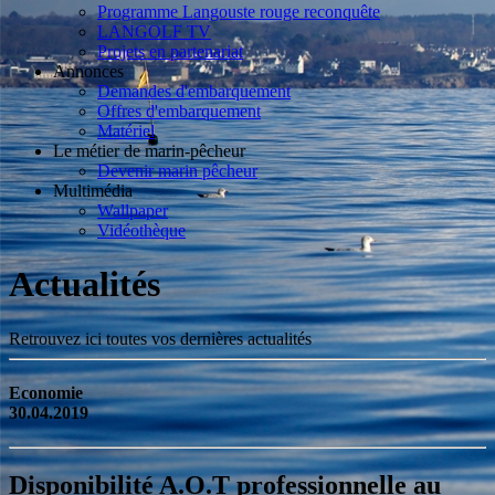
Programme Langouste rouge reconquête
LANGOLF TV
Projets en partenariat
Annonces
Demandes d'embarquement
Offres d'embarquement
Matériel
Le métier de marin-pêcheur
Devenir marin pêcheur
Multimédia
Wallpaper
Vidéothèque
Actualités
Retrouvez ici toutes vos dernières actualités
Economie
30.04.2019
Disponibilité A.O.T professionnelle au