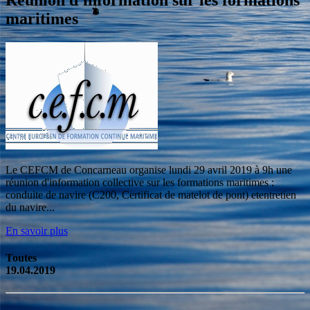
maritimes
Le CEFCM de Concarneau organise lundi 29 avril 2019 à 9h une
réunion d'information collective sur les formations maritimes :
conduite de navire (C200, Certificat de matelot de pont) etentretien
du navire...
En savoir plus
Toutes
19.04.2019