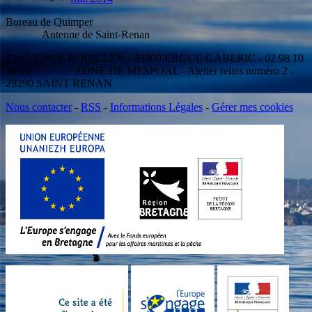
Bureau de Quimper
Antenne de Saint-Renan
22 AVENUE ROUILLEN - 29500 ERGUE GABERIC - 02 98 10
58 09 ZONE DE MESPOAL - Atelier relais numéro 2 -
29290 SAINT RENAN
Nous contacter
-
RSS
-
Informations Légales
-
Gérer mes cookies