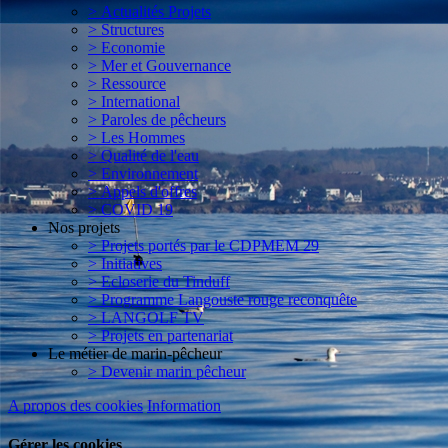
> Actualités Projets
> Structures
> Economie
> Mer et Gouvernance
> Ressource
> International
> Paroles de pêcheurs
> Les Hommes
> Qualité de l'eau
> Environnement
> Appels d'offres
> COVID 19
Nos projets
> Projets portés par le CDPMEM 29
> Initiatives
> Ecloserie du Tinduff
> Programme Langouste rouge reconquête
> LANGOLF TV
> Projets en partenariat
Le métier de marin-pêcheur
> Devenir marin pêcheur
A propos des cookies
Information
Gérer les cookies