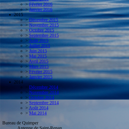
>
Février 2016
>
Janvier 2016
2015
>
Décembre 2015
>
Novembre 2015
>
Octobre 2015
>
Septembre 2015
>
Août 2015
>
Juillet 2015
>
Juin 2015
>
Mai 2015
>
Avril 2015
>
Mars 2015
>
Février 2015
>
Janvier 2015
2014
>
Décembre 2014
>
Novembre 2014
>
Octobre 2014
>
Septembre 2014
>
Août 2014
>
Mai 2014
Bureau de Quimper
Antenne de Saint-Renan