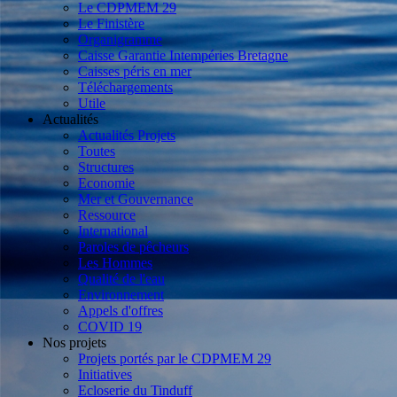
Le CDPMEM 29
Le Finistère
Organigramme
Caisse Garantie Intempéries Bretagne
Caisses péris en mer
Téléchargements
Utile
Actualités
Actualités Projets
Toutes
Structures
Economie
Mer et Gouvernance
Ressource
International
Paroles de pêcheurs
Les Hommes
Qualité de l'eau
Environnement
Appels d'offres
COVID 19
Nos projets
Projets portés par le CDPMEM 29
Initiatives
Ecloserie du Tinduff