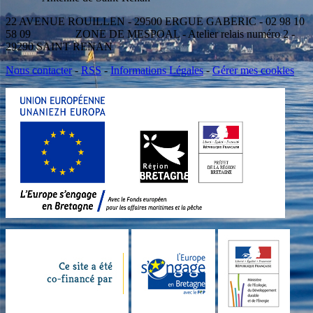
22 AVENUE ROUILLEN - 29500 ERGUE GABERIC - 02 98 10
58 09 ZONE DE MESPOAL - Atelier relais numéro 2 -
29290 SAINT RENAN
Nous contacter
-
RSS
-
Informations Légales
-
Gérer mes cookies