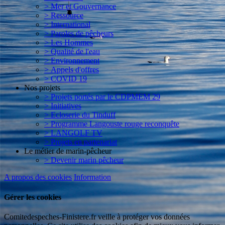
> Mer et Gouvernance
> Ressource
> International
> Paroles de pêcheurs
> Les Hommes
> Qualité de l'eau
> Environnement
> Appels d'offres
> COVID 19
Nos projets
> Projets portés par le CDPMEM 29
> Initiatives
> Ecloserie du Tinduff
> Programme Langouste rouge reconquête
> LANGOLF TV
> Projets en partenariat
Le métier de marin-pêcheur
> Devenir marin pêcheur
A propos des cookies
Information
Gérer les cookies
Comitedespeches-Finistere.fr veille à protéger vos données