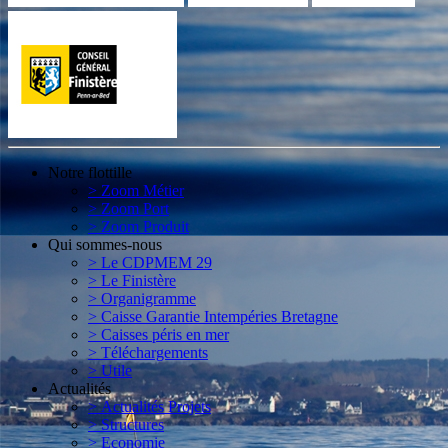
Notre flottille
> Zoom Métier
> Zoom Port
> Zoom Produit
Qui sommes-nous
> Le CDPMEM 29
> Le Finistère
> Organigramme
> Caisse Garantie Intempéries Bretagne
> Caisses péris en mer
> Téléchargements
> Utile
Actualités
> Actualités Projets
> Structures
> Economie