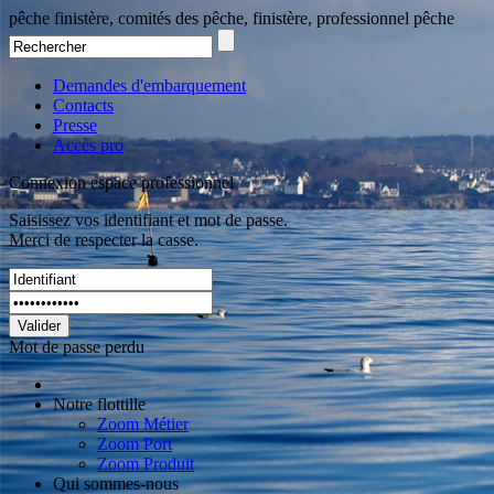
pêche finistère, comités des pêche, finistère, professionnel pêche
Demandes d'embarquement
Contacts
Presse
Accès pro
Connexion espace professionnel
Saisissez vos identifiant et mot de passe.
Merci de respecter la casse.
Valider
Mot de passe perdu
Notre flottille
Zoom Métier
Zoom Port
Zoom Produit
Qui sommes-nous