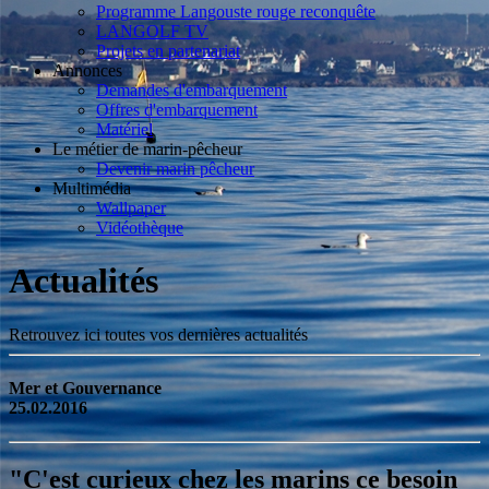
Programme Langouste rouge reconquête
LANGOLF TV
Projets en partenariat
Annonces
Demandes d'embarquement
Offres d'embarquement
Matériel
Le métier de marin-pêcheur
Devenir marin pêcheur
Multimédia
Wallpaper
Vidéothèque
Actualités
Retrouvez ici toutes vos dernières actualités
Mer et Gouvernance
25.02.2016
"C'est curieux chez les marins ce besoin