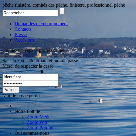
pêche finistère, comités des pêche, finistère, professionnel pêche
Demandes d'embarquement
Contacts
Presse
Accès pro
Connexion espace professionnel
Saisissez vos identifiant et mot de passe.
Merci de respecter la casse.
Valider
Mot de passe perdu
Notre flottille
Zoom Métier
Zoom Port
Zoom Produit
Qui sommes-nous