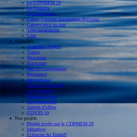
Le CDPMEM 29
Le Finistère
Organigramme
Caisse Garantie Intempéries Bretagne
Caisses péris en mer
Téléchargements
Utile
Actualités
Actualités Projets
Toutes
Structures
Economie
Mer et Gouvernance
Ressource
International
Paroles de pêcheurs
Les Hommes
Qualité de l'eau
Environnement
Appels d'offres
COVID 19
Nos projets
Projets portés par le CDPMEM 29
Initiatives
Ecloserie du Tinduff