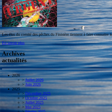
Les élus du comité des pêches du Finistère tiennent à faire connaitre le
En savoir plus
Archives
actualités
2026
>
Juillet 2026
>
Juin 2026
2025
>
Décembre 2025
>
Octobre 2025
>
Juillet 2025
>
Mai 2025
>
Février 2025