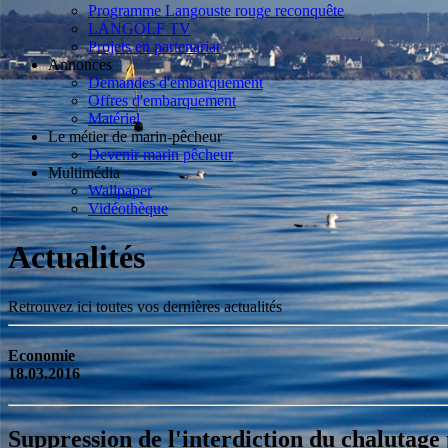
Programme Langouste rouge reconquête
LANGOLF TV
Projets en partenariat
Annonces
Demandes d'embarquement
Offres d'embarquement
Matériel
Le métier de marin-pêcheur
Devenir marin pêcheur
Multimédia
Wallpaper
Vidéothèque
Actualités
Retrouvez ici toutes vos dernières actualités
Economie
18.03.2016
Suppression de l'interdiction du chalutage