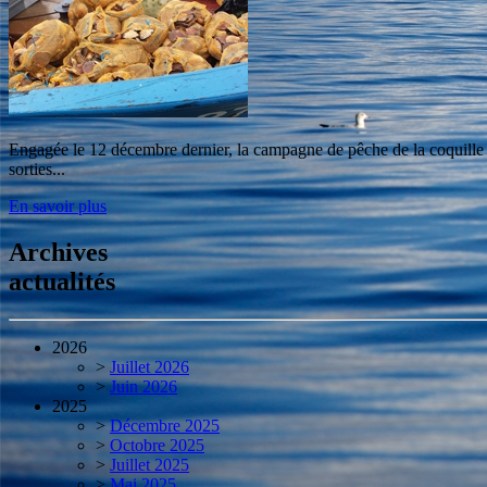
Engagée le 12 décembre dernier, la campagne de pêche de la coquille S
sorties...
En savoir plus
Archives
actualités
2026
>
Juillet 2026
>
Juin 2026
2025
>
Décembre 2025
>
Octobre 2025
>
Juillet 2025
>
Mai 2025