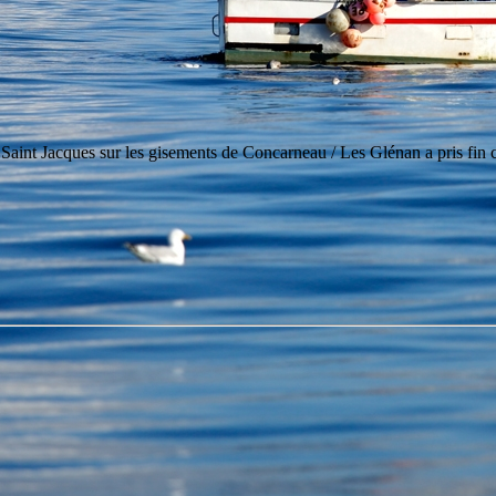
aint Jacques sur les gisements de Concarneau / Les Glénan a pris fin ce