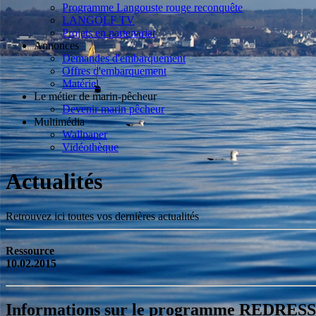
Programme Langouste rouge reconquête
LANGOLF TV
Projets en partenariat
Annonces
Demandes d'embarquement
Offres d'embarquement
Matériel
Le métier de marin-pêcheur
Devenir marin pêcheur
Multimédia
Wallpaper
Vidéothèque
Actualités
Retrouvez ici toutes vos dernières actualités
Ressource
10.02.2015
Informations sur le programme REDRES