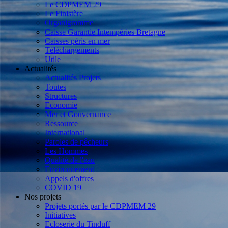
Le CDPMEM 29
Le Finistère
Organigramme
Caisse Garantie Intempéries Bretagne
Caisses péris en mer
Téléchargements
Utile
Actualités
Actualités Projets
Toutes
Structures
Economie
Mer et Gouvernance
Ressource
International
Paroles de pêcheurs
Les Hommes
Qualité de l'eau
Environnement
Appels d'offres
COVID 19
Nos projets
Projets portés par le CDPMEM 29
Initiatives
Ecloserie du Tinduff