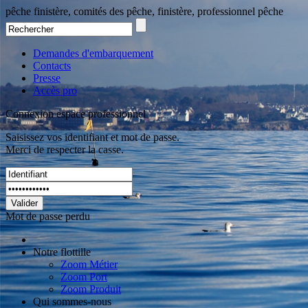
pêche finistère, comités des pêche, finistère, professionnel pêche
Demandes d'embarquement
Contacts
Presse
Accès pro
Connexion espace professionnel
Saisissez vos identifiant et mot de passe.
Merci de respecter la casse.
Valider
Mot de passe perdu
Notre flottille
Zoom Métier
Zoom Port
Zoom Produit
Qui sommes-nous