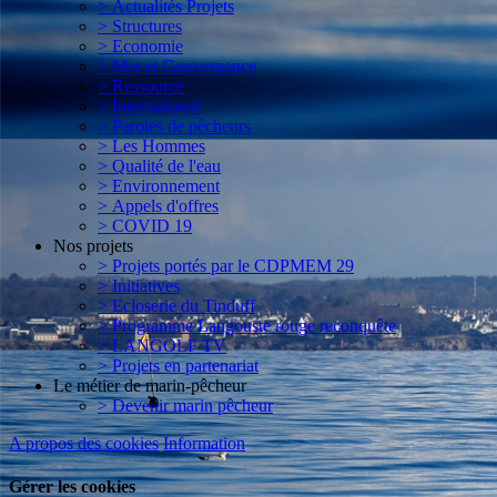
> Actualités Projets
> Structures
> Economie
> Mer et Gouvernance
> Ressource
> International
> Paroles de pêcheurs
> Les Hommes
> Qualité de l'eau
> Environnement
> Appels d'offres
> COVID 19
Nos projets
> Projets portés par le CDPMEM 29
> Initiatives
> Ecloserie du Tinduff
> Programme Langouste rouge reconquête
> LANGOLF TV
> Projets en partenariat
Le métier de marin-pêcheur
> Devenir marin pêcheur
A propos des cookies
Information
Gérer les cookies