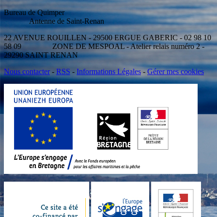
Bureau de Quimper
Antenne de Saint-Renan
22 AVENUE ROUILLEN - 29500 ERGUE GABERIC - 02 98 10
58 09 ZONE DE MESPOAL - Atelier relais numéro 2 -
29290 SAINT RENAN
Nous contacter
-
RSS
-
Informations Légales
-
Gérer mes cookies