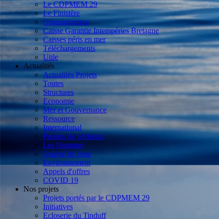
Le CDPMEM 29
Le Finistère
Organigramme
Caisse Garantie Intempéries Bretagne
Caisses péris en mer
Téléchargements
Utile
Actualités
Actualités Projets
Toutes
Structures
Economie
Mer et Gouvernance
Ressource
International
Paroles de pêcheurs
Les Hommes
Qualité de l'eau
Environnement
Appels d'offres
COVID 19
Nos projets
Projets portés par le CDPMEM 29
Initiatives
Ecloserie du Tinduff