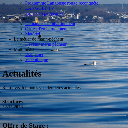
Programme Langouste rouge reconquête
LANGOLF TV
Projets en partenariat
Annonces
Demandes d'embarquement
Offres d'embarquement
Matériel
Le métier de marin-pêcheur
Devenir marin pêcheur
Multimédia
Wallpaper
Vidéothèque
Actualités
Retrouvez ici toutes vos dernières actualités
Structures
22.12.2023
Offre de Stage :