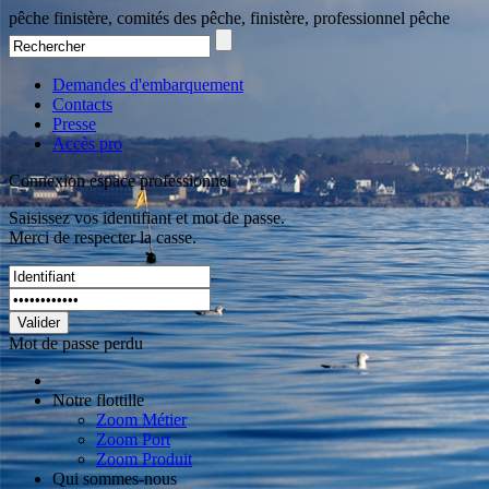
pêche finistère, comités des pêche, finistère, professionnel pêche
Demandes d'embarquement
Contacts
Presse
Accès pro
Connexion espace professionnel
Saisissez vos identifiant et mot de passe.
Merci de respecter la casse.
Valider
Mot de passe perdu
Notre flottille
Zoom Métier
Zoom Port
Zoom Produit
Qui sommes-nous