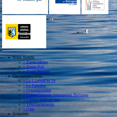
Notre flottille
> Zoom Métier
> Zoom Port
> Zoom Produit
Qui sommes-nous
> Le CDPMEM 29
> Le Finistère
> Organigramme
> Caisse Garantie Intempéries Bretagne
> Caisses péris en mer
> Téléchargements
> Utile
Actualités