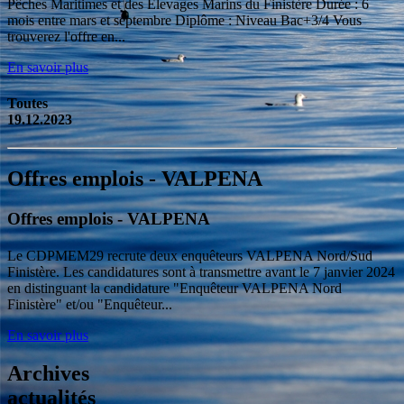
Pêches Maritimes et des Élevages Marins du Finistère Durée : 6
mois entre mars et septembre Diplôme : Niveau Bac+3/4 Vous
trouverez l'offre en...
En savoir plus
Toutes
19.12.2023
Offres emplois - VALPENA
Offres emplois - VALPENA
Le CDPMEM29 recrute deux enquêteurs VALPENA Nord/Sud
Finistère. Les candidatures sont à transmettre avant le 7 janvier 2024
en distinguant la candidature "Enquêteur VALPENA Nord
Finistère" et/ou "Enquêteur...
En savoir plus
Archives
actualités