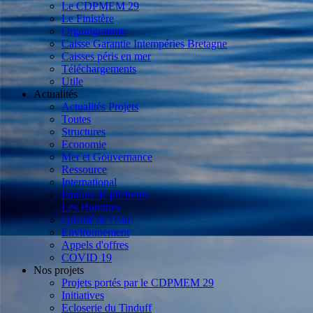
Le CDPMEM 29
Le Finistère
Organigramme
Caisse Garantie Intempéries Bretagne
Caisses péris en mer
Téléchargements
Utile
Actualités
Actualités Projets
Toutes
Structures
Economie
Mer et Gouvernance
Ressource
International
Paroles de pêcheurs
Les Hommes
Qualité de l'eau
Environnement
Appels d'offres
COVID 19
Nos projets
Projets portés par le CDPMEM 29
Initiatives
Ecloserie du Tinduff