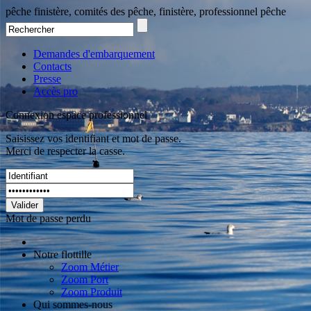
pêche finistère, comités des pêche, finistère, professionnel pêche
Demandes d'embarquement
Contacts
Presse
Accès pro
Connexion espace professionnel
Saisissez vos identifiant et mot de passe.
Merci de respecter la casse.
Valider
Mot de passe perdu
Notre flottille
Zoom Métier
Zoom Port
Zoom Produit
Qui sommes-nous