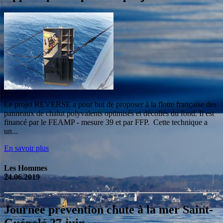
Le projet REVERSE a pour but de proposer à la flotte française des
panneaux de chalut polyvalents optimisés et décollés du fond. Il est
financé par le FEAMP - mesure 39 et par FFP. Cette technique a
un...
En savoir plus
Les Hommes
24.06.2019
Journée prévention chute à la mer Saint-
Guénolé 27 juin