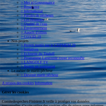
> Mer et Gouvernance
> Ressource
> International
> Paroles de pêcheurs
> Les Hommes
> Qualité de l'eau
> Environnement
> Appels d'offres
> COVID 19
Nos projets
> Projets portés par le CDPMEM 29
> Initiatives
> Ecloserie du Tinduff
> Programme Langouste rouge reconquête
> LANGOLF TV
> Projets en partenariat
Le métier de marin-pêcheur
> Devenir marin pêcheur
A propos des cookies
Information
Gérer les cookies
Comitedespeches-Finistere.fr veille à protéger vos données
personnelles. Ce site utilise des cookies afin de mieux vous informer