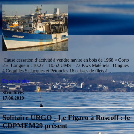
Cause cessation d’activité à vendre navire en bois de 1968 « Corto
2 » Longueur : 10.27 – 10.62 UMS – 73 Kws Matériels : Dragues
à Coquilles St Jacques et Pétoncles 16 caisses de filets à...
En savoir plus
Structures
17.06.2019
Solitaire URGO - Le Figaro à Roscoff : le
CDPMEM29 présent