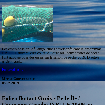
Les essais de la grille à langoustines développés dans le programme
OPTISEL suivent leurs cours. Aujourd'hui, deux navires de pêche
l'ont adoptée pour des essais sur la saison de pêche 2019. D'autres
navires vont...
En savoir plus
Mer et Gouvernance
08.06.2019
Eolien flottant Groix - Belle Île /
Campagne Geophy IXBLUE 10/06 au