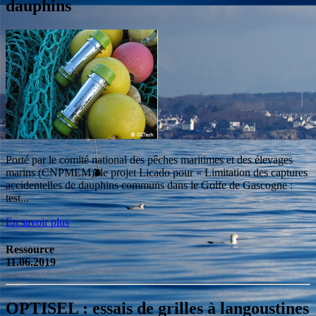
dauphins
Porté par le comité national des pêches maritimes et des élevages
marins (CNPMEM), le projet Licado pour « Limitation des captures
accidentelles de dauphins communs dans le Golfe de Gascogne :
test...
En savoir plus
Ressource
11.06.2019
OPTISEL : essais de grilles à langoustines