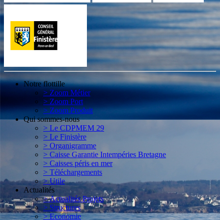
Notre flottille
> Zoom Métier
> Zoom Port
> Zoom Produit
Qui sommes-nous
> Le CDPMEM 29
> Le Finistère
> Organigramme
> Caisse Garantie Intempéries Bretagne
> Caisses péris en mer
> Téléchargements
> Utile
Actualités
> Actualités Projets
> Structures
> Economie