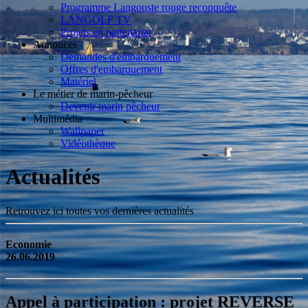
Programme Langouste rouge reconquête
LANGOLF TV
Projets en partenariat
Annonces
Demandes d'embarquement
Offres d'embarquement
Matériel
Le métier de marin-pêcheur
Devenir marin pêcheur
Multimédia
Wallpaper
Vidéothèque
Actualités
Retrouvez ici toutes vos dernières actualités
Economie
26.06.2019
Appel à participation : projet REVERSE