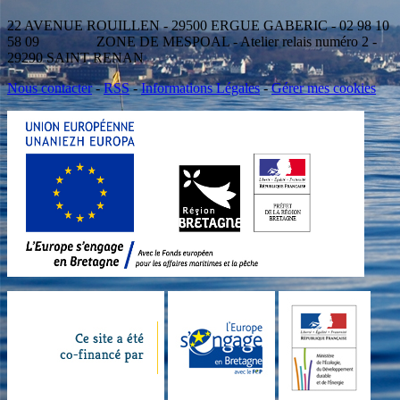
22 AVENUE ROUILLEN - 29500 ERGUE GABERIC - 02 98 10
58 09 ZONE DE MESPOAL - Atelier relais numéro 2 -
29290 SAINT RENAN
Nous contacter
-
RSS
-
Informations Légales
-
Gérer mes cookies