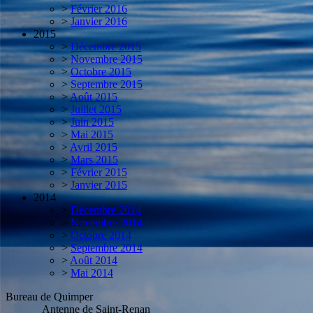
>
Février 2016
>
Janvier 2016
2015
>
Décembre 2015
>
Novembre 2015
>
Octobre 2015
>
Septembre 2015
>
Août 2015
>
Juillet 2015
>
Juin 2015
>
Mai 2015
>
Avril 2015
>
Mars 2015
>
Février 2015
>
Janvier 2015
2014
>
Décembre 2014
>
Novembre 2014
>
Octobre 2014
>
Septembre 2014
>
Août 2014
>
Mai 2014
Bureau de Quimper
Antenne de Saint-Renan