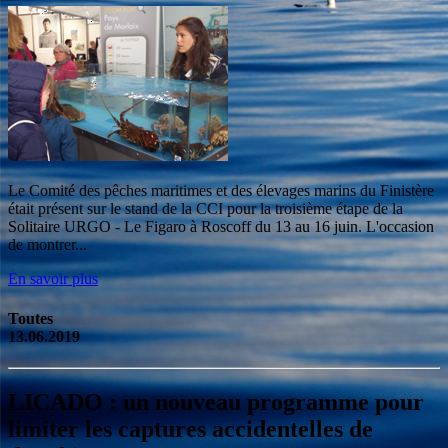
Le Comité des pêches maritimes et des élevages marins du Finistère
était présent sur le stand de la CCI pour la troisième étape de la
Solitaire URGO - Le Figaro à Roscoff du 13 au 16 juin. L'occasion
de montrer...
En savoir plus
Toutes
13.06.2019
LICADO : un nouveau programme pour
limiter les captures accidentelles de