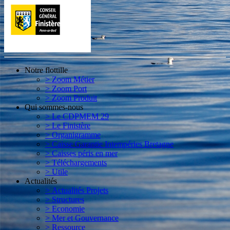
Notre flottille
> Zoom Métier
> Zoom Port
> Zoom Produit
Qui sommes-nous
> Le CDPMEM 29
> Le Finistère
> Organigramme
> Caisse Garantie Intempéries Bretagne
> Caisses péris en mer
> Téléchargements
> Utile
Actualités
> Actualités Projets
> Structures
> Economie
> Mer et Gouvernance
> Ressource