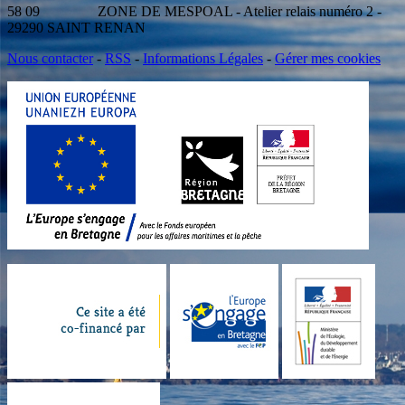
58 09 ZONE DE MESPOAL - Atelier relais numéro 2 -
29290 SAINT RENAN
Nous contacter
-
RSS
-
Informations Légales
-
Gérer mes cookies