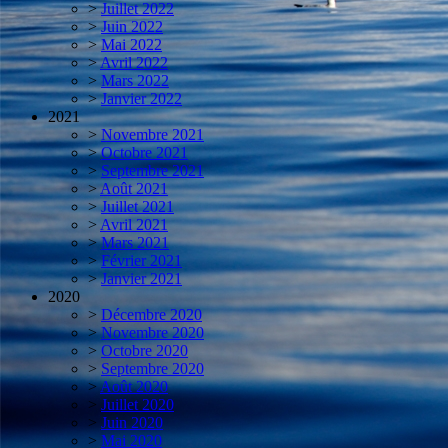
>
Juillet 2022
>
Juin 2022
>
Mai 2022
>
Avril 2022
>
Mars 2022
>
Janvier 2022
2021
>
Novembre 2021
>
Octobre 2021
>
Septembre 2021
>
Août 2021
>
Juillet 2021
>
Avril 2021
>
Mars 2021
>
Février 2021
>
Janvier 2021
2020
>
Décembre 2020
>
Novembre 2020
>
Octobre 2020
>
Septembre 2020
>
Août 2020
>
Juillet 2020
>
Juin 2020
>
Mai 2020