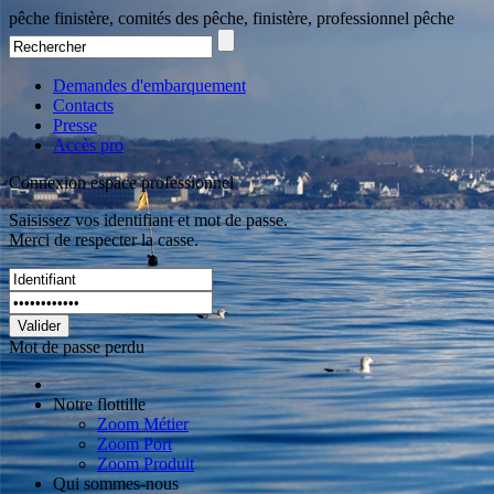
pêche finistère, comités des pêche, finistère, professionnel pêche
Demandes d'embarquement
Contacts
Presse
Accès pro
Connexion espace professionnel
Saisissez vos identifiant et mot de passe.
Merci de respecter la casse.
Valider
Mot de passe perdu
Notre flottille
Zoom Métier
Zoom Port
Zoom Produit
Qui sommes-nous