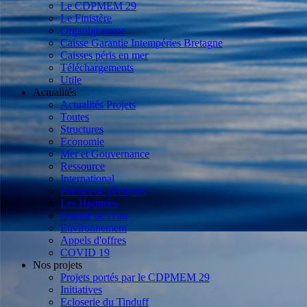
Le CDPMEM 29
Le Finistère
Organigramme
Caisse Garantie Intempéries Bretagne
Caisses péris en mer
Téléchargements
Utile
Actualités
Actualités Projets
Toutes
Structures
Economie
Mer et Gouvernance
Ressource
International
Paroles de pêcheurs
Les Hommes
Qualité de l'eau
Environnement
Appels d'offres
COVID 19
Nos projets
Projets portés par le CDPMEM 29
Initiatives
Ecloserie du Tinduff