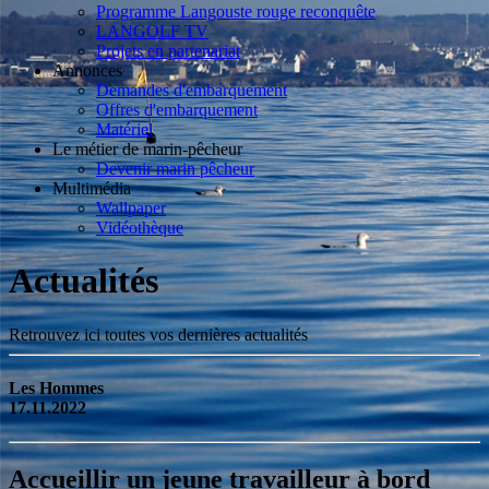
Programme Langouste rouge reconquête
LANGOLF TV
Projets en partenariat
Annonces
Demandes d'embarquement
Offres d'embarquement
Matériel
Le métier de marin-pêcheur
Devenir marin pêcheur
Multimédia
Wallpaper
Vidéothèque
Actualités
Retrouvez ici toutes vos dernières actualités
Les Hommes
17.11.2022
Accueillir un jeune travailleur à bord