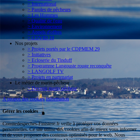
> International
> Paroles de pêcheurs
> Les Hommes
> Qualité de l'eau
> Environnement
> Appels d'offres
> COVID 19
Nos projets
> Projets portés par le CDPMEM 29
> Initiatives
> Ecloserie du Tinduff
> Programme Langouste rouge reconquête
> LANGOLF TV
> Projets en partenariat
Le métier de marin-pêcheur
> Devenir marin pêcheur
A propos des cookies
Information
Gérer les cookies
Comitedespeches-Finistere.fr veille à protéger vos données
personnelles. Ce site utilise des cookies afin de mieux vous informer
et de vous proposer des contenus optimisés pour le web. Nous