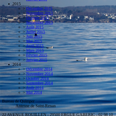
2015
>
Décembre 2015
>
Novembre 2015
>
Octobre 2015
>
Septembre 2015
>
Août 2015
>
Juillet 2015
>
Juin 2015
>
Mai 2015
>
Avril 2015
>
Mars 2015
>
Février 2015
>
Janvier 2015
2014
>
Décembre 2014
>
Novembre 2014
>
Octobre 2014
>
Septembre 2014
>
Août 2014
>
Mai 2014
Bureau de Quimper
Antenne de Saint-Renan
22 AVENUE ROUILLEN - 29500 ERGUE GABERIC - 02 98 10