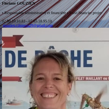
Floriane GOUZIEN
•
Responsable administrative et financière
•
Suivi financier projet
02.98.10.10.83 - 07.65.18.95.10
gouzien.cdpmem29@gmail.com