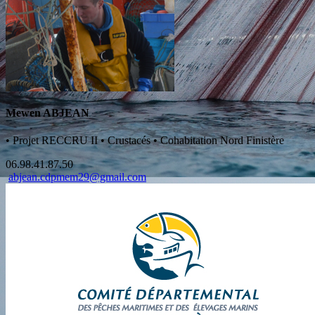
Mewen ABJEAN
•
Projet RECCRU II
•
Crustacés
•
Cohabitation Nord Finistère
06.98.41.87.50
abjean.cdpmem29@gmail.com