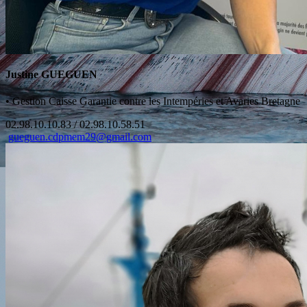
Justine GUEGUEN
•
Gestion Caisse Garantie contre les Intempéries et Avaries Bretagne
02.98.10.10.83 / 02.98.10.58.51
gueguen.cdpmem29@gmail.com