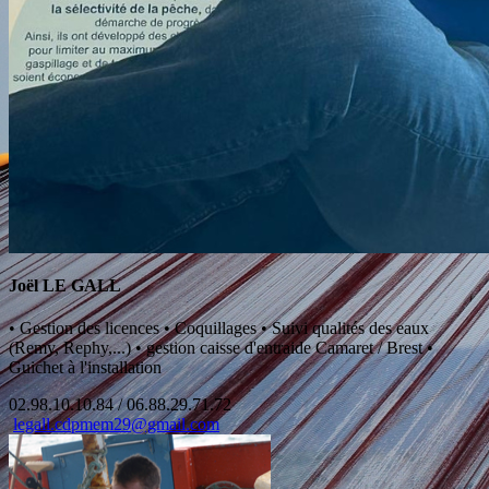
Joël LE GALL
•
Gestion des licences
•
Coquillages
•
Suivi qualités des eaux
(Remy, Rephy,...)
•
gestion caisse d'entraide Camaret / Brest
•
Guichet à l'installation
02.98.10.10.84 / 06.88.29.71.72
legall.cdpmem29@gmail.com