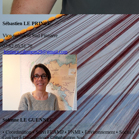
Sébastien LE PRINCE
Vice-président Sud Finistère
07.62.05.51.70
leprince.cdpmem29@gmail.com
Solenne LE GUENNEC
•
Coordination
•
Suivi FEAMP
•
PNMI
•
Environnement
•
Social
•
Guichet à l'installation
•
Cohabitation Sud