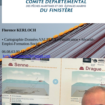
Florence KERLOCH
•
Cartographie-Données-VALPENA
•
Planification
•
Sécurité-
Emploi-Formation-Social
06.08.63.00.13
kerloch.cdpmem29@gmail.com