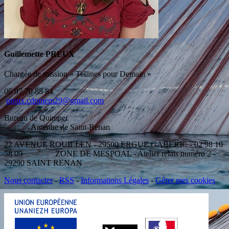
Guillemette PREUX
Chargée de mission « Tellines pour Demain »
06 07 70 88 84
preux.cdpmem29@gmail.com
Bureau de Quimper
Antenne de Saint-Renan
22 AVENUE ROUILLEN - 29500 ERGUE GABERIC - 02 98 10
58 09 ZONE DE MESPOAL - Atelier relais numéro 2 -
29290 SAINT RENAN
Nous contacter
-
RSS
-
Informations Légales
-
Gérer mes cookies