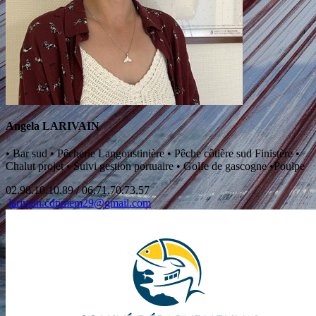
Angela LARIVAIN
•
Bar sud
•
Pêcherie Langoustinière
•
Pêche côtière sud Finistère
•
Chalut projet
•
Suivi gestion portuaire
•
Golfe de gascogne
•
Poulpe
02.98.10.10.89 / 06.71.70.73.57
larivain.cdpmem29@gmail.com