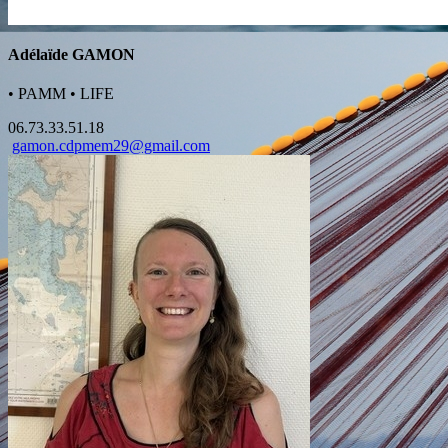
Adélaïde GAMON
•
PAMM
•
LIFE
06.73.33.51.18
gamon.cdpmem29@gmail.com