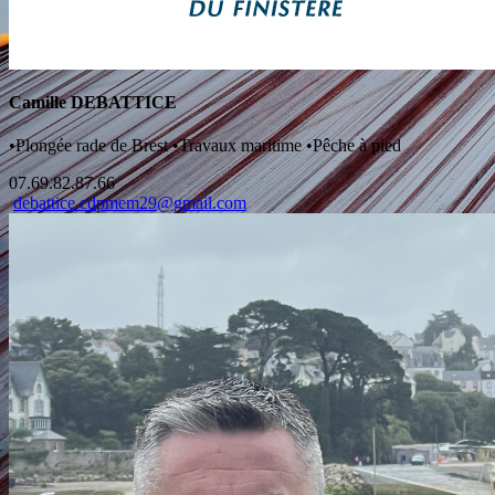
Camille DEBATTICE
•
Plongée rade de Brest
•
Travaux maritime
•
Pêche à pied
07.69.82.87.66
debattice.cdpmem29@gmail.com