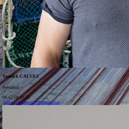
Yannick CALVEZ
Président
06.47.08.40.32
calvez.cdpmem29@gmail.com