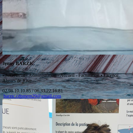
Jenny BARZIC
•
Secrétariat - Administration - Accueil - Facturation
•
Licence
Algues de Rive
02.98.10.10.85 / 06.33.22.16.81
barzic.cdpmem29@gmail.com