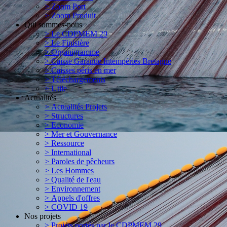
> Zoom Port
> Zoom Produit
Qui sommes-nous
> Le CDPMEM 29
> Le Finistère
> Organigramme
> Caisse Garantie Intempéries Bretagne
> Caisses péris en mer
> Téléchargements
> Utile
Actualités
> Actualités Projets
> Structures
> Economie
> Mer et Gouvernance
> Ressource
> International
> Paroles de pêcheurs
> Les Hommes
> Qualité de l'eau
> Environnement
> Appels d'offres
> COVID 19
Nos projets
> Projets portés par le CDPMEM 29