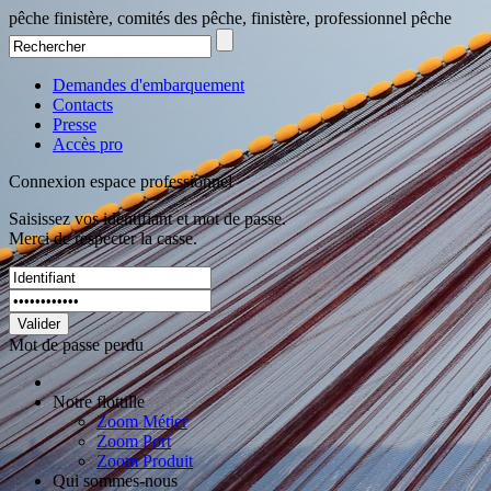
pêche finistère, comités des pêche, finistère, professionnel pêche
Demandes d'embarquement
Contacts
Presse
Accès pro
Connexion espace professionnel
Saisissez vos identifiant et mot de passe.
Merci de respecter la casse.
Valider
Mot de passe perdu
Notre flottille
Zoom Métier
Zoom Port
Zoom Produit
Qui sommes-nous