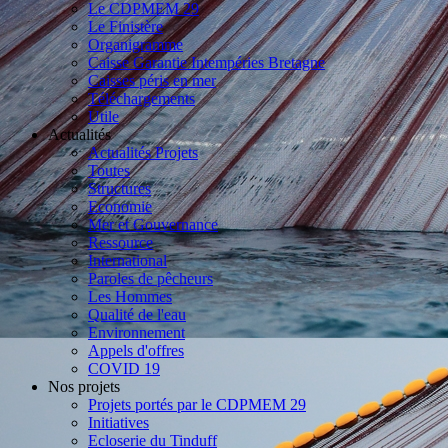
Le CDPMEM 29
Le Finistère
Organigramme
Caisse Garantie Intempéries Bretagne
Caisses péris en mer
Téléchargements
Utile
Actualités
Actualités Projets
Toutes
Structures
Economie
Mer et Gouvernance
Ressource
International
Paroles de pêcheurs
Les Hommes
Qualité de l'eau
Environnement
Appels d'offres
COVID 19
Nos projets
Projets portés par le CDPMEM 29
Initiatives
Ecloserie du Tinduff