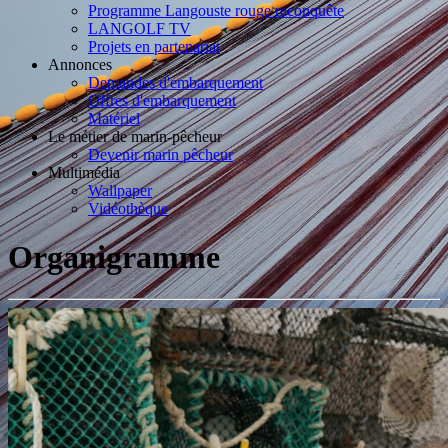
Programme Langouste rouge reconquête
LANGOLF TV
Projets en partenariat
Annonces
Demandes d'embarquement
Offres d'embarquement
Matériel
Le métier de marin-pêcheur
Devenir marin pêcheur
Multimédia
Wallpaper
Vidéothèque
Organigramme