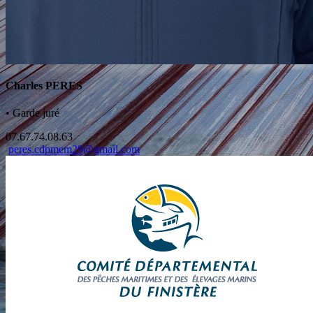
Charles PERES
•
Garde juré
07.67.74.08.63
peres.cdpmem29@gmail.com