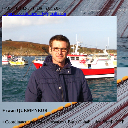
02.98.10.10.87 / 06.86.52.45.93
leguennec.cdpmem29@gmail.com
Erwan QUEMENEUR
•
Coordinateur adjoint
•
Crustacés
•
Bar
•
Cohabitation Nord
•
PCP