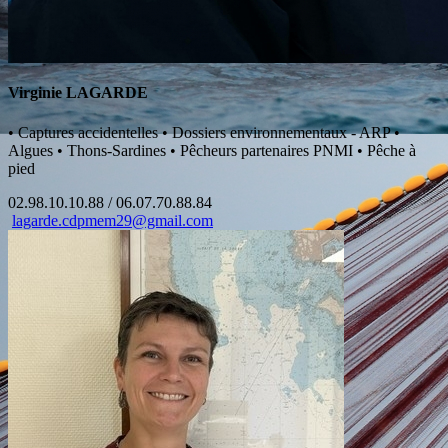
Virginie LAGARDE
•
Captures accidentelles
•
Dossiers environnementaux - ARP
•
Algues
•
Thons-Sardines
•
Pêcheurs partenaires PNMI
•
Pêche à
pied
02.98.10.10.88 / 06.07.70.88.84
lagarde.cdpmem29@gmail.com