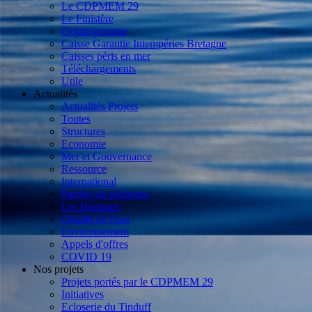
Le CDPMEM 29
Le Finistère
Organigramme
Caisse Garantie Intempéries Bretagne
Caisses péris en mer
Téléchargements
Utile
Actualités
Actualités Projets
Toutes
Structures
Economie
Mer et Gouvernance
Ressource
International
Paroles de pêcheurs
Les Hommes
Qualité de l'eau
Environnement
Appels d'offres
COVID 19
Nos projets
Projets portés par le CDPMEM 29
Initiatives
Ecloserie du Tinduff