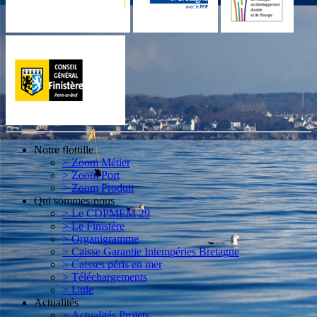
Notre flottille
> Zoom Métier
> Zoom Port
> Zoom Produit
Qui sommes-nous
> Le CDPMEM 29
> Le Finistère
> Organigramme
> Caisse Garantie Intempéries Bretagne
> Caisses péris en mer
> Téléchargements
> Utile
Actualités
> Actualités Projets