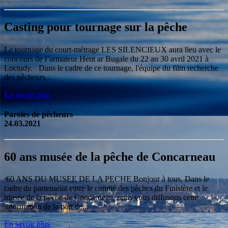
Casting pour tournage sur la pêche
Le tournage du court-métrage LES SILENCIEUX aura lieu avec le
concours de l’armateur Hent ar Bugale du 22 au 30 avril 2021 à
Loctudy. Dans le cadre de ce tournage, l'équipe du film recherche
des pêcheurs...
En savoir plus
Paroles de pêcheurs
24.03.2021
60 ans musée de la pêche de Concarneau
60 ANS DU MUSEE DE LA PECHE Bonjour à tous, Dans le
cadre du partenariat entre le comité des pêches du Finistère et le
musée de la pêche de Concarneau, nous vous diffusons cette
information de la part de...
En savoir plus