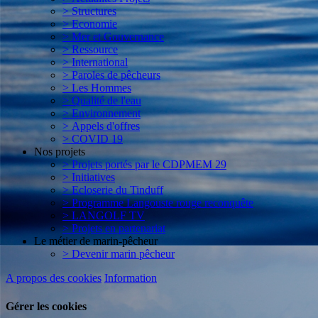
> Structures
> Economie
> Mer et Gouvernance
> Ressource
> International
> Paroles de pêcheurs
> Les Hommes
> Qualité de l'eau
> Environnement
> Appels d'offres
> COVID 19
Nos projets
> Projets portés par le CDPMEM 29
> Initiatives
> Ecloserie du Tinduff
> Programme Langouste rouge reconquête
> LANGOLF TV
> Projets en partenariat
Le métier de marin-pêcheur
> Devenir marin pêcheur
A propos des cookies
Information
Gérer les cookies