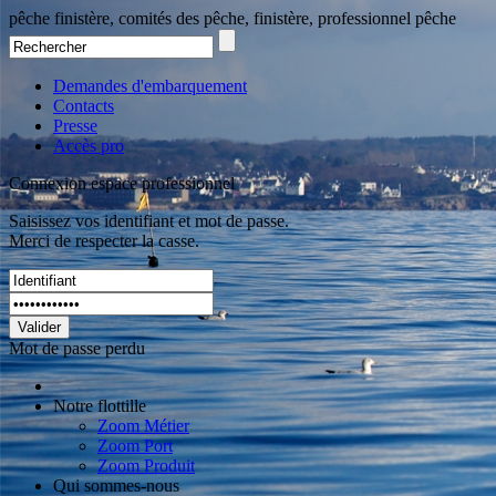
pêche finistère, comités des pêche, finistère, professionnel pêche
Demandes d'embarquement
Contacts
Presse
Accès pro
Connexion espace professionnel
Saisissez vos identifiant et mot de passe.
Merci de respecter la casse.
Valider
Mot de passe perdu
Notre flottille
Zoom Métier
Zoom Port
Zoom Produit
Qui sommes-nous