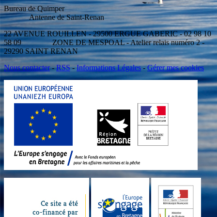
Bureau de Quimper
Antenne de Saint-Renan
22 AVENUE ROUILLEN - 29500 ERGUE GABERIC - 02 98 10
58 09 ZONE DE MESPOAL - Atelier relais numéro 2 -
29290 SAINT RENAN
Nous contacter
-
RSS
-
Informations Légales
-
Gérer mes cookies