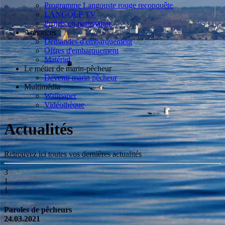
Programme Langouste rouge reconquête
LANGOLF TV
Projets en partenariat
Annonces
Demandes d'embarquement
Offres d'embarquement
Matériel
Le métier de marin-pêcheur
Devenir marin pêcheur
Multimédia
Wallpaper
Vidéothèque
Actualités
Retrouvez ici toutes vos dernières actualités
3
1
1
Paroles de pêcheurs
24.03.2021