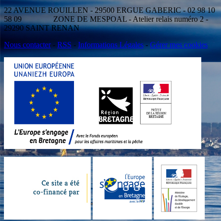
22 AVENUE ROUILLEN - 29500 ERGUE GABERIC - 02 98 10
58 09 ZONE DE MESPOAL - Atelier relais numéro 2 -
29290 SAINT RENAN
Nous contacter
-
RSS
-
Informations Légales
-
Gérer mes cookies