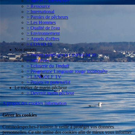
> Mer et Gouvernance
> Ressource
> International
> Paroles de pêcheurs
> Les Hommes
> Qualité de l'eau
> Environnement
> Appels d'offres
> COVID 19
Nos projets
> Projets portés par le CDPMEM 29
> Initiatives
> Ecloserie du Tinduff
> Programme Langouste rouge reconquête
> LANGOLF TV
> Projets en partenariat
Le métier de marin-pêcheur
> Devenir marin pêcheur
A propos des cookies
Information
Gérer les cookies
Comitedespeches-Finistere.fr veille à protéger vos données
personnelles. Ce site utilise des cookies afin de mieux vous informer