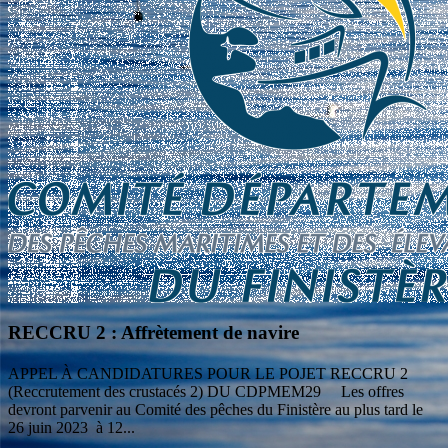
RECCRU 2 : Affrètement de navire
APPEL À CANDIDATURES POUR LE POJET RECCRU 2
(Reccrutement des crustacés 2) DU CDPMEM29 Les offres
devront parvenir au Comité des pêches du Finistère au plus tard le
26 juin 2023 à 12...