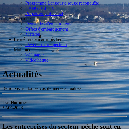
Programme Langouste rouge reconquête
LANGOLF TV
Projets en partenariat
Annonces
Demandes d'embarquement
Offres d'embarquement
Matériel
Le métier de marin-pêcheur
Devenir marin pêcheur
Multimédia
Wallpaper
Vidéothèque
Actualités
Retrouvez ici toutes vos dernières actualités
Les Hommes
22.06.2023
Les entreprises du secteur pêche sont en