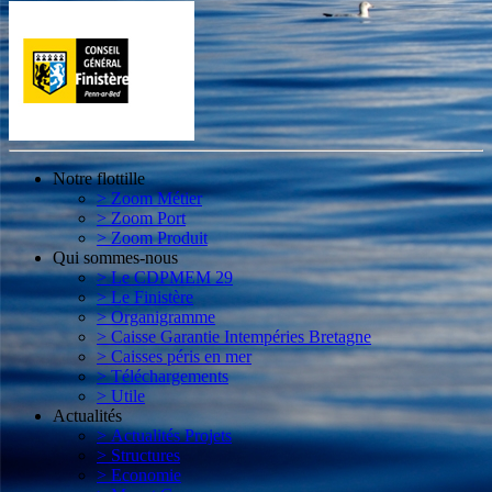
Notre flottille
> Zoom Métier
> Zoom Port
> Zoom Produit
Qui sommes-nous
> Le CDPMEM 29
> Le Finistère
> Organigramme
> Caisse Garantie Intempéries Bretagne
> Caisses péris en mer
> Téléchargements
> Utile
Actualités
> Actualités Projets
> Structures
> Economie