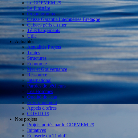
Le CDPMEM 29
Le Finistère
Organigramme
Caisse Garantie Intempéries Bretagne
Caisses péris en mer
Téléchargements
Utile
Actualités
Actualités Projets
Toutes
Structures
Economie
Mer et Gouvernance
Ressource
International
Paroles de pêcheurs
Les Hommes
Qualité de l'eau
Environnement
Appels d'offres
COVID 19
Nos projets
Projets portés par le CDPMEM 29
Initiatives
Ecloserie du Tinduff