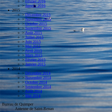
>
Février 2016
>
Janvier 2016
2015
>
Décembre 2015
>
Novembre 2015
>
Octobre 2015
>
Septembre 2015
>
Août 2015
>
Juillet 2015
>
Juin 2015
>
Mai 2015
>
Avril 2015
>
Mars 2015
>
Février 2015
>
Janvier 2015
2014
>
Décembre 2014
>
Novembre 2014
>
Octobre 2014
>
Septembre 2014
>
Août 2014
>
Mai 2014
Bureau de Quimper
Antenne de Saint-Renan