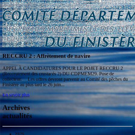
RECCRU 2 : Affrètement de navire
APPEL À CANDIDATURES POUR LE POJET RECCRU 2
(Reccrutement des crustacés 2) DU CDPMEM29. Pose de
collecteur. Les offres devront parvenir au Comité des pêches du
Finistère au plus tard le 26 juin...
En savoir plus
Archives
actualités
2026