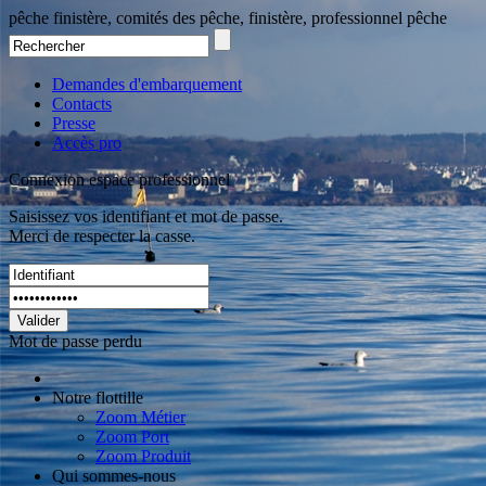
pêche finistère, comités des pêche, finistère, professionnel pêche
Demandes d'embarquement
Contacts
Presse
Accès pro
Connexion espace professionnel
Saisissez vos identifiant et mot de passe.
Merci de respecter la casse.
Valider
Mot de passe perdu
Notre flottille
Zoom Métier
Zoom Port
Zoom Produit
Qui sommes-nous