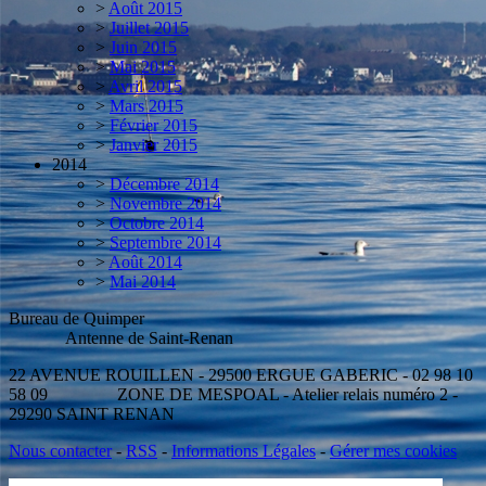
>
Août 2015
>
Juillet 2015
>
Juin 2015
>
Mai 2015
>
Avril 2015
>
Mars 2015
>
Février 2015
>
Janvier 2015
2014
>
Décembre 2014
>
Novembre 2014
>
Octobre 2014
>
Septembre 2014
>
Août 2014
>
Mai 2014
Bureau de Quimper
Antenne de Saint-Renan
22 AVENUE ROUILLEN - 29500 ERGUE GABERIC - 02 98 10
58 09 ZONE DE MESPOAL - Atelier relais numéro 2 -
29290 SAINT RENAN
Nous contacter
-
RSS
-
Informations Légales
-
Gérer mes cookies