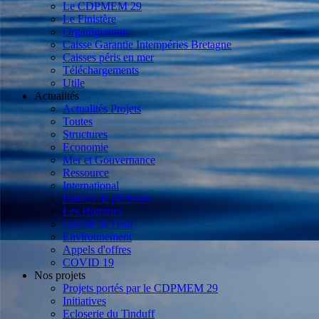
Le CDPMEM 29
Le Finistère
Organigramme
Caisse Garantie Intempéries Bretagne
Caisses péris en mer
Téléchargements
Utile
Actualités
Actualités Projets
Toutes
Structures
Economie
Mer et Gouvernance
Ressource
International
Paroles de pêcheurs
Les Hommes
Qualité de l'eau
Environnement
Appels d'offres
COVID 19
Nos projets
Projets portés par le CDPMEM 29
Initiatives
Ecloserie du Tinduff