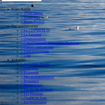
Notre flottille
> Zoom Métier
> Zoom Port
> Zoom Produit
Qui sommes-nous
> Le CDPMEM 29
> Le Finistère
> Organigramme
> Caisse Garantie Intempéries Bretagne
> Caisses péris en mer
> Téléchargements
> Utile
Actualités
> Actualités Projets
> Structures
> Economie
> Mer et Gouvernance
> Ressource
> International
> Paroles de pêcheurs
> Les Hommes
> Qualité de l'eau
> Environnement