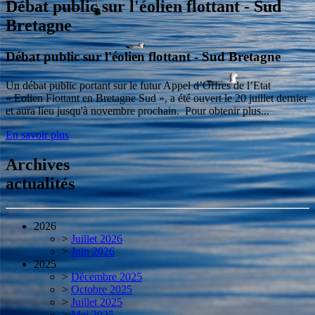
Débat public sur l'éolien flottant - Sud
Bretagne
Débat public sur l'éolien flottant - Sud Bretagne
Un débat public portant sur le futur Appel d’Offres de l’Etat
« Eolien Flottant en Bretagne Sud », a été ouvert le 20 juillet dernier
et aura lieu jusqu'à novembre prochain. Pour obtenir plus...
En savoir plus
Archives
actualités
2026
>
Juillet 2026
>
Juin 2026
2025
>
Décembre 2025
>
Octobre 2025
>
Juillet 2025
>
Mai 2025