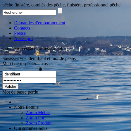
pêche finistère, comités des pêche, finistère, professionnel pêche
Demandes d'embarquement
Contacts
Presse
Accès pro
Connexion espace professionnel
Saisissez vos identifiant et mot de passe.
Merci de respecter la casse.
Valider
Mot de passe perdu
Notre flottille
Zoom Métier
Zoom Port
Zoom Produit
Qui sommes-nous