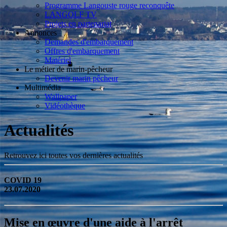
Programme Langouste rouge reconquête
LANGOLF TV
Projets en partenariat
Annonces
Demandes d'embarquement
Offres d'embarquement
Matériel
Le métier de marin-pêcheur
Devenir marin pêcheur
Multimédia
Wallpaper
Vidéothèque
Actualités
Retrouvez ici toutes vos dernières actualités
COVID 19
23.07.2020
Mise en œuvre d'une aide à l'arrêt