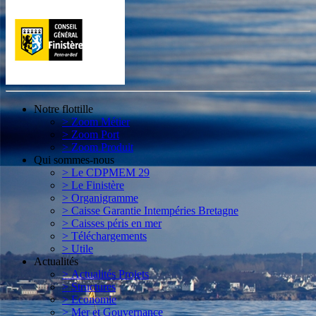
Notre flottille
> Zoom Métier
> Zoom Port
> Zoom Produit
Qui sommes-nous
> Le CDPMEM 29
> Le Finistère
> Organigramme
> Caisse Garantie Intempéries Bretagne
> Caisses péris en mer
> Téléchargements
> Utile
Actualités
> Actualités Projets
> Structures
> Economie
> Mer et Gouvernance