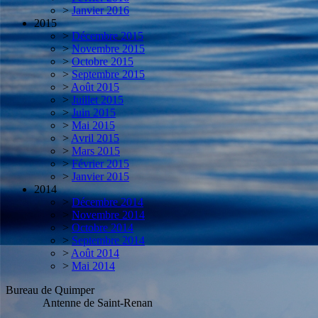
>
Janvier 2016
2015
>
Décembre 2015
>
Novembre 2015
>
Octobre 2015
>
Septembre 2015
>
Août 2015
>
Juillet 2015
>
Juin 2015
>
Mai 2015
>
Avril 2015
>
Mars 2015
>
Février 2015
>
Janvier 2015
2014
>
Décembre 2014
>
Novembre 2014
>
Octobre 2014
>
Septembre 2014
>
Août 2014
>
Mai 2014
Bureau de Quimper
Antenne de Saint-Renan