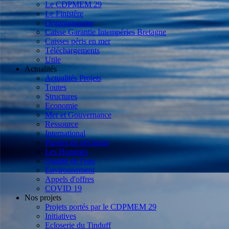
Le CDPMEM 29
Le Finistère
Organigramme
Caisse Garantie Intempéries Bretagne
Caisses péris en mer
Téléchargements
Utile
Actualités
Actualités Projets
Toutes
Structures
Economie
Mer et Gouvernance
Ressource
International
Paroles de pêcheurs
Les Hommes
Qualité de l'eau
Environnement
Appels d'offres
COVID 19
Nos projets
Projets portés par le CDPMEM 29
Initiatives
Ecloserie du Tinduff