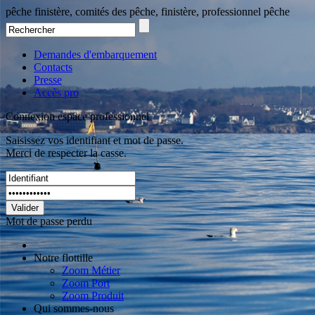
pêche finistère, comités des pêche, finistère, professionnel pêche
Demandes d'embarquement
Contacts
Presse
Accès pro
Connexion espace professionnel
Saisissez vos identifiant et mot de passe.
Merci de respecter la casse.
Valider
Mot de passe perdu
Notre flottille
Zoom Métier
Zoom Port
Zoom Produit
Qui sommes-nous