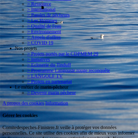
> Ressource
> International
> Paroles de pêcheurs
> Les Hommes
> Qualité de l'eau
> Environnement
> Appels d'offres
> COVID 19
Nos projets
> Projets portés par le CDPMEM 29
> Initiatives
> Ecloserie du Tinduff
> Programme Langouste rouge reconquête
> LANGOLF TV
> Projets en partenariat
Le métier de marin-pêcheur
> Devenir marin pêcheur
A propos des cookies
Information
Gérer les cookies
Comitedespeches-Finistere.fr veille à protéger vos données
personnelles. Ce site utilise des cookies afin de mieux vous informer