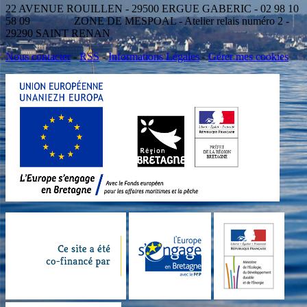
22 AVENUE ROUILLEN - 29500 ERGUE GABERIC - 02 98 10
58 09 ZONE DE MESPOAL - Atelier relais numéro 2 -
29290 SAINT RENAN
Nous contacter
-
RSS
-
Informations Légales
-
Gérer mes cookies