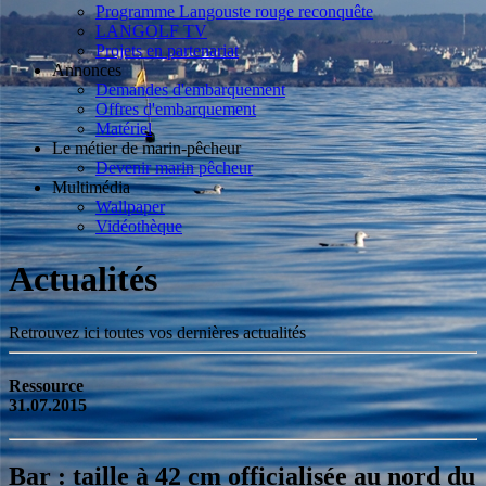
Programme Langouste rouge reconquête
LANGOLF TV
Projets en partenariat
Annonces
Demandes d'embarquement
Offres d'embarquement
Matériel
Le métier de marin-pêcheur
Devenir marin pêcheur
Multimédia
Wallpaper
Vidéothèque
Actualités
Retrouvez ici toutes vos dernières actualités
Ressource
31.07.2015
Bar : taille à 42 cm officialisée au nord du