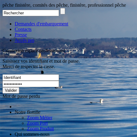
pêche finistère, comités des pêche, finistère, professionnel pêche
Demandes d'embarquement
Contacts
Presse
Accès pro
Connexion espace professionnel
Saisissez vos identifiant et mot de passe.
Merci de respecter la casse.
Valider
Mot de passe perdu
Notre flottille
Zoom Métier
Zoom Port
Zoom Produit
Qui sommes-nous