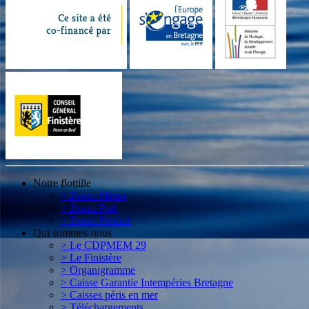
Notre flottille
> Zoom Métier
> Zoom Port
> Zoom Produit
Qui sommes-nous
> Le CDPMEM 29
> Le Finistère
> Organigramme
> Caisse Garantie Intempéries Bretagne
> Caisses péris en mer
> Téléchargements