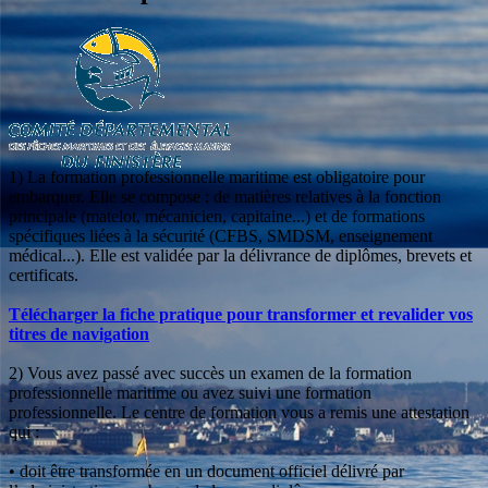
1) La formation professionnelle maritime est obligatoire pour
embarquer. Elle se compose : de matières relatives à la fonction
principale (matelot, mécanicien, capitaine...) et de formations
spécifiques liées à la sécurité (CFBS, SMDSM, enseignement
médical...). Elle est validée par la délivrance de diplômes, brevets et
certificats.
Télécharger la fiche pratique pour transformer et revalider vos
titres de navigation
2) Vous avez passé avec succès un examen de la formation
professionnelle maritime ou avez suivi une formation
professionnelle. Le centre de formation vous a remis une attestation
qui :
• doit être transformée en un document officiel délivré par