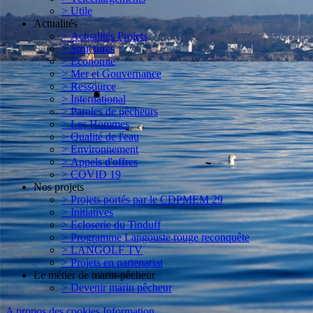
> Utile
Actualités
> Actualités Projets
> Structures
> Economie
> Mer et Gouvernance
> Ressource
> International
> Paroles de pêcheurs
> Les Hommes
> Qualité de l'eau
> Environnement
> Appels d'offres
> COVID 19
Nos projets
> Projets portés par le CDPMEM 29
> Initiatives
> Ecloserie du Tinduff
> Programme Langouste rouge reconquête
> LANGOLF TV
> Projets en partenariat
Le métier de marin-pêcheur
> Devenir marin pêcheur
A propos des cookies
Information