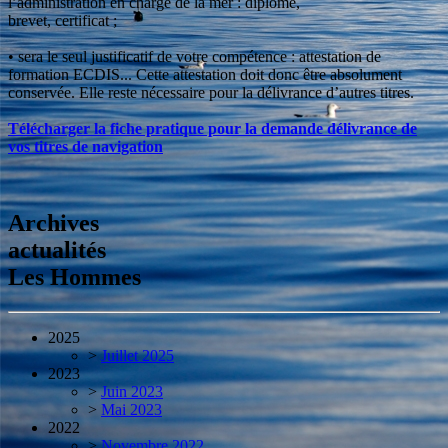
l’administration en charge de la mer : diplôme,
brevet, certificat ;
• sera le seul justificatif de votre compétence : attestation de
formation ECDIS... Cette attestation doit donc être absolument
conservée. Elle reste nécessaire pour la délivrance d’autres titres.
Télécharger la fiche pratique pour la demande délivrance de
vos titres de navigation
Archives
actualités
Les Hommes
2025
>
Juillet 2025
2023
>
Juin 2023
>
Mai 2023
2022
>
Novembre 2022