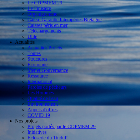
Le CDPMEM 29
Le Finistère
Organigramme
Caisse Garantie Intempéries Bretagne
Caisses péris en mer
Téléchargements
Utile
Actualités
Actualités Projets
Toutes
Structures
Economie
Mer et Gouvernance
Ressource
International
Paroles de pêcheurs
Les Hommes
Qualité de l'eau
Environnement
Appels d'offres
COVID 19
Nos projets
Projets portés par le CDPMEM 29
Initiatives
Ecloserie du Tinduff