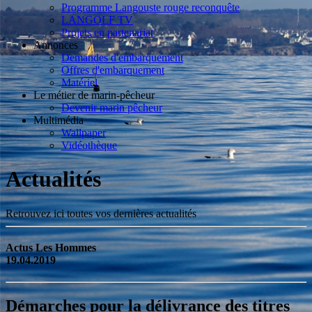
Programme Langouste rouge reconquête
LANGOLF TV
Projets en partenariat
Annonces
Demandes d'embarquement
Offres d'embarquement
Matériel
Le métier de marin-pêcheur
Devenir marin pêcheur
Multimédia
Wallpaper
Vidéothèque
Actualités
Retrouvez ici toutes vos dernières actualités
Actus Les Hommes
19.04.2019
Démarches pour la délivrance des titres