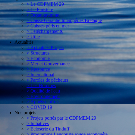
> Le CDPMEM 29
> Le Finistère
> Organigramme
> Caisse Garantie Intempéries Bretagne
> Caisses péris en mer
> Téléchargements
> Utile
Actualités
> Actualités Projets
> Structures
> Economie
> Mer et Gouvernance
> Ressource
> International
> Paroles de pêcheurs
> Les Hommes
> Qualité de l'eau
> Environnement
> Appels d'offres
> COVID 19
Nos projets
> Projets portés par le CDPMEM 29
> Initiatives
> Ecloserie du Tinduff
> Programme Langouste rouge reconquête