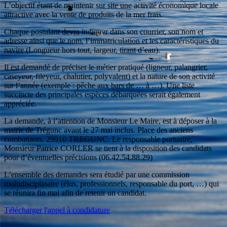
L’objectif étant de maintenir sur site une activité économique locale
attractive avec la vente de produits de la mer frais.
Chaque postulant devra indiquer dans son courrier, son nom et
adresse ainsi que le nom, l’immatriculation et les caractéristiques du
navire (Longueur hors tout, largeur, tirant d’eau).
Il est demandé de préciser le métier pratiqué (ligneur, palangrier,
caseyeur, fileyeur, chalutier, polyvalent) et la nature de son activité
sur l’année (exemple : pêche aux bars de … à …). Une liste
succincte des principales espèces débarquées serait également
appréciée.
La demande, à l’attention de Monsieur Le Maire, est à déposer à la
mairie de Trégunc avant le 27 mai inclus. Place des anciens
combattants. 29910 TREGUNC. Le responsable portuaire,
Monsieur Patrice CORLER se tient à la disposition des candidats
pour d’éventuelles précisions (06.42.54.88.29)
L’ensemble des demandes sera étudié par une commission
multidisciplinaire (élus, professionnels, responsable du port, …) qui
se réunira fin mai afin de retenir un candidat.
Télécharger l'appel à condidature