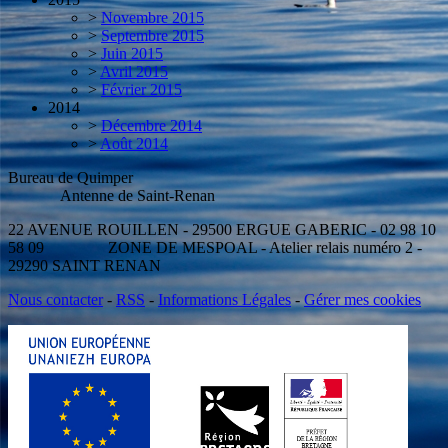
>
Novembre 2015
>
Septembre 2015
>
Juin 2015
>
Avril 2015
>
Février 2015
2014
>
Décembre 2014
>
Août 2014
Bureau de Quimper
Antenne de Saint-Renan
22 AVENUE ROUILLEN - 29500 ERGUE GABERIC - 02 98 10
58 09 ZONE DE MESPOAL - Atelier relais numéro 2 -
29290 SAINT RENAN
Nous contacter
-
RSS
-
Informations Légales
-
Gérer mes cookies