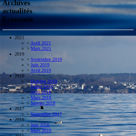
Archives
actualités
Economie
2021
>
Avril 2021
>
Mars 2021
2019
>
Septembre 2019
>
Juin 2019
>
Avril 2019
2018
>
Octobre 2018
>
Juillet 2018
>
Avril 2018
>
Mars 2018
>
Janvier 2018
2017
>
Septembre 2017
2016
>
Juin 2016
>
Mars 2016
2015