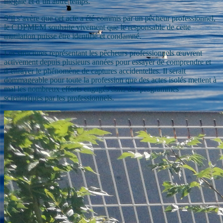
illégale et d’un autre temps.
S’il s’avère que cet acte a été commis par un pêcheur professionnel,
le CDPMEM souhaite vivement que le responsable de cette
mutilation puisse être identifié et condamné.
Les structures représentant les pêcheurs professionnels œuvrent
activement depuis plusieurs années pour essayer de comprendre et
d’enrayer le phénomène de captures accidentelles. Il serait
dommageable pour toute la profession que des actes isolés mettent à
mal les nombreux efforts engagés dans des programmes
scientifiques par les professionnels.