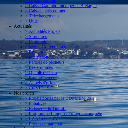
> Organigramme
> Caisse Garantie Intempéries Bretagne
> Caisses péris en mer
> Téléchargements
> Utile
Actualités
> Actualités Projets
> Structures
> Economie
> Mer et Gouvernance
> Ressource
> International
> Paroles de pêcheurs
> Les Hommes
> Qualité de l'eau
> Environnement
> Appels d'offres
> COVID 19
Nos projets
> Projets portés par le CDPMEM 29
> Initiatives
> Ecloserie du Tinduff
> Programme Langouste rouge reconquête
> LANGOLF TV
> Projets en partenariat