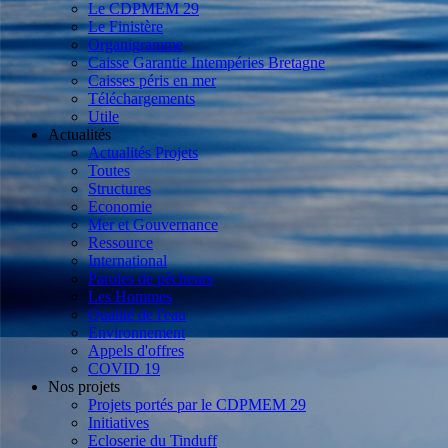
Le CDPMEM 29
Le Finistère
Organigramme
Caisse Garantie Intempéries Bretagne
Caisses péris en mer
Téléchargements
Utile
Actualités
Actualités Projets
Toutes
Structures
Economie
Mer et Gouvernance
Ressource
International
Paroles de pêcheurs
Les Hommes
Qualité de l'eau
Environnement
Appels d'offres
COVID 19
Nos projets
Projets portés par le CDPMEM 29
Initiatives
Ecloserie du Tinduff