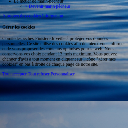
Le métier de marin-pêcheur
> Devenir marin pêcheur
A propos des cookies
Information
Gérer les cookies
Comitedespeches-Finistere.fr veille à protéger vos données
personnelles. Ce site utilise des cookies afin de mieux vous informer
et de vous proposer des contenus optimisés pour le web. Nous
conservons vos choix pendant 13 mois maximum. Vous pouvez
changer d'avis à tout moment en cliquant sur l'icône "gérer mes
cookies" en bas à droite de chaque page de notre site.
Tout accepter
Tout refuser
Personnaliser