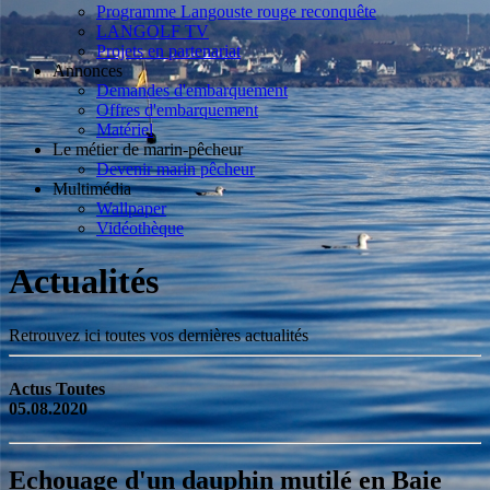
Programme Langouste rouge reconquête
LANGOLF TV
Projets en partenariat
Annonces
Demandes d'embarquement
Offres d'embarquement
Matériel
Le métier de marin-pêcheur
Devenir marin pêcheur
Multimédia
Wallpaper
Vidéothèque
Actualités
Retrouvez ici toutes vos dernières actualités
Actus Toutes
05.08.2020
Echouage d'un dauphin mutilé en Baie