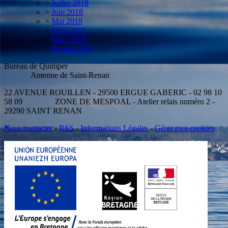
>
Juillet 2018
>
Juin 2018
>
Mai 2018
>
Avril 2018
>
Mars 2018
>
Février 2018
Bureau de Quimper
Antenne de Saint-Renan
22 AVENUE ROUILLEN - 29500 ERGUE GABERIC - 02 98 10
58 09 ZONE DE MESPOAL - Atelier relais numéro 2 -
29290 SAINT RENAN
Nous contacter
-
RSS
-
Informations Légales
-
Gérer mes cookies