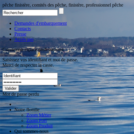
pêche finistère, comités des pêche, finistère, professionnel pêche
Demandes d'embarquement
Contacts
Presse
Accès pro
Connexion espace professionnel
Saisissez vos identifiant et mot de passe.
Merci de respecter la casse.
Valider
Mot de passe perdu
Notre flottille
Zoom Métier
Zoom Port
Zoom Produit
Qui sommes-nous