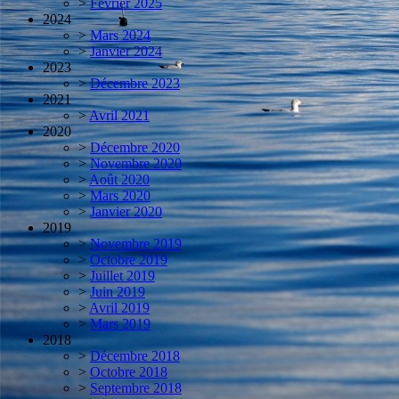
>
Février 2025
2024
>
Mars 2024
>
Janvier 2024
2023
>
Décembre 2023
2021
>
Avril 2021
2020
>
Décembre 2020
>
Novembre 2020
>
Août 2020
>
Mars 2020
>
Janvier 2020
2019
>
Novembre 2019
>
Octobre 2019
>
Juillet 2019
>
Juin 2019
>
Avril 2019
>
Mars 2019
2018
>
Décembre 2018
>
Octobre 2018
>
Septembre 2018