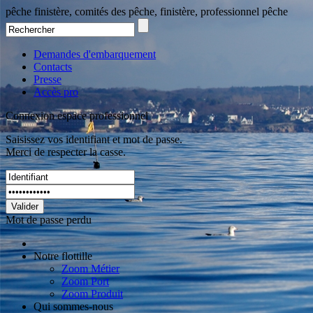
pêche finistère, comités des pêche, finistère, professionnel pêche
Demandes d'embarquement
Contacts
Presse
Accès pro
Connexion espace professionnel
Saisissez vos identifiant et mot de passe.
Merci de respecter la casse.
Valider
Mot de passe perdu
Notre flottille
Zoom Métier
Zoom Port
Zoom Produit
Qui sommes-nous