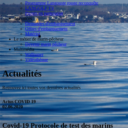
Programme Langouste rouge reconquête
LANGOLF TV
Projets en partenariat
Annonces
Demandes d'embarquement
Offres d'embarquement
Matériel
Le métier de marin-pêcheur
Devenir marin pêcheur
Multimédia
Wallpaper
Vidéothèque
Actualités
Retrouvez ici toutes vos dernières actualités
Actus COVID 19
02.06.2020
Covid-19 Protocole de test des marins