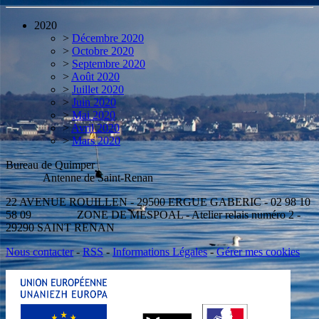
2020
>
Décembre 2020
>
Octobre 2020
>
Septembre 2020
>
Août 2020
>
Juillet 2020
>
Juin 2020
>
Mai 2020
>
Avril 2020
>
Mars 2020
Bureau de Quimper
Antenne de Saint-Renan
22 AVENUE ROUILLEN - 29500 ERGUE GABERIC - 02 98 10
58 09 ZONE DE MESPOAL - Atelier relais numéro 2 -
29290 SAINT RENAN
Nous contacter
-
RSS
-
Informations Légales
-
Gérer mes cookies