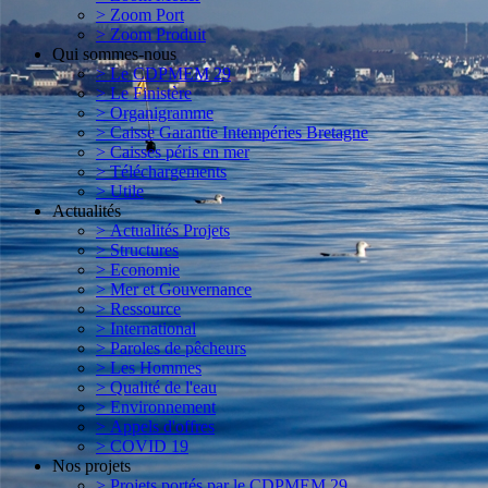
> Zoom Port
> Zoom Produit
Qui sommes-nous
> Le CDPMEM 29
> Le Finistère
> Organigramme
> Caisse Garantie Intempéries Bretagne
> Caisses péris en mer
> Téléchargements
> Utile
Actualités
> Actualités Projets
> Structures
> Economie
> Mer et Gouvernance
> Ressource
> International
> Paroles de pêcheurs
> Les Hommes
> Qualité de l'eau
> Environnement
> Appels d'offres
> COVID 19
Nos projets
> Projets portés par le CDPMEM 29