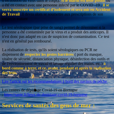
d'incubation du virus dans le corps).
Si le marin est testé positif
ou
a été en contact avec une personne infecté par le COVID -19 ,
il se
verra souscrire un certificat d’isolement et sera mis en Accident
de Travail
.Il devra alors se soumettre aux prescriptions de son
médecin traitant
Le test sérologique (par prise de sang) permet de déterminer si la
personne a été contaminée par le virus et a produit des anticoprs. Il
n'est donc pas adapté en cas de suspicion de contamination. Ce test
n'est en général pas remboursé.
La réalisation de tests, qu'ils soient sérologiques ou PCR ne
dispensent de
respecter les gestes barrières
( port du masque,
visière de sécurité, distanciation physique, désinfection des outils et
de l'environnement de travail et lavage régulier des mains, etc.)
à
bord comme à terre, et ce, avant, pendant et après la réalisation
des tests.
Lire l'article sur les recommandations à bord des navires de pêche
Les centres de dépistage Covid-19 en Bretagne
:
https://sante.fr/lieux-de-depistage-covid-19-bretagne
Services de santés des gens de mer :