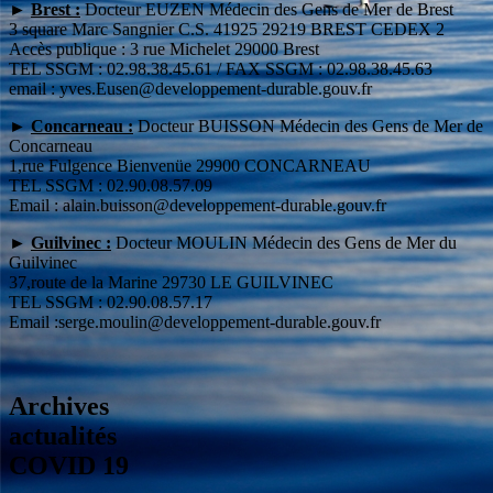
►
Brest :
Docteur EUZEN Médecin des Gens de Mer de Brest
3 square Marc Sangnier C.S. 41925 29219 BREST CEDEX 2
Accès publique : 3 rue Michelet 29000 Brest
TEL SSGM : 02.98.38.45.61 / FAX SSGM : 02.98.38.45.63
email : yves.Eusen@developpement-durable.gouv.fr
►
Concarneau :
Docteur BUISSON Médecin des Gens de Mer de
Concarneau
1,rue Fulgence Bienvenüe 29900 CONCARNEAU
TEL SSGM : 02.90.08.57.09
Email : alain.buisson@developpement-durable.gouv.fr
►
Guilvinec :
Docteur MOULIN Médecin des Gens de Mer du
Guilvinec
37,route de la Marine 29730 LE GUILVINEC
TEL SSGM : 02.90.08.57.17
Email :serge.moulin@developpement-durable.gouv.fr
Archives
actualités
COVID 19