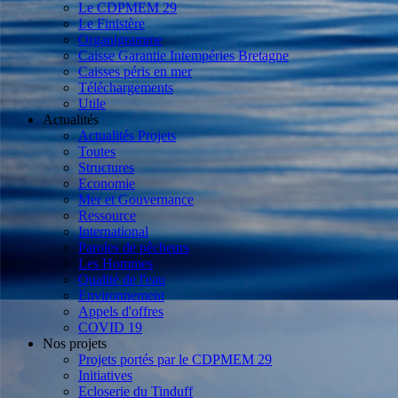
Le CDPMEM 29
Le Finistère
Organigramme
Caisse Garantie Intempéries Bretagne
Caisses péris en mer
Téléchargements
Utile
Actualités
Actualités Projets
Toutes
Structures
Economie
Mer et Gouvernance
Ressource
International
Paroles de pêcheurs
Les Hommes
Qualité de l'eau
Environnement
Appels d'offres
COVID 19
Nos projets
Projets portés par le CDPMEM 29
Initiatives
Ecloserie du Tinduff