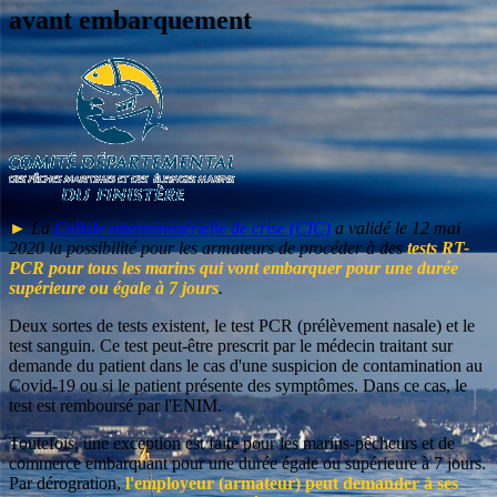
avant embarquement
►
La
Cellule interministérielle de crise (CIC)
a validé le 12 mai
2020 la possibilité pour les armateurs de procéder à des
tests RT-
PCR pour tous les marins qui vont embarquer pour une durée
supérieure ou égale à 7 jours
.
Deux sortes de tests existent, le test PCR (prélèvement nasale) et le
test sanguin. Ce test peut-être prescrit par le médecin traitant sur
demande du patient dans le cas d'une suspicion de contamination au
Covid-19 ou si le patient présente des symptômes. Dans ce cas, le
test est remboursé par l'ENIM.
Toutefois, une exception est faite pour les marins-pêcheurs et de
commerce embarquant pour une durée égale ou supérieure à 7 jours.
Par dérogration,
l'employeur (armateur) peut demander à ses