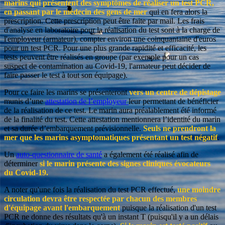
marins qui présentent des symptômes de réaliser un test PCR,
en passant par le médecin des gens de mer
qui en fera alors la
prescription. Cette prescription peut être faite par mail. Les frais
d'analyse en laboratoire pour la réalisation du test sont à la charge de
l'employeur (armateur), compter environ une coinquantaine d'euros
pour un test PCR. Pour une plus grande rapidité et efficacité, les
tests peuvent être réalisés en groupe (par exemple pour un cas
suspect de contamination au Covid-19, l'armateur peut décider de
faire passer le test à tout son équipage).
Pour ce faire les marins se présenteront
vers un centre de dépistage
munis d’une
attestation de l’employeur
leur permettant de bénéficier
de la réalisation de ce test. Le marin aura préalablement été informé
de la finalité du test. Cette attestation mentionnera l’identité du marin
et sa durée d’embarquement prévisionnelle.
Seuls ne prendront la
mer que les marins asymptomatiques présentant un test négatif
.
Un
auto-questionnaire de santé
a également été réalisé afin de
déterminer
si le marin présente des signes cliniques évocateurs
du Covid-19.
A noter qu'une fois la réalisation du test PCR effectué,
une moindre
circulation devra être respectée par chacun des membres
d'équipage avant l'embarquement
puisque la réalisation d'un test
PCR ne donne des résultats qu'à un instant T (puisqu'il y a un délais