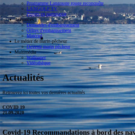
Programme Langouste rouge reconquête
LANGOLF TV
Projets en partenariat
Annonces
Demandes d'embarquement
Offres d'embarquement
Matériel
Le métier de marin-pêcheur
Devenir marin pêcheur
Multimédia
Wallpaper
Vidéothèque
Actualités
Retrouvez ici toutes vos dernières actualités
COVID 19
21.09.2020
Covid-19 Recommandations à bord des nav