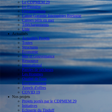
Le CDPMEM 29
Le Finistère
Organigramme
Caisse Garantie Intempéries Bretagne
Caisses péris en mer
Téléchargements
Utile
Actualités
Actualités Projets
Toutes
Structures
Economie
Mer et Gouvernance
Ressource
International
Paroles de pêcheurs
Les Hommes
Qualité de l'eau
Environnement
Appels d'offres
COVID 19
Nos projets
Projets portés par le CDPMEM 29
Initiatives
Ecloserie du Tinduff