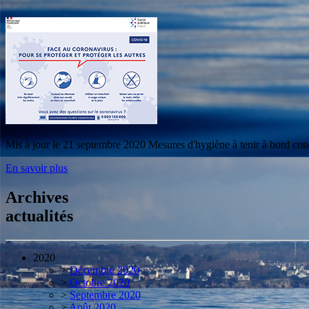
Mis à jour le 21 septembre 2020 Mesures d'hygiène à tenir à bord conc
En savoir plus
Archives
actualités
2020
>
Décembre 2020
>
Octobre 2020
>
Septembre 2020
>
Août 2020