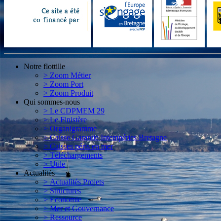
Notre flottille
> Zoom Métier
> Zoom Port
> Zoom Produit
Qui sommes-nous
> Le CDPMEM 29
> Le Finistère
> Organigramme
> Caisse Garantie Intempéries Bretagne
> Caisses péris en mer
> Téléchargements
> Utile
Actualités
> Actualités Projets
> Structures
> Economie
> Mer et Gouvernance
> Ressource