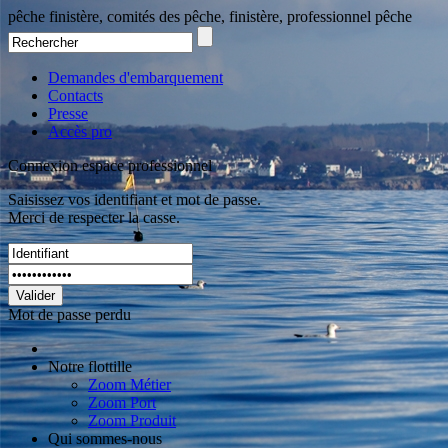
pêche finistère, comités des pêche, finistère, professionnel pêche
Demandes d'embarquement
Contacts
Presse
Accès pro
Connexion espace professionnel
Saisissez vos identifiant et mot de passe.
Merci de respecter la casse.
Valider
Mot de passe perdu
Notre flottille
Zoom Métier
Zoom Port
Zoom Produit
Qui sommes-nous