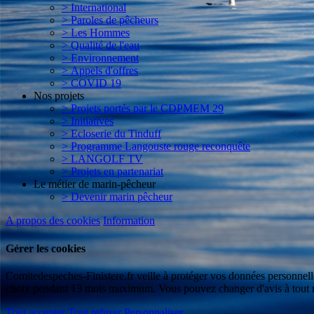
> International
> Paroles de pêcheurs
> Les Hommes
> Qualité de l'eau
> Environnement
> Appels d'offres
> COVID 19
Nos projets
> Projets portés par le CDPMEM 29
> Initiatives
> Ecloserie du Tinduff
> Programme Langouste rouge reconquête
> LANGOLF TV
> Projets en partenariat
Le métier de marin-pêcheur
> Devenir marin pêcheur
A propos des cookies
Information
Gérer les cookies
Comitedespeches-Finistere.fr veille à protéger vos données personnell
choix pendant 13 mois maximum. Vous pouvez changer d'avis à tout mom
Tout accepter
Tout refuser
Personnaliser