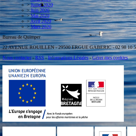
>
Juillet 2020
>
Juin 2020
>
Mai 2020
>
Avril 2020
>
Mars 2020
Bureau de Quimper Antenne d
22 AVENUE ROUILLEN - 29500 ERGUE GABERIC - 02 98 10
Nous contacter
-
RSS
-
Informations Légales
-
Gérer mes cookies