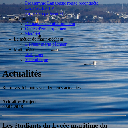
Programme Langouste rouge reconquête
LANGOLF TV
Projets en partenariat
Annonces
Demandes d'embarquement
Offres d'embarquement
Matériel
Le métier de marin-pêcheur
Devenir marin pêcheur
Multimédia
Wallpaper
Vidéothèque
Actualités
Retrouvez ici toutes vos dernières actualités
Actualités Projets
02.07.2026
Les étudiants du Lycée maritime du