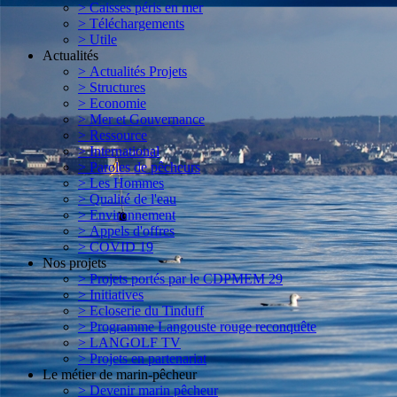
> Caisses péris en mer
> Téléchargements
> Utile
Actualités
> Actualités Projets
> Structures
> Economie
> Mer et Gouvernance
> Ressource
> International
> Paroles de pêcheurs
> Les Hommes
> Qualité de l'eau
> Environnement
> Appels d'offres
> COVID 19
Nos projets
> Projets portés par le CDPMEM 29
> Initiatives
> Ecloserie du Tinduff
> Programme Langouste rouge reconquête
> LANGOLF TV
> Projets en partenariat
Le métier de marin-pêcheur
> Devenir marin pêcheur