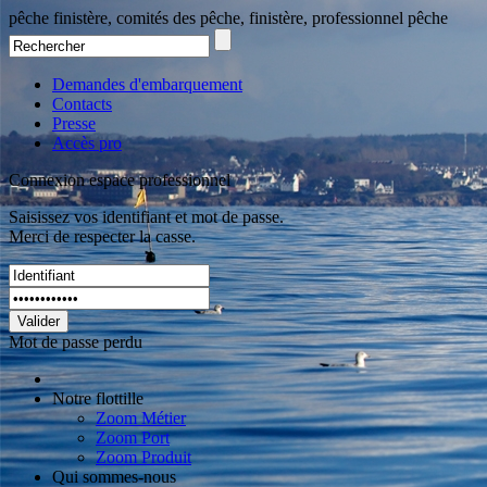
pêche finistère, comités des pêche, finistère, professionnel pêche
Demandes d'embarquement
Contacts
Presse
Accès pro
Connexion espace professionnel
Saisissez vos identifiant et mot de passe.
Merci de respecter la casse.
Valider
Mot de passe perdu
Notre flottille
Zoom Métier
Zoom Port
Zoom Produit
Qui sommes-nous