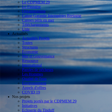
Le CDPMEM 29
Le Finistère
Organigramme
Caisse Garantie Intempéries Bretagne
Caisses péris en mer
Téléchargements
Utile
Actualités
Actualités Projets
Toutes
Structures
Economie
Mer et Gouvernance
Ressource
International
Paroles de pêcheurs
Les Hommes
Qualité de l'eau
Environnement
Appels d'offres
COVID 19
Nos projets
Projets portés par le CDPMEM 29
Initiatives
Ecloserie du Tinduff