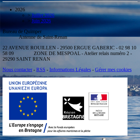
2026
>
Juillet 2026
>
Juin 2026
Bureau de Quimper
Antenne de Saint-Renan
22 AVENUE ROUILLEN - 29500 ERGUE GABERIC - 02 98 10
58 09 ZONE DE MESPOAL - Atelier relais numéro 2 -
29290 SAINT RENAN
Nous contacter
-
RSS
-
Informations Légales
-
Gérer mes cookies