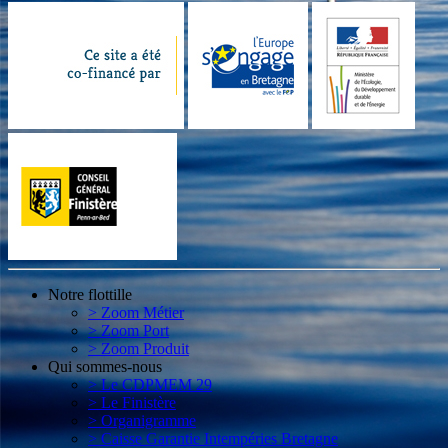
Notre flottille
> Zoom Métier
> Zoom Port
> Zoom Produit
Qui sommes-nous
> Le CDPMEM 29
> Le Finistère
> Organigramme
> Caisse Garantie Intempéries Bretagne