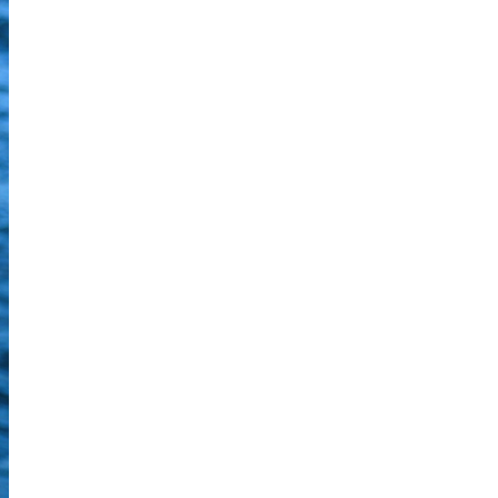
Qui sommes-nous
> Le CDPMEM 29
> Le Finistère
> Organigramme
> Caisse Garantie Intempéries Bretagne
> Caisses péris en mer
> Téléchargements
> Utile
Actualités
> Actualités Projets
> Structures
> Economie
> Mer et Gouvernance
> Ressource
> International
> Paroles de pêcheurs
> Les Hommes
> Qualité de l'eau
> Environnement
> Appels d'offres
> COVID 19
Nos projets
> Projets portés par le CDPMEM 29
> Initiatives
> Ecloserie du Tinduff