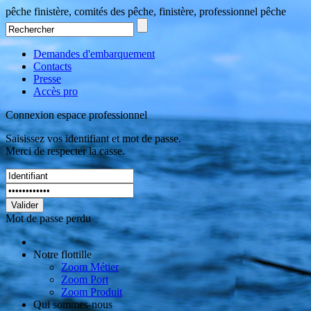
pêche finistère, comités des pêche, finistère, professionnel pêche
Demandes d'embarquement
Contacts
Presse
Accès pro
Connexion espace professionnel
Saisissez vos identifiant et mot de passe.
Merci de respecter la casse.
Valider
Mot de passe perdu
Notre flottille
Zoom Métier
Zoom Port
Zoom Produit
Qui sommes-nous