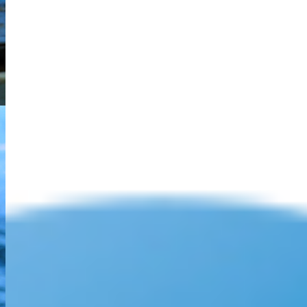
> Programme Langouste rouge reconquête
> LANGOLF TV
> Projets en partenariat
Le métier de marin-pêcheur
> Devenir marin pêcheur
A propos des cookies
Information
Gérer les cookies
Comitedespeches-Finistere.fr veille à protéger vos données
personnelles. Ce site utilise des cookies afin de mieux vous informer
et de vous proposer des contenus optimisés pour le web. Nous
conservons vos choix pendant 13 mois maximum. Vous pouvez
changer d'avis à tout moment en cliquant sur l'icône "gérer mes
cookies" en bas à droite de chaque page de notre site.
Tout accepter
Tout refuser
Personnaliser