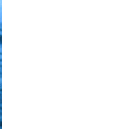
WALLPAPERS
Tous les wallpapers
Bureau de Quimper
Antenne de Saint-Renan
22 AVENUE ROUILLEN - 29500 ERGUE GABERIC - 02 98 10
58 09 ZONE DE MESPOAL - Atelier relais numéro 2 -
29290 SAINT RENAN
Nous contacter
-
RSS
-
Informations Légales
-
Gérer mes cookies