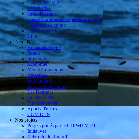
Le CDPMEM 29
Le Finistère
Organigramme
Caisse Garantie Intempéries Bretagne
Caisses péris en mer
Téléchargements
Utile
Actualités
Actualités Projets
Toutes
Structures
Economie
Mer et Gouvernance
Ressource
International
Paroles de pêcheurs
Les Hommes
Qualité de l'eau
Environnement
Appels d'offres
COVID 19
Nos projets
Projets portés par le CDPMEM 29
Initiatives
Ecloserie du Tinduff