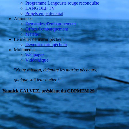
Programme Langouste rouge reconquête
LANGOLF TV
Projets en partenariat
Annonces
Demandes d'embarquement
Offres d'embarquement
Matériel
Le métier de marin-pêcheur
Devenir marin pêcheur
Multimédia
Wallpaper
Vidéothèque
"Notre mission, défendre les marins pêcheurs,
quelque soit leur métier !"
Yannick CALVEZ, président du CDPMEM 29