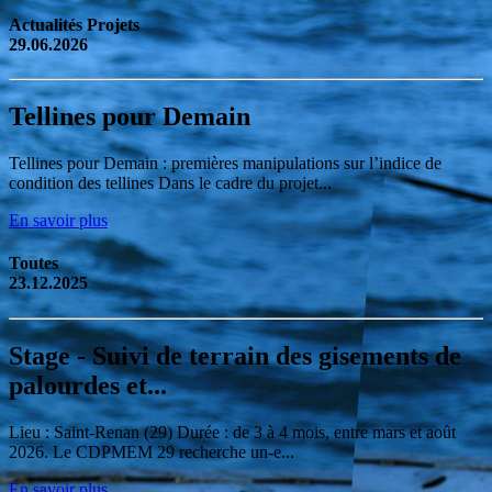
Actualités Projets
29.06.2026
Tellines pour Demain
Tellines pour Demain : premières manipulations sur l’indice de
condition des tellines Dans le cadre du projet...
En savoir plus
Toutes
23.12.2025
Stage - Suivi de terrain des gisements de
palourdes et...
Lieu : Saint-Renan (29) Durée : de 3 à 4 mois, entre mars et août
2026. Le CDPMEM 29 recherche un-e...
En savoir plus