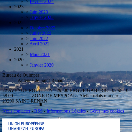
>
Février 2024
2023
>
Juin 2023
>
Janvier 2023
2022
>
Octobre 2022
>
Juillet 2022
>
Juin 2022
>
Avril 2022
2021
>
Mars 2021
2020
>
Janvier 2020
Bureau de Quimper
Antenne de Saint-Renan
22 AVENUE ROUILLEN - 29500 ERGUE GABERIC - 02 98 10
58 09 ZONE DE MESPOAL - Atelier relais numéro 2 -
29290 SAINT RENAN
Nous contacter
-
RSS
-
Informations Légales
-
Gérer mes cookies