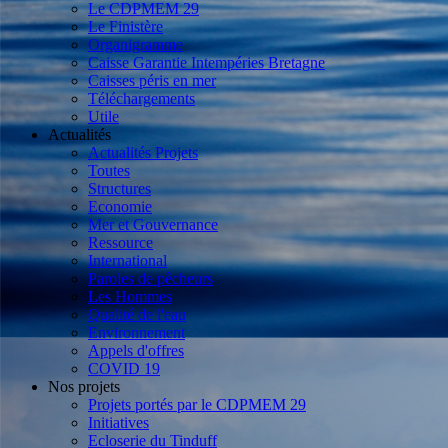
Le CDPMEM 29
Le Finistère
Organigramme
Caisse Garantie Intempéries Bretagne
Caisses péris en mer
Téléchargements
Utile
Actualités
Actualités Projets
Toutes
Structures
Economie
Mer et Gouvernance
Ressource
International
Paroles de pêcheurs
Les Hommes
Qualité de l'eau
Environnement
Appels d'offres
COVID 19
Nos projets
Projets portés par le CDPMEM 29
Initiatives
Ecloserie du Tinduff