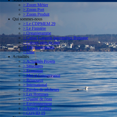
Notre flottille
> Zoom Métier
> Zoom Port
> Zoom Produit
Qui sommes-nous
> Le CDPMEM 29
> Le Finistère
> Organigramme
> Caisse Garantie Intempéries Bretagne
> Caisses péris en mer
> Téléchargements
> Utile
Actualités
> Actualités Projets
> Structures
> Economie
> Mer et Gouvernance
> Ressource
> International
> Paroles de pêcheurs
> Les Hommes
> Qualité de l'eau
> Environnement
> Appels d'offres
> COVID 19