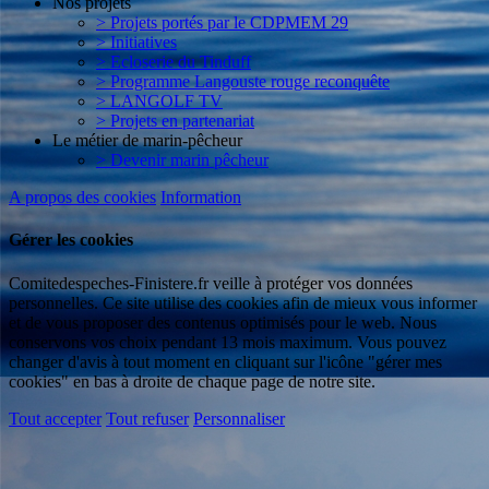
Nos projets
> Projets portés par le CDPMEM 29
> Initiatives
> Ecloserie du Tinduff
> Programme Langouste rouge reconquête
> LANGOLF TV
> Projets en partenariat
Le métier de marin-pêcheur
> Devenir marin pêcheur
A propos des cookies
Information
Gérer les cookies
Comitedespeches-Finistere.fr veille à protéger vos données
personnelles. Ce site utilise des cookies afin de mieux vous informer
et de vous proposer des contenus optimisés pour le web. Nous
conservons vos choix pendant 13 mois maximum. Vous pouvez
changer d'avis à tout moment en cliquant sur l'icône "gérer mes
cookies" en bas à droite de chaque page de notre site.
Tout accepter
Tout refuser
Personnaliser