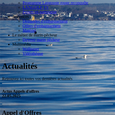
Programme Langouste rouge reconquête
LANGOLF TV
Projets en partenariat
Annonces
Demandes d'embarquement
Offres d'embarquement
Matériel
Le métier de marin-pêcheur
Devenir marin pêcheur
Multimédia
Wallpaper
Vidéothèque
Actualités
Retrouvez ici toutes vos dernières actualités
Actus Appels d'offres
22.05.2025
Appel d'Offres