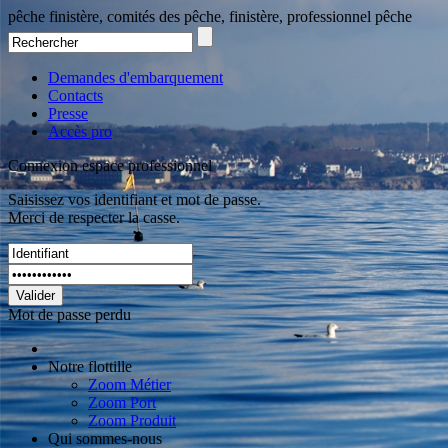
pêche finistère, comités des pêche, finistère, professionnel pêche
Demandes d'embarquement
Contacts
Presse
Accès pro
Connexion espace professionnel
Saisissez vos identifiant et mot de passe.
Merci de respecter la casse.
Valider
Mot de passe perdu
Notre flottille
Zoom Métier
Zoom Port
Zoom Produit
Qui sommes-nous