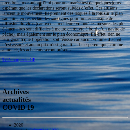
prendre la mer aujourd’hui pour une marée test de quelques jours
espérant que les déclarations seront suivies d’effet. Ces artisans
lancent le mouvement. Ils prennent des risques à la fois sur le plan
sanitaire, en respectant les consignes pour limiter le risque de
diffusion du virus (car avec la meilleure volonté les mesures les plus
élémentaires sont difficiles à mettre en œuvre à bord d’un navire de
pêche), mais également sur le plan économique. En effet, rien ne
leur garanti que l’opération soit réussie car aucun volume d’achat
n’est assuré et aucun prix n’est garanti…. Ils espèrent que, comme
annoncé, les acheteurs seront présents.
Télécharger le CP
Archives
actualités
COVID 19
2020