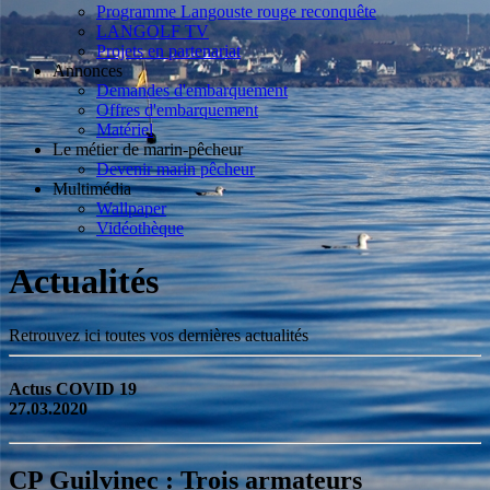
Programme Langouste rouge reconquête
LANGOLF TV
Projets en partenariat
Annonces
Demandes d'embarquement
Offres d'embarquement
Matériel
Le métier de marin-pêcheur
Devenir marin pêcheur
Multimédia
Wallpaper
Vidéothèque
Actualités
Retrouvez ici toutes vos dernières actualités
Actus COVID 19
27.03.2020
CP Guilvinec : Trois armateurs