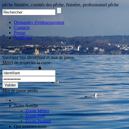
pêche finistère, comités des pêche, finistère, professionnel pêche
Demandes d'embarquement
Contacts
Presse
Accès pro
Connexion espace professionnel
Saisissez vos identifiant et mot de passe.
Merci de respecter la casse.
Valider
Mot de passe perdu
Notre flottille
Zoom Métier
Zoom Port
Zoom Produit
Qui sommes-nous