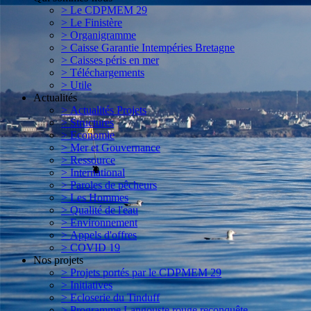
> Le CDPMEM 29
> Le Finistère
> Organigramme
> Caisse Garantie Intempéries Bretagne
> Caisses péris en mer
> Téléchargements
> Utile
Actualités
> Actualités Projets
> Structures
> Economie
> Mer et Gouvernance
> Ressource
> International
> Paroles de pêcheurs
> Les Hommes
> Qualité de l'eau
> Environnement
> Appels d'offres
> COVID 19
Nos projets
> Projets portés par le CDPMEM 29
> Initiatives
> Ecloserie du Tinduff
> Programme Langouste rouge reconquête