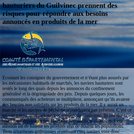
hauturiers du Guilvinec prennent des
risques pour répondre aux besoins
annoncés en produits de la mer
Ecoutant les consignes du gouvernement et n’étant plus assurés par
les mécanismes habituels de marchés, les navires hauturiers sont
restés le long des quais depuis les annonces du confinement
généralisé et la dégringolade des prix. Depuis quelques jours, les
communiqués des acheteurs se multiplient, annonçant qu’ils avaient
des besoins non satisfaits sur les produits de la mer. Il y aurait un
marché et les navires de pêche ne répondraient pas présents. C’est ce
qu’ont retenu quelques navires artisans du Guilvinec. Ils ont donc
réuni leurs équipages pour prendre une décision collective. Leur
mission est de fournir les produits afin de nourrir les populations.
Trois armements guilvinistes réunissant cinq navires vont donc