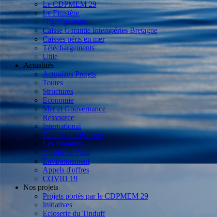
Le CDPMEM 29
Le Finistère
Organigramme
Caisse Garantie Intempéries Bretagne
Caisses péris en mer
Téléchargements
Utile
Actualités
Actualités Projets
Toutes
Structures
Economie
Mer et Gouvernance
Ressource
International
Paroles de pêcheurs
Les Hommes
Qualité de l'eau
Environnement
Appels d'offres
COVID 19
Nos projets
Projets portés par le CDPMEM 29
Initiatives
Ecloserie du Tinduff