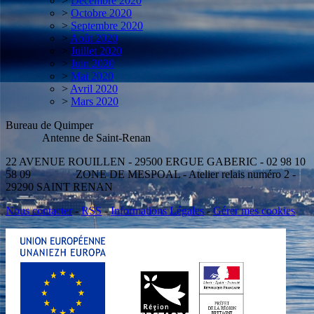
>
Décembre 2020
>
Octobre 2020
>
Septembre 2020
>
Août 2020
>
Juillet 2020
>
Juin 2020
>
Mai 2020
>
Avril 2020
>
Mars 2020
Bureau de Quimper
Antenne de Saint-Renan
22 AVENUE ROUILLEN - 29500 ERGUE GABERIC - 02 98 10
58 09 ZONE DE MESPOAL - Atelier relais numéro 2 -
29290 SAINT RENAN
Nous contacter
-
RSS
-
Informations Légales
-
Gérer mes cookies