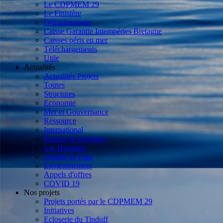
Le CDPMEM 29
Le Finistère
Organigramme
Caisse Garantie Intempéries Bretagne
Caisses péris en mer
Téléchargements
Utile
Actualités
Actualités Projets
Toutes
Structures
Economie
Mer et Gouvernance
Ressource
International
Paroles de pêcheurs
Les Hommes
Qualité de l'eau
Environnement
Appels d'offres
COVID 19
Nos projets
Projets portés par le CDPMEM 29
Initiatives
Ecloserie du Tinduff