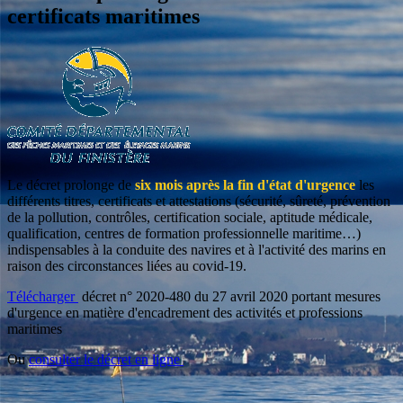
certificats maritimes
Le décret prolonge de
six mois après la fin d'état d'urgence
les
différents titres, certificats et attestations (sécurité, sûreté, prévention
de la pollution, contrôles, certification sociale, aptitude médicale,
qualification, centres de formation professionnelle maritime…)
indispensables à la conduite des navires et à l'activité des marins en
raison des circonstances liées au covid-19.
Télécharger
décret n° 2020-480 du 27 avril 2020 portant mesures
d'urgence en matière d'encadrement des activités et professions
maritimes
Ou
consulter le décret en ligne