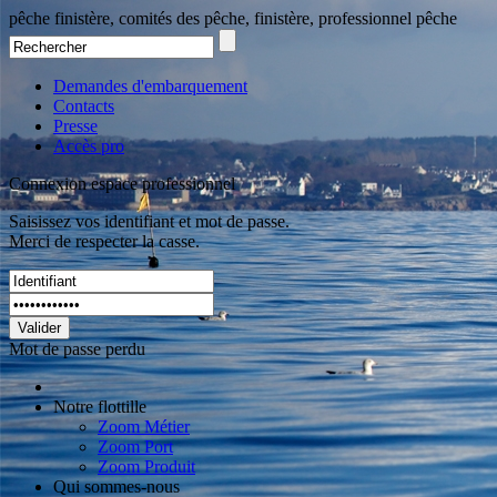
pêche finistère, comités des pêche, finistère, professionnel pêche
Demandes d'embarquement
Contacts
Presse
Accès pro
Connexion espace professionnel
Saisissez vos identifiant et mot de passe.
Merci de respecter la casse.
Valider
Mot de passe perdu
Notre flottille
Zoom Métier
Zoom Port
Zoom Produit
Qui sommes-nous