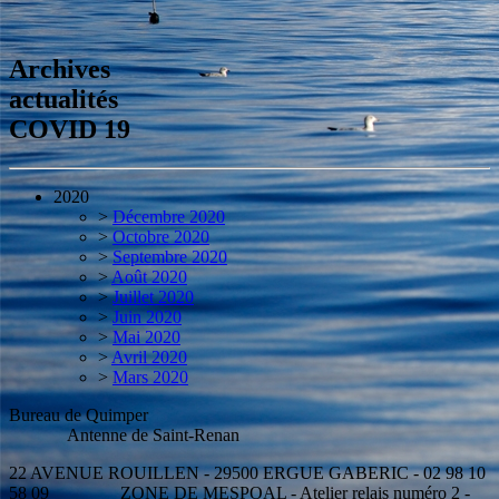
Archives
actualités
COVID 19
2020
>
Décembre 2020
>
Octobre 2020
>
Septembre 2020
>
Août 2020
>
Juillet 2020
>
Juin 2020
>
Mai 2020
>
Avril 2020
>
Mars 2020
Bureau de Quimper
Antenne de Saint-Renan
22 AVENUE ROUILLEN - 29500 ERGUE GABERIC - 02 98 10
58 09 ZONE DE MESPOAL - Atelier relais numéro 2 -