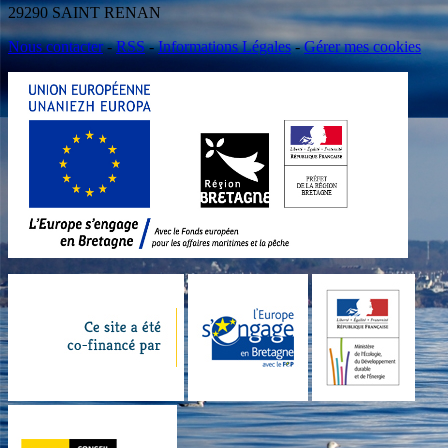
29290 SAINT RENAN
Nous contacter
-
RSS
-
Informations Légales
-
Gérer mes cookies