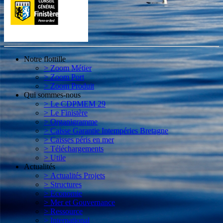
Notre flottille
> Zoom Métier
> Zoom Port
> Zoom Produit
Qui sommes-nous
> Le CDPMEM 29
> Le Finistère
> Organigramme
> Caisse Garantie Intempéries Bretagne
> Caisses péris en mer
> Téléchargements
> Utile
Actualités
> Actualités Projets
> Structures
> Economie
> Mer et Gouvernance
> Ressource
> International