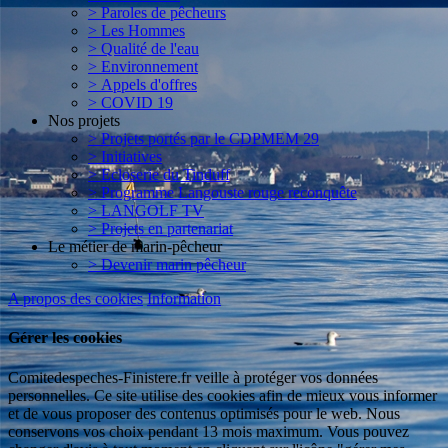
> Paroles de pêcheurs
> Les Hommes
> Qualité de l'eau
> Environnement
> Appels d'offres
> COVID 19
Nos projets
> Projets portés par le CDPMEM 29
> Initiatives
> Ecloserie du Tinduff
> Programme Langouste rouge reconquête
> LANGOLF TV
> Projets en partenariat
Le métier de marin-pêcheur
> Devenir marin pêcheur
A propos des cookies
Information
Gérer les cookies
Comitedespeches-Finistere.fr veille à protéger vos données
personnelles. Ce site utilise des cookies afin de mieux vous informer
et de vous proposer des contenus optimisés pour le web. Nous
conservons vos choix pendant 13 mois maximum. Vous pouvez