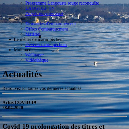
Programme Langouste rouge reconquête
LANGOLF TV
Projets en partenariat
Annonces
Demandes d'embarquement
Offres d'embarquement
Matériel
Le métier de marin-pêcheur
Devenir marin pêcheur
Multimédia
Wallpaper
Vidéothèque
Actualités
Retrouvez ici toutes vos dernières actualités
Actus COVID 19
28.04.2020
Covid-19 prolongation des titres et