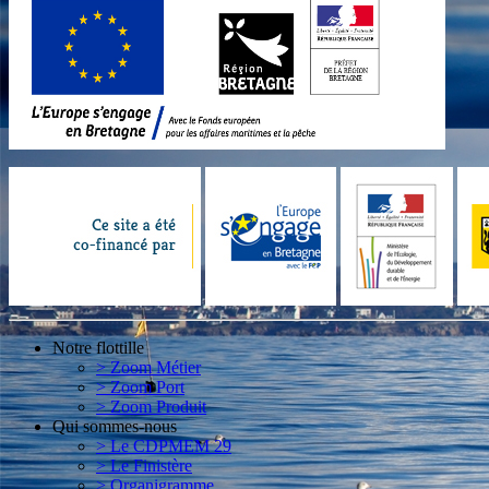
Notre flottille
> Zoom Métier
> Zoom Port
> Zoom Produit
Qui sommes-nous
> Le CDPMEM 29
> Le Finistère
> Organigramme