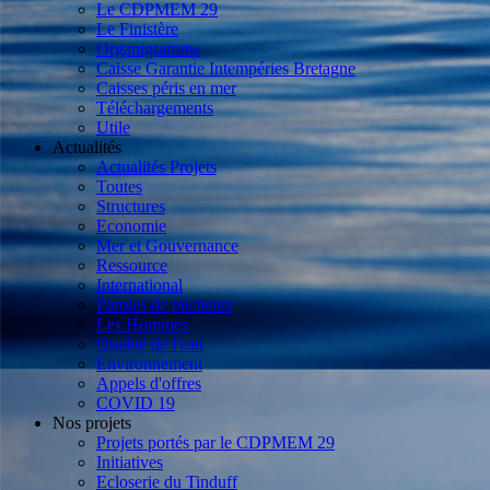
Le CDPMEM 29
Le Finistère
Organigramme
Caisse Garantie Intempéries Bretagne
Caisses péris en mer
Téléchargements
Utile
Actualités
Actualités Projets
Toutes
Structures
Economie
Mer et Gouvernance
Ressource
International
Paroles de pêcheurs
Les Hommes
Qualité de l'eau
Environnement
Appels d'offres
COVID 19
Nos projets
Projets portés par le CDPMEM 29
Initiatives
Ecloserie du Tinduff