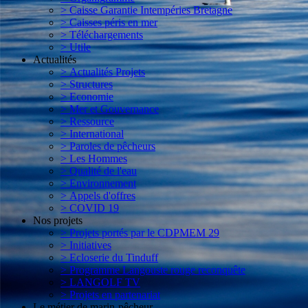
> Caisse Garantie Intempéries Bretagne
> Caisses péris en mer
> Téléchargements
> Utile
Actualités
> Actualités Projets
> Structures
> Economie
> Mer et Gouvernance
> Ressource
> International
> Paroles de pêcheurs
> Les Hommes
> Qualité de l'eau
> Environnement
> Appels d'offres
> COVID 19
Nos projets
> Projets portés par le CDPMEM 29
> Initiatives
> Ecloserie du Tinduff
> Programme Langouste rouge reconquête
> LANGOLF TV
> Projets en partenariat
Le métier de marin-pêcheur