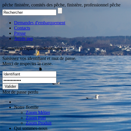
pêche finistère, comités des pêche, finistère, professionnel pêche
Demandes d'embarquement
Contacts
Presse
Accès pro
Connexion espace professionnel
Saisissez vos identifiant et mot de passe.
Merci de respecter la casse.
Valider
Mot de passe perdu
Notre flottille
Zoom Métier
Zoom Port
Zoom Produit
Qui sommes-nous