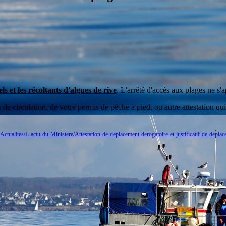
s et les récoltants d'algues de rive
. L'arrêté d'accès aux plages ne s
 circulation, de votre permis de pêche à pied, ou autre attestation qui j
/Actualites/L-actu-du-Ministere/Attestation-de-deplacement-derogatoire-et-justificatif-de-depla