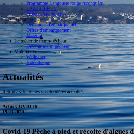
Programme Langouste rouge reconquête
LANGOLF TV
Projets en partenariat
Annonces
Demandes d'embarquement
Offres d'embarquement
Matériel
Le métier de marin-pêcheur
Devenir marin pêcheur
Multimédia
Wallpaper
Vidéothèque
Actualités
Retrouvez ici toutes vos dernières actualités
Actus COVID 19
19.03.2020
Covid-19 Pêche à pied et récolte d'algues d