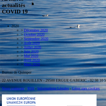
actualités
COVID 19
2020
>
Décembre 2020
>
Octobre 2020
>
Septembre 2020
>
Août 2020
>
Juillet 2020
>
Juin 2020
>
Mai 2020
>
Avril 2020
>
Mars 2020
Bureau de Quimper Antenne d
22 AVENUE ROUILLEN - 29500 ERGUE GABERIC - 02 98 10
Nous contacter
-
RSS
-
Informations Légales
-
Gérer mes cookies