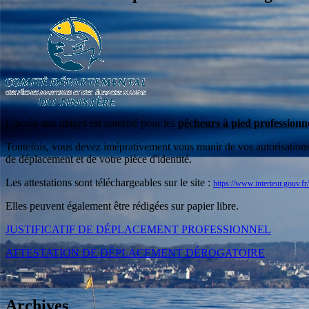
L'accès aux plages est autorisé pour les
pêcheurs à pied professionnel
Toutefois, vous devez iméprativement vous munir de vos autorisations de
de déplacement et de votre pièce d'identité.
Les attestations sont téléchargeables sur le site :
https://www.interieur.gouv.fr
Elles peuvent également être rédigées sur papier libre.
JUSTIFICATIF DE DÉPLACEMENT PROFESSIONNEL
ATTESTATION DE DÉPLACEMENT DÉROGATOIRE
Archives