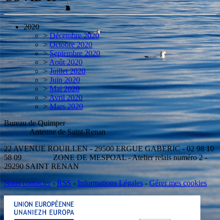
2020
>
Décembre 2020
>
Octobre 2020
>
Septembre 2020
>
Août 2020
>
Juillet 2020
>
Juin 2020
>
Mai 2020
>
Avril 2020
>
Mars 2020
Bureau de Quimper
Antenne de Saint-Renan
22 AVENUE ROUILLEN - 29500 ERGUE GABERIC - 02 98 10
58 09 ZONE DE MESPOAL - Atelier relais numéro 2 -
29290 SAINT RENAN
Nous contacter
-
RSS
-
Informations Légales
-
Gérer mes cookies