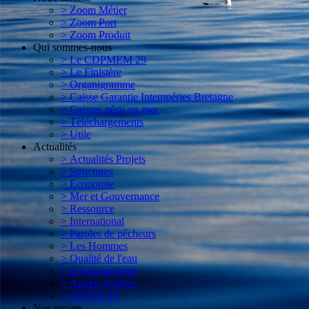
> Zoom Métier
> Zoom Port
> Zoom Produit
Qui sommes-nous
> Le CDPMEM 29
> Le Finistère
> Organigramme
> Caisse Garantie Intempéries Bretagne
> Caisses péris en mer
> Téléchargements
> Utile
Actualités
> Actualités Projets
> Structures
> Economie
> Mer et Gouvernance
> Ressource
> International
> Paroles de pêcheurs
> Les Hommes
> Qualité de l'eau
> Environnement
> Appels d'offres
> COVID 19
Nos projets