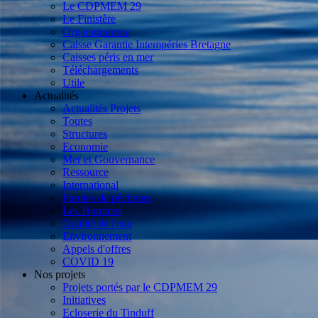
Le CDPMEM 29
Le Finistère
Organigramme
Caisse Garantie Intempéries Bretagne
Caisses péris en mer
Téléchargements
Utile
Actualités
Actualités Projets
Toutes
Structures
Economie
Mer et Gouvernance
Ressource
International
Paroles de pêcheurs
Les Hommes
Qualité de l'eau
Environnement
Appels d'offres
COVID 19
Nos projets
Projets portés par le CDPMEM 29
Initiatives
Ecloserie du Tinduff