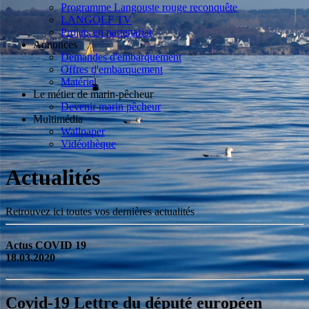
Programme Langouste rouge reconquête
LANGOLF TV
Projets en partenariat
Annonces
Demandes d'embarquement
Offres d'embarquement
Matériel
Le métier de marin-pêcheur
Devenir marin pêcheur
Multimédia
Wallpaper
Vidéothèque
Actualités
Retrouvez ici toutes vos dernières actualités
Actus COVID 19
18.03.2020
Covid-19 Lettre du député européen