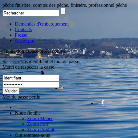
pêche finistère, comités des pêche, finistère, professionnel pêche
Demandes d'embarquement
Contacts
Presse
Accès pro
Connexion espace professionnel
Saisissez vos identifiant et mot de passe.
Merci de respecter la casse.
Valider
Mot de passe perdu
Notre flottille
Zoom Métier
Zoom Port
Zoom Produit
Qui sommes-nous