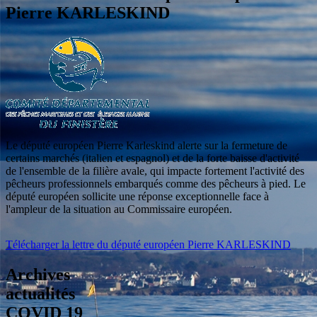
Pierre KARLESKIND
Le député européen Pierre Karleskind alerte sur la fermeture de
certains marchés (italien et espagnol) et de la forte baisse d'activité
de l'ensemble de la filière avale, qui impacte fortement l'activité des
pêcheurs professionnels embarqués comme des pêcheurs à pied. Le
député européen sollicite une réponse exceptionnelle face à
l'ampleur de la situation au Commissaire européen.
Télécharger la lettre du député européen Pierre KARLESKIND
Archives
actualités
COVID 19