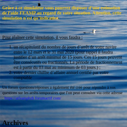
Grâce à ce simulateur vous pourrez disposer d’une estimation
de l’aide FEAMP au regard de votre situation. Attention, cette
simulation n'est qu’indicative.
Pour réaliser cette simulation, il vous faudra :
un récapitulatif du nombre de jours d’arrêt de votre navire
entre le 12 mars et le 31 mai 2020 (pour rappel il faudra
justifier d’un arrêt minimal de 15 jours. Ces 15 jours peuvent
être consécutifs ou fractionnés. La période de fractionnement
est à partir du 03 mai au minimum de 03 jours.) ;
votre dernier chiffre d’affaire annuel certifié par votre
comptable
Un forum questions/réponses a également été créé pour répondre à vos
questions sur les arrêts temporaires que l'on peut consulter via cette adresse
:
https://atfeampbzh.forumactif.com/
Avertissement : nous tenons à vous informer que ce simulateur a é
Archives