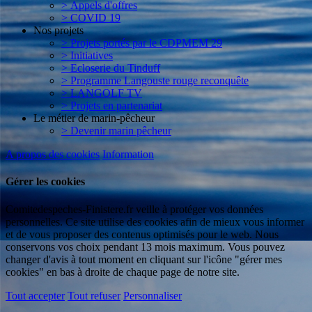
> Appels d'offres
> COVID 19
Nos projets
> Projets portés par le CDPMEM 29
> Initiatives
> Ecloserie du Tinduff
> Programme Langouste rouge reconquête
> LANGOLF TV
> Projets en partenariat
Le métier de marin-pêcheur
> Devenir marin pêcheur
A propos des cookies
Information
Gérer les cookies
Comitedespeches-Finistere.fr veille à protéger vos données
personnelles. Ce site utilise des cookies afin de mieux vous informer
et de vous proposer des contenus optimisés pour le web. Nous
conservons vos choix pendant 13 mois maximum. Vous pouvez
changer d'avis à tout moment en cliquant sur l'icône "gérer mes
cookies" en bas à droite de chaque page de notre site.
Tout accepter
Tout refuser
Personnaliser