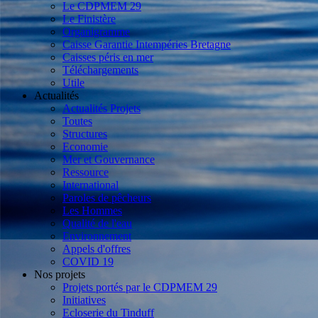
Le CDPMEM 29
Le Finistère
Organigramme
Caisse Garantie Intempéries Bretagne
Caisses péris en mer
Téléchargements
Utile
Actualités
Actualités Projets
Toutes
Structures
Economie
Mer et Gouvernance
Ressource
International
Paroles de pêcheurs
Les Hommes
Qualité de l'eau
Environnement
Appels d'offres
COVID 19
Nos projets
Projets portés par le CDPMEM 29
Initiatives
Ecloserie du Tinduff