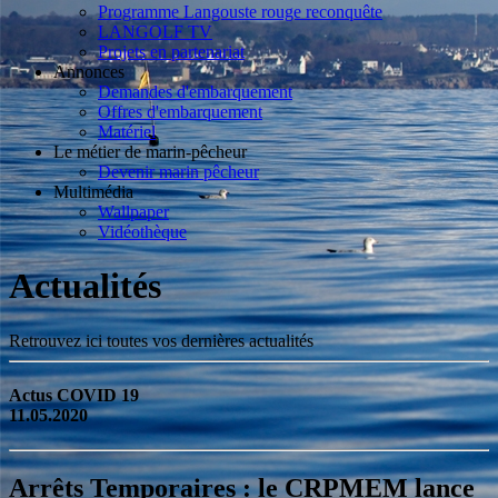
Programme Langouste rouge reconquête
LANGOLF TV
Projets en partenariat
Annonces
Demandes d'embarquement
Offres d'embarquement
Matériel
Le métier de marin-pêcheur
Devenir marin pêcheur
Multimédia
Wallpaper
Vidéothèque
Actualités
Retrouvez ici toutes vos dernières actualités
Actus COVID 19
11.05.2020
Arrêts Temporaires : le CRPMEM lance