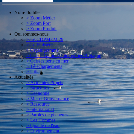
Notre flottille
> Zoom Métier
> Zoom Port
> Zoom Produit
Qui sommes-nous
> Le CDPMEM 29
> Le Finistère
> Organigramme
> Caisse Garantie Intempéries Bretagne
> Caisses péris en mer
> Téléchargements
> Utile
Actualités
> Actualités Projets
> Structures
> Economie
> Mer et Gouvernance
> Ressource
> International
> Paroles de pêcheurs
> Les Hommes
> Qualité de l'eau
> Environnement