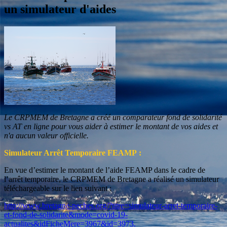
un simulateur d'aides
Le CRPMEM de Bretagne a créé un comparateur fond de solidarité
vs AT en ligne pour vous aider à estimer le montant de vos aides et
n'a aucun valeur officielle.
Simulateur Arrêt Temporaire FEAMP :
En vue d’estimer le montant de l’aide FEAMP dans le cadre de
l’arrêt temporaire, le CRPMEM de Bretagne a réalisé un simulateur
téléchargeable sur le lien suivant :
http://www.bretagne-peches.
org/?titre=simulateur-arret-
temporaire-
et-fond-de-
solidarite&mode=covid-19-
actualites&idFicheMere=3967&
id=3973
.