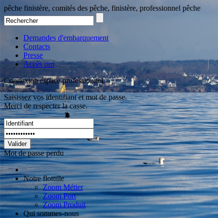
pêche finistère, comités des pêche, finistère, professionnel pêche
Demandes d'embarquement
Contacts
Presse
Accès pro
Connexion espace professionnel
Saisissez vos identifiant et mot de passe.
Merci de respecter la casse.
Valider
Mot de passe perdu
Notre flottille
Zoom Métier
Zoom Port
Zoom Produit
Qui sommes-nous