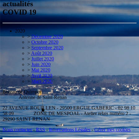
actualités
COVID 19
2020
>
Décembre 2020
>
Octobre 2020
>
Septembre 2020
>
Août 2020
>
Juillet 2020
>
Juin 2020
>
Mai 2020
>
Avril 2020
>
Mars 2020
Bureau de Quimper
Antenne de Saint-Renan
22 AVENUE ROUILLEN - 29500 ERGUE GABERIC - 02 98 10
58 09 ZONE DE MESPOAL - Atelier relais numéro 2 -
29290 SAINT RENAN
Nous contacter
-
RSS
-
Informations Légales
-
Gérer mes cookies