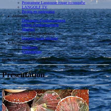
Programme Langouste rouge reconquête
LANGOLF TV
Projets en partenariat
Annonces
Demandes d'embarquement
Offres d'embarquement
Matériel
Le métier de marin-pêcheur
Devenir marin pêcheur
Multimédia
Wallpaper
Vidéothèque
Pêche de saison : la coquille Saint-Jacques
Présentation