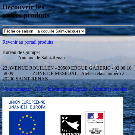
Découvrir les
autres produits
Revenir au portail produits
Bureau de Quimper
Antenne de Saint-Renan
22 AVENUE ROUILLEN - 29500 ERGUE GABERIC - 02 98 10
58 09 ZONE DE MESPOAL - Atelier relais numéro 2 -
29290 SAINT RENAN
Nous contacter
-
RSS
-
Informations Légales
-
Gérer mes cookies