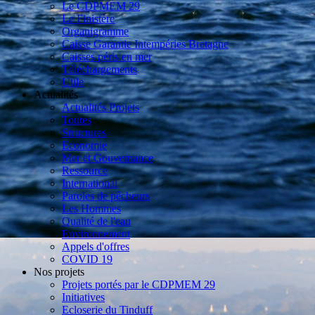
Le CDPMEM 29
Le Finistère
Organigramme
Caisse Garantie Intempéries Bretagne
Caisses péris en mer
Téléchargements
Utile
Actualités
Actualités Projets
Toutes
Structures
Economie
Mer et Gouvernance
Ressource
International
Paroles de pêcheurs
Les Hommes
Qualité de l'eau
Environnement
Appels d'offres
COVID 19
Nos projets
Projets portés par le CDPMEM 29
Initiatives
Ecloserie du Tinduff