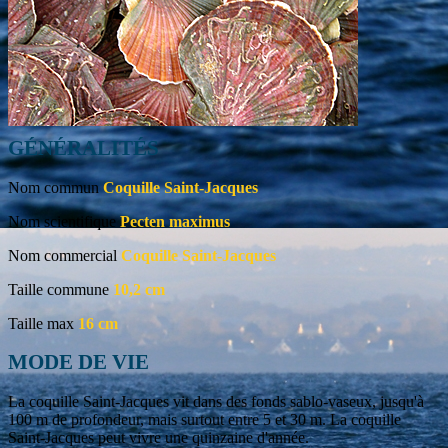
GÉNÉRALITÉS
Nom commun
Coquille Saint-Jacques
Nom scientifique
Pecten maximus
Nom commercial
Coquille Saint-Jacques
Taille commune
10,2 cm
Taille max
16 cm
MODE DE VIE
La coquille Saint-Jacques vit dans des fonds sablo-vaseux, jusqu'à
100 m de profondeur, mais surtout entre 5 et 30 m. La coquille
Saint-Jacques peut vivre une quinzaine d'année.