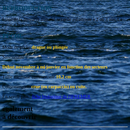
REPRODUCTION
L'âge de la première maturité sexuelle est atteinte à 2 ou 3 ans. La
ponte a lieu surtout l'été.
PÊCHE
Mode de pêche
drague ou plongée
Saisonnalité
Début novembre à mi janvier en fonction des secteurs
Taille minimale commerciale
10,2 cm
Consommation
crue (en carpaccio) ou cuite.
En savoir plus :
fiche biologique de l'IFREMER
également
à découvrir