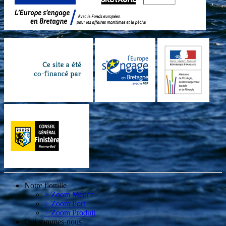
Notre flottille
> Zoom Métier
> Zoom Port
> Zoom Produit
Qui sommes-nous