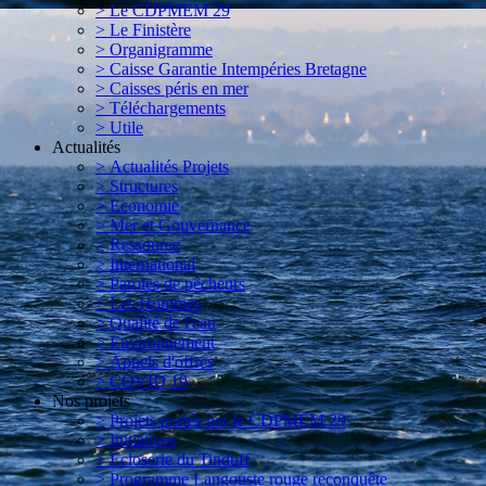
> Le CDPMEM 29
> Le Finistère
> Organigramme
> Caisse Garantie Intempéries Bretagne
> Caisses péris en mer
> Téléchargements
> Utile
Actualités
> Actualités Projets
> Structures
> Economie
> Mer et Gouvernance
> Ressource
> International
> Paroles de pêcheurs
> Les Hommes
> Qualité de l'eau
> Environnement
> Appels d'offres
> COVID 19
Nos projets
> Projets portés par le CDPMEM 29
> Initiatives
> Ecloserie du Tinduff
> Programme Langouste rouge reconquête