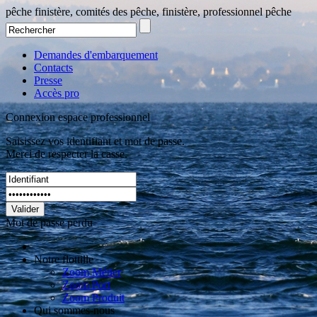
pêche finistère, comités des pêche, finistère, professionnel pêche
Demandes d'embarquement
Contacts
Presse
Accès pro
Connexion espace professionnel
Saisissez vos identifiant et mot de passe.
Merci de respecter la casse.
Valider
Mot de passe perdu
Notre flottille
Zoom Métier
Zoom Port
Zoom Produit
Qui sommes-nous