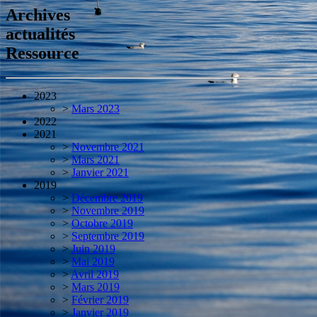
Archives
actualités
Ressource
2023
>
Mars 2023
2022
2021
>
Novembre 2021
>
Mars 2021
>
Janvier 2021
2019
>
Décembre 2019
>
Novembre 2019
>
Octobre 2019
>
Septembre 2019
>
Juin 2019
>
Mai 2019
>
Avril 2019
>
Mars 2019
>
Février 2019
>
Janvier 2019