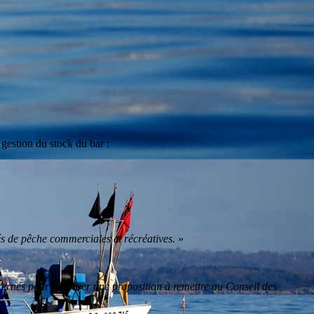
estion du stock du bar :
tés de pêche commerciales et récréatives.
»
ncernés pour préparer une proposition à remettre au Conseil des