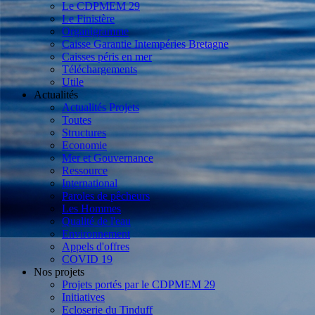
Le CDPMEM 29
Le Finistère
Organigramme
Caisse Garantie Intempéries Bretagne
Caisses péris en mer
Téléchargements
Utile
Actualités
Actualités Projets
Toutes
Structures
Economie
Mer et Gouvernance
Ressource
International
Paroles de pêcheurs
Les Hommes
Qualité de l'eau
Environnement
Appels d'offres
COVID 19
Nos projets
Projets portés par le CDPMEM 29
Initiatives
Ecloserie du Tinduff