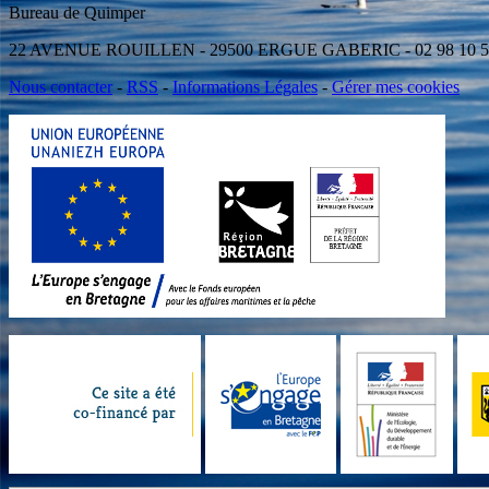
Bureau de Quimper Antenne d
22 AVENUE ROUILLEN - 29500 ERGUE GABERIC - 02 98 10
Nous contacter
-
RSS
-
Informations Légales
-
Gérer mes cookies