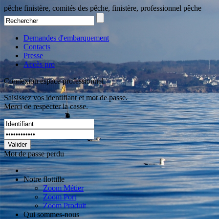
pêche finistère, comités des pêche, finistère, professionnel pêche
Demandes d'embarquement
Contacts
Presse
Accès pro
Connexion espace professionnel
Saisissez vos identifiant et mot de passe.
Merci de respecter la casse.
Valider
Mot de passe perdu
Notre flottille
Zoom Métier
Zoom Port
Zoom Produit
Qui sommes-nous