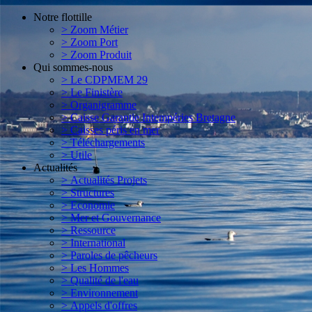
Notre flottille
> Zoom Métier
> Zoom Port
> Zoom Produit
Qui sommes-nous
> Le CDPMEM 29
> Le Finistère
> Organigramme
> Caisse Garantie Intempéries Bretagne
> Caisses péris en mer
> Téléchargements
> Utile
Actualités
> Actualités Projets
> Structures
> Economie
> Mer et Gouvernance
> Ressource
> International
> Paroles de pêcheurs
> Les Hommes
> Qualité de l'eau
> Environnement
> Appels d'offres