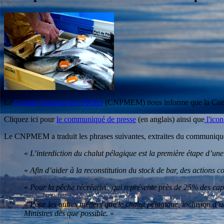
Le
Comité National des Pêches
(CNPMEM) nous informe que la Commis
Cliquez ici pour
le communiqué de presse
(en anglais) ainsi que
l'ico
Le CNPMEM a traduit les phrases suivantes, extraites du communiqu
«
L’interdiction du chalut pélagique est la première étape d’une
«
Afin d’aider à la reconstitution du stock de bar, des actions 
«
Pour la pêche récréative, qui représente près de 25% des captu
«
Pour les autres métiers que le chalut pélagique, inclusion d’
Ministres dès que possible.
»