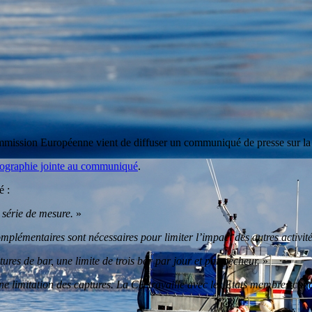
sion Européenne vient de diffuser un communiqué de presse sur la g
nographie jointe au communiqué
.
é :
 série de mesure.
»
complémentaires sont nécessaires pour limiter l’impact des autres activi
res de bar, une limite de trois bar par jour et par pêcheur.
»
une limitation des captures. La CE travaille avec les Etats membres co