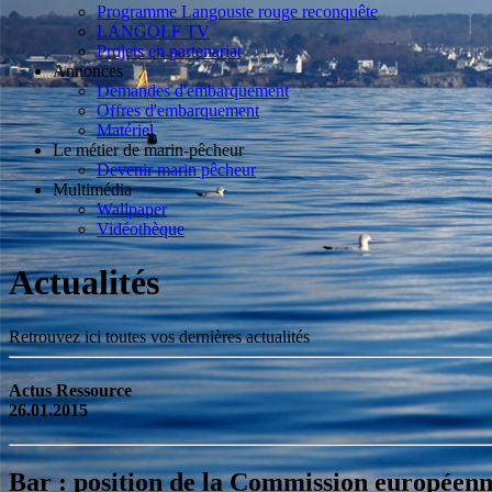
Programme Langouste rouge reconquête
LANGOLF TV
Projets en partenariat
Annonces
Demandes d'embarquement
Offres d'embarquement
Matériel
Le métier de marin-pêcheur
Devenir marin pêcheur
Multimédia
Wallpaper
Vidéothèque
Actualités
Retrouvez ici toutes vos dernières actualités
Actus Ressource
26.01.2015
Bar : position de la Commission européen