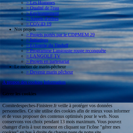
> Les Hommes
> Qualité de l'eau
> Environnement
> Appels d'offres
> COVID 19
Nos projets
> Projets portés par le CDPMEM 29
> Initiatives
> Ecloserie du Tinduff
> Programme Langouste rouge reconquête
> LANGOLF TV
> Projets en partenariat
Le métier de marin-pêcheur
> Devenir marin pêcheur
A propos des cookies
Information
Gérer les cookies
Comitedespeches-Finistere.fr veille à protéger vos données
personnelles. Ce site utilise des cookies afin de mieux vous informer
et de vous proposer des contenus optimisés pour le web. Nous
conservons vos choix pendant 13 mois maximum. Vous pouvez
changer d'avis à tout moment en cliquant sur l'icône "gérer mes
cookies" en bas à droite de chaque page de notre site.