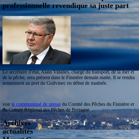
professionnelle revendique sa juste part
Le secrétaire d'état, Alain Vidalies, chargé du transport, de la mer et
de la pêche, sera présent dans le Finistère demain matin. Il se rendra
notamment au port du Guilvinec en début de matinée.
voir
le communiqué de presse
du Comité des Pêches du Finistère et
du Comité Régional des Pêches de Bretagne
Archives
actualités