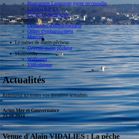
Programme Langouste rouge reconquête
LANGOLF TV
Projets en partenariat
Annonces
Demandes d'embarquement
Offres d'embarquement
Matériel
Le métier de marin-pêcheur
Devenir marin pêcheur
Multimédia
Wallpaper
Vidéothèque
Actualités
Retrouvez ici toutes vos dernières actualités
Actus Mer et Gouvernance
23.10.2014
Venue d'Alain VIDALIES : La pêche