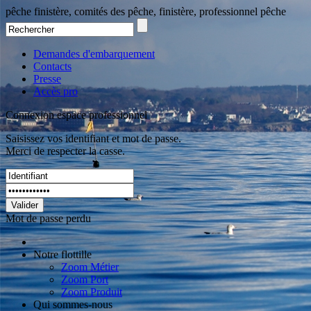
pêche finistère, comités des pêche, finistère, professionnel pêche
Demandes d'embarquement
Contacts
Presse
Accès pro
Connexion espace professionnel
Saisissez vos identifiant et mot de passe.
Merci de respecter la casse.
Valider
Mot de passe perdu
Notre flottille
Zoom Métier
Zoom Port
Zoom Produit
Qui sommes-nous