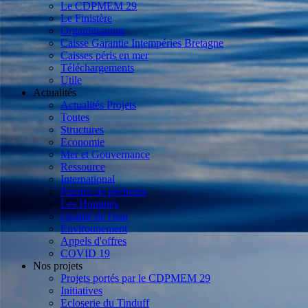
Le CDPMEM 29
Le Finistère
Organigramme
Caisse Garantie Intempéries Bretagne
Caisses péris en mer
Téléchargements
Utile
Actualités
Actualités Projets
Toutes
Structures
Economie
Mer et Gouvernance
Ressource
International
Paroles de pêcheurs
Les Hommes
Qualité de l'eau
Environnement
Appels d'offres
COVID 19
Nos projets
Projets portés par le CDPMEM 29
Initiatives
Ecloserie du Tinduff