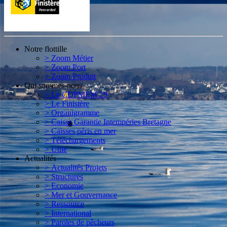
Notre flottille
> Zoom Métier
> Zoom Port
> Zoom Produit
Qui sommes-nous
> Le CDPMEM 29
> Le Finistère
> Organigramme
> Caisse Garantie Intempéries Bretagne
> Caisses péris en mer
> Téléchargements
> Utile
Actualités
> Actualités Projets
> Structures
> Economie
> Mer et Gouvernance
> Ressource
> International
> Paroles de pêcheurs