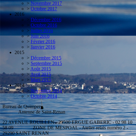
>
Novembre 2017
>
Octobre 2017
2016
>
Décembre 2016
>
Octobre 2016
>
Juillet 2016
>
Juin 2016
>
Février 2016
>
Janvier 2016
2015
>
Décembre 2015
>
Septembre 2015
>
Août 2015
>
Avril 2015
>
Mars 2015
2014
>
Novembre 2014
>
Octobre 2014
Bureau de Quimper
Antenne de Saint-Renan
22 AVENUE ROUILLEN - 29500 ERGUE GABERIC - 02 98 10
58 09 ZONE DE MESPOAL - Atelier relais numéro 2 -
29290 SAINT RENAN