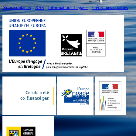
Nous contacter
-
RSS
-
Informations Légales
-
Gérer mes cookies