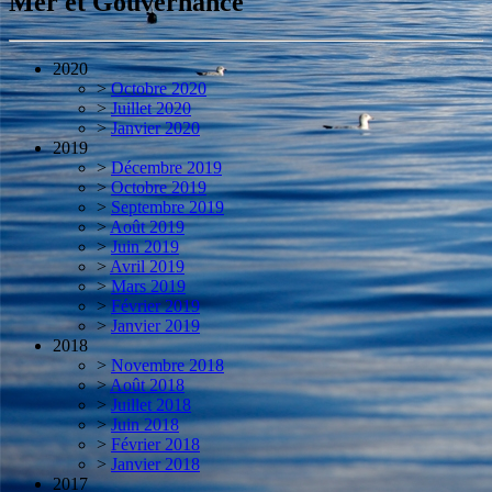
Mer et Gouvernance
2020
>
Octobre 2020
>
Juillet 2020
>
Janvier 2020
2019
>
Décembre 2019
>
Octobre 2019
>
Septembre 2019
>
Août 2019
>
Juin 2019
>
Avril 2019
>
Mars 2019
>
Février 2019
>
Janvier 2019
2018
>
Novembre 2018
>
Août 2018
>
Juillet 2018
>
Juin 2018
>
Février 2018
>
Janvier 2018
2017