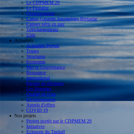
Le CDPMEM 29
Le Finistère
Organigramme
Caisse Garantie Intempéries Bretagne
Caisses péris en mer
Téléchargements
Utile
Actualités
Actualités Projets
Toutes
Structures
Economie
Mer et Gouvernance
Ressource
International
Paroles de pêcheurs
Les Hommes
Qualité de l'eau
Environnement
Appels d'offres
COVID 19
Nos projets
Projets portés par le CDPMEM 29
Initiatives
Ecloserie du Tinduff