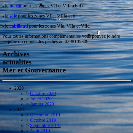
- le
merlu
pour les zones VII et VIII a.b.d.e
- la
sole
pour les zones VIIe, VIIIa et b
- le
cabillaud
pour les zones VIa, VIIa et VIId
Pour toutes informations complémentaires vous pouvez joindre
l'équipe du comité des pêches au 0298105809.
Archives
actualités
Mer et Gouvernance
2020
>
Octobre 2020
>
Juillet 2020
>
Janvier 2020
2019
>
Décembre 2019
>
Octobre 2019
>
Septembre 2019
>
Août 2019