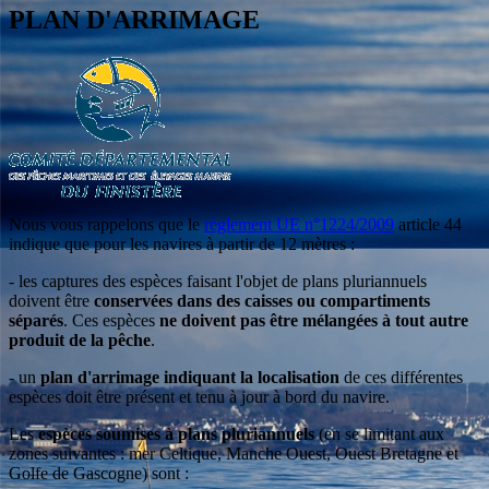
PLAN D'ARRIMAGE
Nous vous rappelons que le
règlement UE n°1224/2009
article 44
indique que pour les navires à partir de 12 mètres :
- les captures des espèces faisant l'objet de plans pluriannuels
doivent être
conservées dans des caisses ou compartiments
séparés
. Ces espèces
ne doivent pas être mélangées à tout autre
produit de la pêche
.
- un
plan d'arrimage indiquant la localisation
de ces différentes
espèces doit être présent et tenu à jour à bord du navire.
Les
espèces soumises à plans pluriannuels
(en se limitant aux
zones suivantes : mer Celtique, Manche Ouest, Ouest Bretagne et
Golfe de Gascogne) sont :