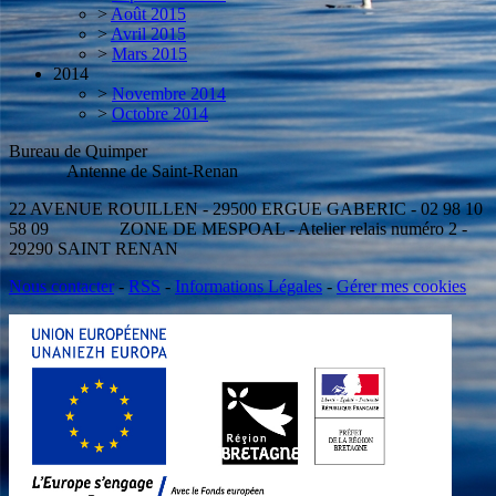
>
Août 2015
>
Avril 2015
>
Mars 2015
2014
>
Novembre 2014
>
Octobre 2014
Bureau de Quimper
Antenne de Saint-Renan
22 AVENUE ROUILLEN - 29500 ERGUE GABERIC - 02 98 10
58 09 ZONE DE MESPOAL - Atelier relais numéro 2 -
29290 SAINT RENAN
Nous contacter
-
RSS
-
Informations Légales
-
Gérer mes cookies