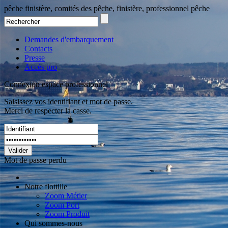
pêche finistère, comités des pêche, finistère, professionnel pêche
Demandes d'embarquement
Contacts
Presse
Accès pro
Connexion espace professionnel
Saisissez vos identifiant et mot de passe.
Merci de respecter la casse.
Valider
Mot de passe perdu
Notre flottille
Zoom Métier
Zoom Port
Zoom Produit
Qui sommes-nous