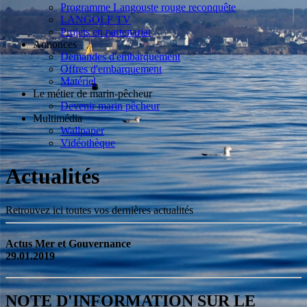
Programme Langouste rouge reconquête
LANGOLF TV
Projets en partenariat
Annonces
Demandes d'embarquement
Offres d'embarquement
Matériel
Le métier de marin-pêcheur
Devenir marin pêcheur
Multimédia
Wallpaper
Vidéothèque
Actualités
Retrouvez ici toutes vos dernières actualités
Actus Mer et Gouvernance
29.01.2019
NOTE D'INFORMATION SUR LE