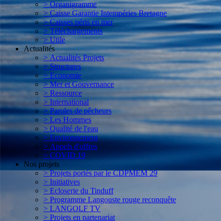
> Organigramme
> Caisse Garantie Intempéries Bretagne
> Caisses péris en mer
> Téléchargements
> Utile
Actualités
> Actualités Projets
> Structures
> Economie
> Mer et Gouvernance
> Ressource
> International
> Paroles de pêcheurs
> Les Hommes
> Qualité de l'eau
> Environnement
> Appels d'offres
> COVID 19
Nos projets
> Projets portés par le CDPMEM 29
> Initiatives
> Ecloserie du Tinduff
> Programme Langouste rouge reconquête
> LANGOLF TV
> Projets en partenariat