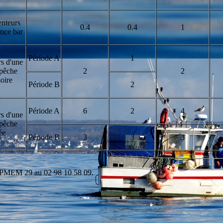
nteurs
0.4
0.4
1
ence bar
Période A
1
s d'une
 pêche
2
2
oire
Période B
2
Période A
6
2
4
s d'une
 pêche
ée
Période B
3
3
3
CDPMEM 29 au 02 98 10 58 09.