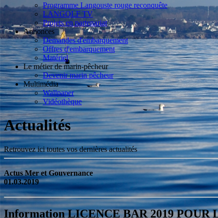
Programme Langouste rouge reconquête
LANGOLF TV
Projets en partenariat
Annonces
Demandes d'embarquement
Offres d'embarquement
Matériel
Le métier de marin-pêcheur
Devenir marin pêcheur
Multimédia
Wallpaper
Vidéothèque
Actualités
Retrouvez ici toutes vos dernières actualités
Actus Mer et Gouvernance
01.03.2019
Information LICENCE BAR 2019 POUR