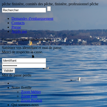
pêche finistère, comités des pêche, finistère, professionnel pêche
Demandes d'embarquement
Contacts
Presse
Accès pro
Connexion espace professionnel
Saisissez vos identifiant et mot de passe.
Merci de respecter la casse.
Valider
Mot de passe perdu
Notre flottille
Zoom Métier
Zoom Port
Zoom Produit
Qui sommes-nous