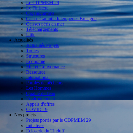
Le CDPMEM 29
Le Finistère
Organigramme
Caisse Garantie Intempéries Bretagne
Caisses péris en mer
Téléchargements
Utile
Actualités
Actualités Projets
Toutes
Structures
Economie
Mer et Gouvernance
Ressource
International
Paroles de pêcheurs
Les Hommes
Qualité de l'eau
Environnement
Appels d'offres
COVID 19
Nos projets
Projets portés par le CDPMEM 29
Initiatives
Ecloserie du Tinduff