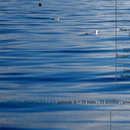
Non d
Dét
licence
Dét
licen
LIMITES MENSUELLES
(période A = 31 mars - 31 octobre ; pé