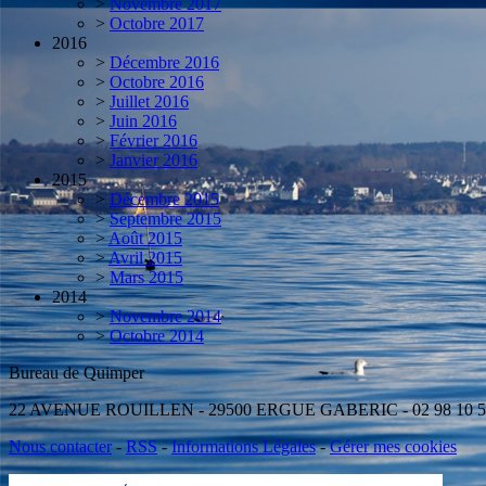
>
Novembre 2017
>
Octobre 2017
2016
>
Décembre 2016
>
Octobre 2016
>
Juillet 2016
>
Juin 2016
>
Février 2016
>
Janvier 2016
2015
>
Décembre 2015
>
Septembre 2015
>
Août 2015
>
Avril 2015
>
Mars 2015
2014
>
Novembre 2014
>
Octobre 2014
Bureau de Quimper Antenne d
22 AVENUE ROUILLEN - 29500 ERGUE GABERIC - 02 98 10
Nous contacter
-
RSS
-
Informations Légales
-
Gérer mes cookies