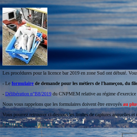
Les procédures pour la licence bar 2019 en zone Sud ont débuté. Vous 
- Le
formulaire
de demande pour les métiers de l'hameçon, du file
-
Délibération n°B8/2019
du CNPMEM relative au régime d'exercice 
Nous vous rappelons que les formulaires doivent être envoyés
au plu
Vous pourrez retrouver ci-dessous les limites de captures annuelles et 
LIMITES ANNUELLES