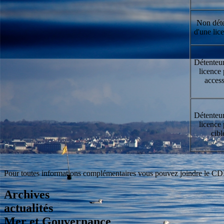
Non déte
d'une lic
Détenteur
licence
access
Détenteur
licence
cibl
Pour toutes informations complémentaires vous pouvez joindre le 
Archives
actualités
Mer et Gouvernance