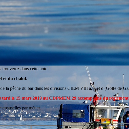
trouverez dans cette note :
t et du chalut.
de la pêche du
bar
dans les divisions CIEM VIII a, b et d (Golfe de G
s tard le 15 mars 2019 au CDPMEM 29 accompagné du règlement 
mensuselles par métier.