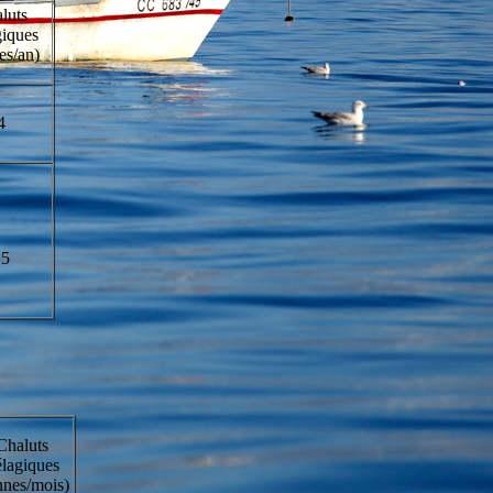
luts
giques
es/an)
4
15
Chaluts
lagiques
nnes/mois)