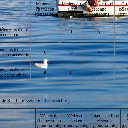
Métiers de
Métiers du
Chaluts de fond
Cha
l'hameçon
filet
et senne
péla
(tonnes/an)
(tonnes/an)
(tonnes/an)
(tonn
étenteurs d'une
1
1
3
licence bar
enteurs d'une
6
6
6
 pêche accessoire
enteurs d'une
20
12
15
ce pêche ciblée
riode B = 1er novembre - 31 décembre )
Métiers de
Métiers du
Chaluts de fond
l'hameçon en
filet en
et sennes
pé
(tonnes/mois)
(tonnes/mois)
(tonnes/mois)
(to