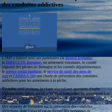
des conduites addictives
L'IMP a élaboré avec ses partenaires (la
Région Bretagne
,
la
DIRECCTE Bretagne
, un armement volontaire, le comité
régional des pêches de Bretagne et les comités départementaux,
le
service social maritime
, le
service de santé des gens de
mer
et
l’ANPAA-56
) une charte de prévention des conduites
addictives pour les armements à la pêche.
Véritable outil pratique, la charte répond aux questions d'ordre
réglementaire, pénal, social et médical auxquelles les armements à la
pêche peuvent parfois être confrontés à bord de leur navire.
Des sessions de formation sur la prévention des conduites
addictives, dont l'objectif est de former des personnes de