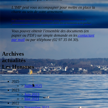
L’IMP peut vous accompagner pour mettre en place la
charte au sein de votre armement.
https://institutmaritimedeprevention.fr/risque/addiction/charte-de-
prevention-des-conduites-addictives-dans-les-armements-a-la-peche/
Vous pouvez obtenir l’ensemble des documents (en
papier ou PDF) sur simple demande en les
contactant
par mail
ou par téléphone (02 97 35 04 30).
Archives
actualités
Les Hommes
2025
>
Juillet 2025
2023
>
Juin 2023
>
Mai 2023
2022
>
Novembre 2022