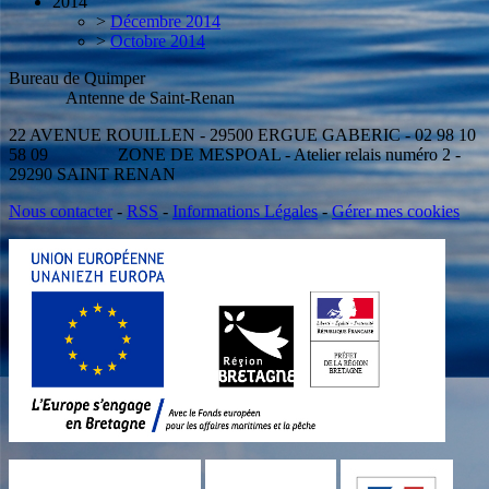
2014
>
Décembre 2014
>
Octobre 2014
Bureau de Quimper
Antenne de Saint-Renan
22 AVENUE ROUILLEN - 29500 ERGUE GABERIC - 02 98 10
58 09 ZONE DE MESPOAL - Atelier relais numéro 2 -
29290 SAINT RENAN
Nous contacter
-
RSS
-
Informations Légales
-
Gérer mes cookies