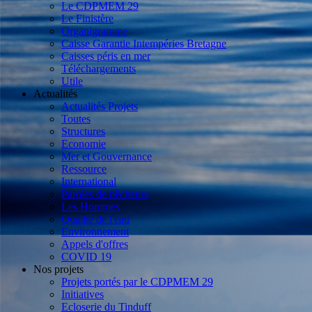
Le CDPMEM 29
Le Finistère
Organigramme
Caisse Garantie Intempéries Bretagne
Caisses péris en mer
Téléchargements
Utile
Actualités
Actualités Projets
Toutes
Structures
Economie
Mer et Gouvernance
Ressource
International
Paroles de pêcheurs
Les Hommes
Qualité de l'eau
Environnement
Appels d'offres
COVID 19
Nos projets
Projets portés par le CDPMEM 29
Initiatives
Ecloserie du Tinduff