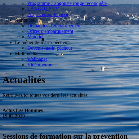
Programme Langouste rouge reconquête
LANGOLF TV
Projets en partenariat
Annonces
Demandes d'embarquement
Offres d'embarquement
Matériel
Le métier de marin-pêcheur
Devenir marin pêcheur
Multimédia
Wallpaper
Vidéothèque
Actualités
Retrouvez ici toutes vos dernières actualités
Actus Les Hommes
19.02.2019
Sessions de formation sur la prévention