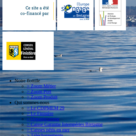
Notre flottille
> Zoom Métier
> Zoom Port
> Zoom Produit
Qui sommes-nous
> Le CDPMEM 29
> Le Finistère
> Organigramme
> Caisse Garantie Intempéries Bretagne
> Caisses péris en mer
> Téléchargements