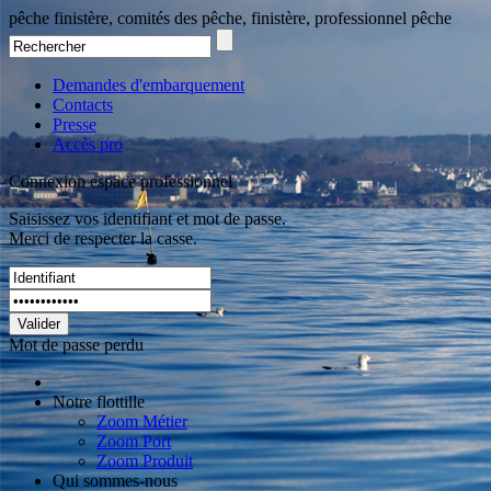
pêche finistère, comités des pêche, finistère, professionnel pêche
Demandes d'embarquement
Contacts
Presse
Accès pro
Connexion espace professionnel
Saisissez vos identifiant et mot de passe.
Merci de respecter la casse.
Valider
Mot de passe perdu
Notre flottille
Zoom Métier
Zoom Port
Zoom Produit
Qui sommes-nous