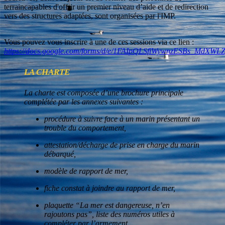
terraincapables d'offrir un premier niveau d’aide et de redirection
vers des structures adaptées, sont organisées par l'IMP.
Vous pouvez vous inscrire à une de ces sessions via ce lien :
https://docs.google.com/forms/d/e/1FAIpQLSfiWywnzESBs_Md
LA CHARTE
La charte est composée d’une brochure principale
complétée par les annexes suivantes :
procédure à suivre face à un marin présentant un
trouble du comportement,
attestation/décharge de prise en charge du marin
débarqué,
modèle de rapport de mer,
fiche constat à joindre au rapport de mer,
plaquette “La mer est dangereuse, n’en
rajoutons pas”, liste des numéros utiles à
compléter par l’armement.