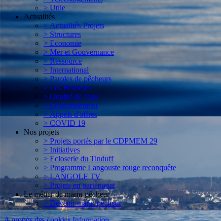
> Utile
Actualités
> Actualités Projets
> Structures
> Economie
> Mer et Gouvernance
> Ressource
> International
> Paroles de pêcheurs
> Les Hommes
> Qualité de l'eau
> Environnement
> Appels d'offres
> COVID 19
Nos projets
> Projets portés par le CDPMEM 29
> Initiatives
> Ecloserie du Tinduff
> Programme Langouste rouge reconquête
> LANGOLF TV
> Projets en partenariat
Le métier de marin-pêcheur
> Devenir marin pêcheur
A propos des cookies
Information