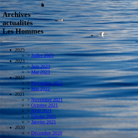
Archives
actualités
Les Hommes
2025
>
Juillet 2025
2023
>
Juin 2023
>
Mai 2023
2022
>
Novembre 2022
>
Mai 2022
2021
>
Novembre 2021
>
Octobre 2021
>
Avril 2021
>
Février 2021
>
Janvier 2021
2020
>
Décembre 2020