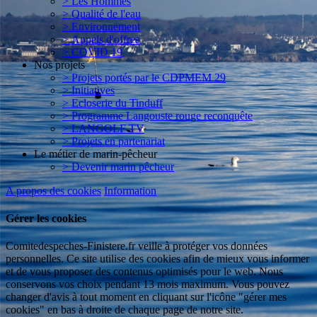
> Les Hommes
> Qualité de l'eau
> Environnement
> Appels d'offres
> COVID 19
Nos projets
> Projets portés par le CDPMEM 29
> Initiatives
> Ecloserie du Tinduff
> Programme Langouste rouge reconquête
> LANGOLF TV
> Projets en partenariat
Le métier de marin-pêcheur
> Devenir marin pêcheur
A propos des cookies
Information
Gérer les cookies
Comitedespeches-Finistere.fr veille à protéger vos données
personnelles. Ce site utilise des cookies afin de mieux vous informer
et de vous proposer des contenus optimisés pour le web. Nous
conservons vos choix pendant 13 mois maximum. Vous pouvez
changer d'avis à tout moment en cliquant sur l'icône "gérer mes
cookies" en bas à droite de chaque page de notre site.