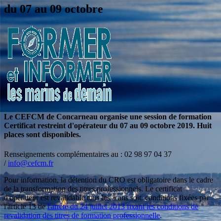
du 07 au 09 octobre
Le CEFCM de Concarneau organise une session de formation
Certificat restreint d'opérateur du 07 au 09 octobre 2019. Huit
places sont disponibles.
Renseignements complémentaires au : 02 98 97 04 37
/
info@cefcm.fr
Pour information, la détention du CRO est obligatoire dans le cadre
de la transformation des titres professionnels. Le certificat
d'opérateur est revalidable tous les 5 ans soit, conditions fixées par
l'article 13 de
l'arrêté du 24 juillet 2013 fixant les conditions de
revalidation des titres de formation professionnelle
.