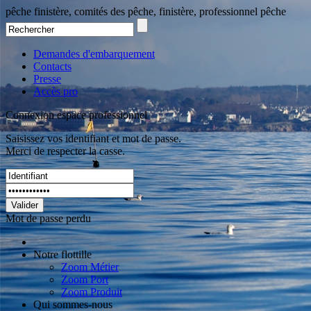
pêche finistère, comités des pêche, finistère, professionnel pêche
Demandes d'embarquement
Contacts
Presse
Accès pro
Connexion espace professionnel
Saisissez vos identifiant et mot de passe.
Merci de respecter la casse.
Valider
Mot de passe perdu
Notre flottille
Zoom Métier
Zoom Port
Zoom Produit
Qui sommes-nous