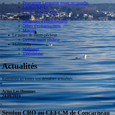
Programme Langouste rouge reconquête
LANGOLF TV
Projets en partenariat
Annonces
Demandes d'embarquement
Offres d'embarquement
Matériel
Le métier de marin-pêcheur
Devenir marin pêcheur
Multimédia
Wallpaper
Vidéothèque
Actualités
Retrouvez ici toutes vos dernières actualités
Actus Les Hommes
24.09.2019
Session CRO au CEFCM de Concarneau