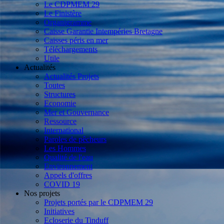
Le CDPMEM 29
Le Finistère
Organigramme
Caisse Garantie Intempéries Bretagne
Caisses péris en mer
Téléchargements
Utile
Actualités
Actualités Projets
Toutes
Structures
Economie
Mer et Gouvernance
Ressource
International
Paroles de pêcheurs
Les Hommes
Qualité de l'eau
Environnement
Appels d'offres
COVID 19
Nos projets
Projets portés par le CDPMEM 29
Initiatives
Ecloserie du Tinduff