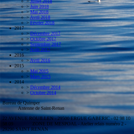
>
Juillet 2018
>
Juin 2018
>
Mai 2018
>
Avril 2018
>
Février 2018
2017
>
Décembre 2017
>
Octobre 2017
>
Septembre 2017
>
Août 2017
2016
>
Avril 2016
2015
>
Mai 2015
>
Mars 2015
2014
>
Décembre 2014
>
Octobre 2014
Bureau de Quimper
Antenne de Saint-Renan
22 AVENUE ROUILLEN - 29500 ERGUE GABERIC - 02 98 10
58 09 ZONE DE MESPOAL - Atelier relais numéro 2 -
29290 SAINT RENAN