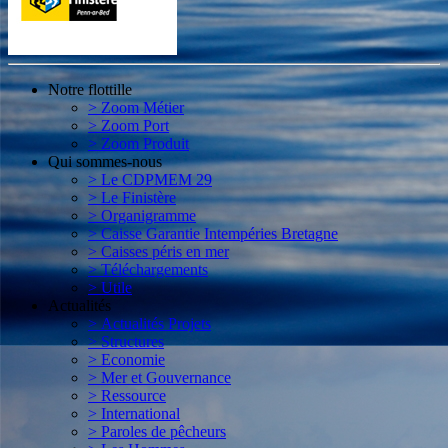
Notre flottille
> Zoom Métier
> Zoom Port
> Zoom Produit
Qui sommes-nous
> Le CDPMEM 29
> Le Finistère
> Organigramme
> Caisse Garantie Intempéries Bretagne
> Caisses péris en mer
> Téléchargements
> Utile
Actualités
> Actualités Projets
> Structures
> Economie
> Mer et Gouvernance
> Ressource
> International
> Paroles de pêcheurs