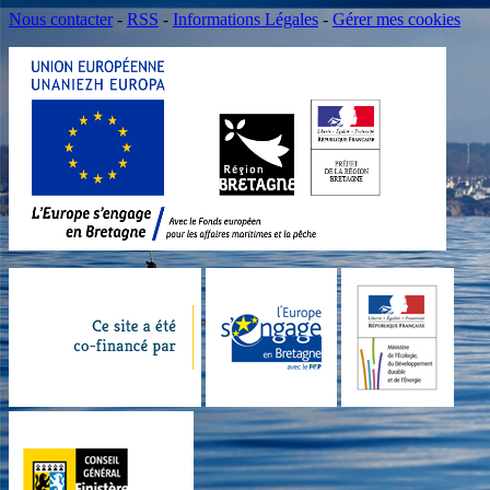
Nous contacter
-
RSS
-
Informations Légales
-
Gérer mes cookies