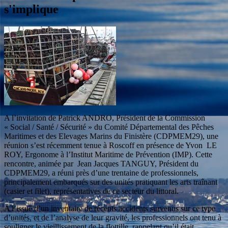
s'implique
A l’invitation de Patrick ANDRO, Président de la Commission
« Social / Santé / Sécurité » du Comité Départemental des Pêches
Maritimes et des Elevages Marins du Finistère (CDPMEM29), une
réunion s’est récemment tenue à Roscoff en présence de Yvon LE
ROY, Ergonome à l’Institut Maritime de Prévention (IMP). Cette
rencontre, animée par Jean Jacques TANGUY, Président du
CDPMEM29, a réuni près d’une trentaine de professionnels,
principalement embarqués sur des unités pratiquant les arts traînant
(casier et filet), représentatives de ce secteur du littoral.
A l’issue d’un inventaire de récents accidents survenus sur ce type
d’unités, et de l’analyse de leur gravité, les professionnels ont tenu à
souligner le vieillissement de la flottille, rappelant qu’il était