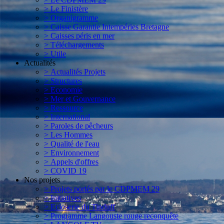
> Le Finistère
> Organigramme
> Caisse Garantie Intempéries Bretagne
> Caisses péris en mer
> Téléchargements
> Utile
Actualités
> Actualités Projets
> Structures
> Economie
> Mer et Gouvernance
> Ressource
> International
> Paroles de pêcheurs
> Les Hommes
> Qualité de l'eau
> Environnement
> Appels d'offres
> COVID 19
Nos projets
> Projets portés par le CDPMEM 29
> Initiatives
> Ecloserie du Tinduff
> Programme Langouste rouge reconquête