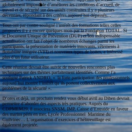
globalement impossible d’améliorer les conditions d’accueil, de
travail et de sécurité sur des unités construites il y a plusieurs
décennies, répondant à des critères aujourd’hui dépassés…
Tous ont par contre souligné l’intérêt des formations telles celles
proposées il y a encore quelques mois par la Fondation TOTAL. Si
le Document Unique de Prévention (DUP) et son indispensable
actualisation ont fait l’objet de nombreux échanges parmi les
participants, la présentation de matériels innovants, vêtements à
flottabilité intégrée (VFI) et nouveaux types de bottes, a intéressé
plus d’un futur utilisateur.
Cette réunion devrait être suivie de nouvelles rencontres plus
techniques sur des thèmes parfaitement identifiés. Comme l’a
souligné Patrick ANDRO, « la forte participation des professionnels
aujourd’hui montre l’intérêt qu’ils portent collectivement aux
problèmes de la sécurité ».
D’ores et déjà, un prochain rendez vous début avril au Diben devrait
permettre d’aborder des aspects très pratiques. Auprès du
CDPMEM29, il associera SNSM, IMP, Caisse d’Entraide en faveur
des marins péris en mer, Lycée Professionnel Maritime du
Guilvinec… L’organisation d’exercices d’hélitreuillage est
également projetée.