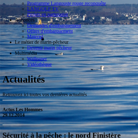
Programme Langouste rouge reconquête
LANGOLF TV
Projets en partenariat
Annonces
Demandes d'embarquement
Offres d'embarquement
Matériel
Le métier de marin-pêcheur
Devenir marin pêcheur
Multimédia
Wallpaper
Vidéothèque
Actualités
Retrouvez ici toutes vos dernières actualités
Actus Les Hommes
29.12.2014
Sécurité à la pêche : le nord Finistère