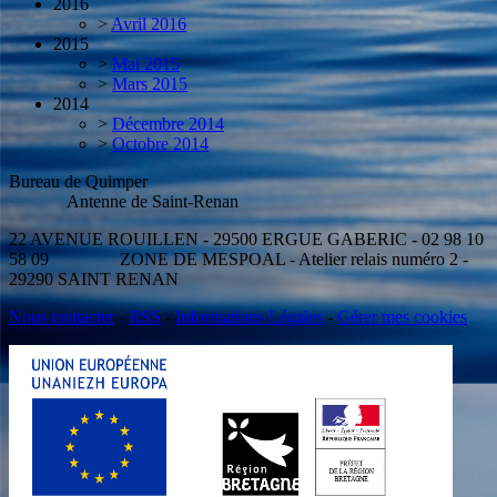
2016
>
Avril 2016
2015
>
Mai 2015
>
Mars 2015
2014
>
Décembre 2014
>
Octobre 2014
Bureau de Quimper
Antenne de Saint-Renan
22 AVENUE ROUILLEN - 29500 ERGUE GABERIC - 02 98 10
58 09 ZONE DE MESPOAL - Atelier relais numéro 2 -
29290 SAINT RENAN
Nous contacter
-
RSS
-
Informations Légales
-
Gérer mes cookies