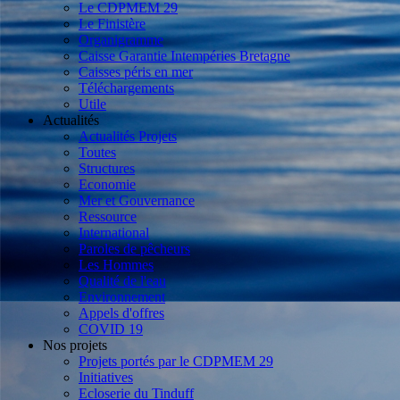
Le CDPMEM 29
Le Finistère
Organigramme
Caisse Garantie Intempéries Bretagne
Caisses péris en mer
Téléchargements
Utile
Actualités
Actualités Projets
Toutes
Structures
Economie
Mer et Gouvernance
Ressource
International
Paroles de pêcheurs
Les Hommes
Qualité de l'eau
Environnement
Appels d'offres
COVID 19
Nos projets
Projets portés par le CDPMEM 29
Initiatives
Ecloserie du Tinduff