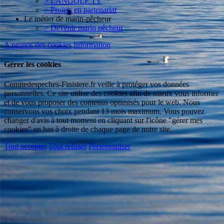
> LANGOLF TV
> Projets en partenariat
Le métier de marin-pêcheur
> Devenir marin pêcheur
A propos des cookies
Information
Gérer les cookies
Comitedespeches-Finistere.fr veille à protéger vos données
personnelles. Ce site utilise des cookies afin de mieux vous informer
et de vous proposer des contenus optimisés pour le web. Nous
conservons vos choix pendant 13 mois maximum. Vous pouvez
changer d'avis à tout moment en cliquant sur l'icône "gérer mes
cookies" en bas à droite de chaque page de notre site.
Tout accepter
Tout refuser
Personnaliser