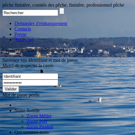
pêche finistère, comités des pêche, finistère, professionnel pêche
Demandes d'embarquement
Contacts
Presse
Accès pro
Connexion espace professionnel
Saisissez vos identifiant et mot de passe.
Merci de respecter la casse.
Valider
Mot de passe perdu
Notre flottille
Zoom Métier
Zoom Port
Zoom Produit
Qui sommes-nous