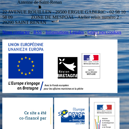
Antenne de Saint-Renan
22 AVENUE ROUILLEN - 29500 ERGUE GABERIC - 02 98 10
58 09 ZONE DE MESPOAL - Atelier relais numéro 2 -
29290 SAINT RENAN
Nous contacter
-
RSS
-
Informations Légales
-
Gérer mes cookies