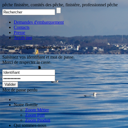
pêche finistère, comités des pêche, finistère, professionnel pêche
Demandes d'embarquement
Contacts
Presse
Accès pro
Connexion espace professionnel
Saisissez vos identifiant et mot de passe.
Merci de respecter la casse.
Valider
Mot de passe perdu
Notre flottille
Zoom Métier
Zoom Port
Zoom Produit
Qui sommes-nous