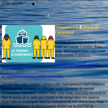
d'être modifié.
Connexion au portail de
l'armateur
1) Vous devez tout d'abord vous
créer un compte Cerbère. Pour
cela, téléchargez pour vous aider
le document ci-dessous :
Connexion compte cerbère
►
professionnel
Connexion compte Cerbère particulier
►
2) Une fois votre compte Cerbère créé, vous pouvez vous connecter
à votre portail armateur et effectuer votre demande de permis
d'armement. Attention, vérifiez bien votre boite mail pour recevoir le
mot de passe (il se peut que l'email ai été dirigé dans vos spams).
Pour vous accompagner dans la réalisation de vos démarches, vous
pouvez télécharger le tutoriel papier réalisé par la DDTM du