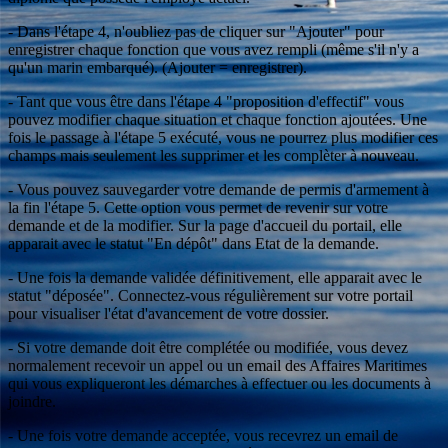
- Dans l'étape 4, n'oubliez pas de cliquer sur "Ajouter" pour
enregistrer chaque fonction que vous avez rempli (même s'il n'y a
qu'un marin embarqué). (Ajouter = enregistrer).
- Tant que vous être dans l'étape 4 "proposition d'effectif" vous
pouvez modifier chaque situation et chaque fonction ajoutées. Une
fois le passage à l'étape 5 exécuté, vous ne pourrez plus modifier ces
champs mais seulement les supprimer et les complèter à nouveau.
- Vous pouvez sauvegarder votre demande de permis d'armement à
la fin l'étape 5. Cette option vous permet de revenir sur votre
demande et de la modifier. Sur la page d'accueil du portail, elle
apparait avec le statut "En dépôt" dans Etat de la demande.
- Une fois la demande validée définitivement, elle apparait avec le
statut "déposée". Connectez-vous régulièrement sur votre portail
pour visualiser l'état d'avancement de votre dossier.
- Si votre demande doit être complétée ou modifiée, vous devez
normalement recevoir un appel ou un email des Affaires Maritimes
qui vous expliqueront les démarches à effectuer ou les documents à
joindre.
- Une fois votre demande acceptée, vous recevrez un email de