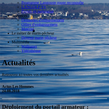
Programme Langouste rouge reconquête
LANGOLF TV
Projets en partenariat
Annonces
Demandes d'embarquement
Offres d'embarquement
Matériel
Le métier de marin-pêcheur
Devenir marin pêcheur
Multimédia
Wallpaper
Vidéothèque
Actualités
Retrouvez ici toutes vos dernières actualités
Actus Les Hommes
24.08.2018
Déploiement du portail armateur :