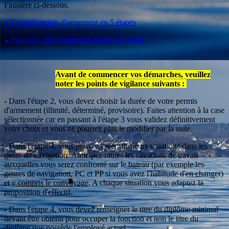
Finistère ci-dessous.
Tutoriel permis d'armement en 5 étapes
►
Plaquette 1ère connexion portail armateur
►
Avant de commencer vos démarches, veuillez
noter les points de vigilance suivants :
- Dans l'étape 2, vous devez choisir la durée de votre permis
d'armement (illimité, déterminé, provisoire). Faites attention à la case
sélectionnée car en passant à l'étape 3 vous validez définitivement
votre choix et vous ne pourrez plus le modifier par la suite.
- Dans l'étape 4, vous pouvez créer plusieurs situations dans les
genre de navigation. Anticipez toutes les situations de travail
auxquelles vous serez confronté sur le bateau (par exemple les
genres de navigation, PC et PP si vous avez l'habitude d'en changer)
et
y compris le convoyage
. A chaque situation vous adaptez la
proposition d'effectif.
- Dans l'étape 4, vous devez renseigner le titre du diplôme minimal
devant être obtenu pour occuper la fonction et non le titre du
diplôme que possède l'employé actuel.