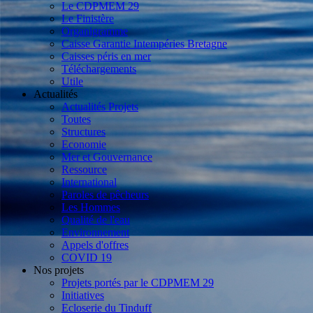
Le CDPMEM 29
Le Finistère
Organigramme
Caisse Garantie Intempéries Bretagne
Caisses péris en mer
Téléchargements
Utile
Actualités
Actualités Projets
Toutes
Structures
Economie
Mer et Gouvernance
Ressource
International
Paroles de pêcheurs
Les Hommes
Qualité de l'eau
Environnement
Appels d'offres
COVID 19
Nos projets
Projets portés par le CDPMEM 29
Initiatives
Ecloserie du Tinduff