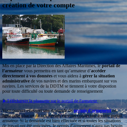
création de votre compte
Mis en place par la Direction des Affaires Maritimes, le
portail de
l’armateur
vous permettra en tant qu’armateur d’
accéder
directement à vos données
et vous aidera à
gérer la situation
administrative
de vos navires et des marins embarquant sur vos
navires. Les services de la DDTM se tiennent à votre dispostion
pour toute difficulté ou toute demande de renseignement
►Télécharger la plaquette sur le portail de l'armateur
Vous pouvez effectuer une demande de
permis d'armement
en
ligne pour chacun de vos navires en vous connectant à votre portail
armateur. Si la demande est bien effectuée et si toutes les situations
de travail ont été anticipées, le permis d'armement n'aura pas besoin