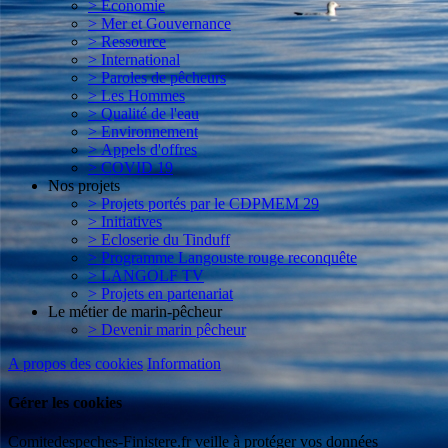
> Economie
> Mer et Gouvernance
> Ressource
> International
> Paroles de pêcheurs
> Les Hommes
> Qualité de l'eau
> Environnement
> Appels d'offres
> COVID 19
Nos projets
> Projets portés par le CDPMEM 29
> Initiatives
> Ecloserie du Tinduff
> Programme Langouste rouge reconquête
> LANGOLF TV
> Projets en partenariat
Le métier de marin-pêcheur
> Devenir marin pêcheur
A propos des cookies
Information
Gérer les cookies
Comitedespeches-Finistere.fr veille à protéger vos données