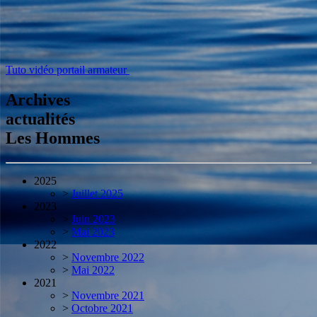
Tuto vidéo portail armateur
Archives
actualités
Les Hommes
2025
>
Juillet 2025
2023
>
Juin 2023
>
Mai 2023
2022
>
Novembre 2022
>
Mai 2022
2021
>
Novembre 2021
>
Octobre 2021