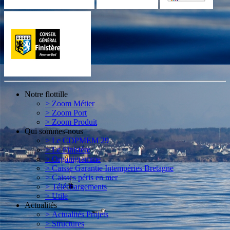
Notre flottille
> Zoom Métier
> Zoom Port
> Zoom Produit
Qui sommes-nous
> Le CDPMEM 29
> Le Finistère
> Organigramme
> Caisse Garantie Intempéries Bretagne
> Caisses péris en mer
> Téléchargements
> Utile
Actualités
> Actualités Projets
> Structures