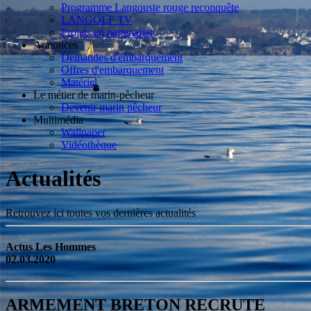
Programme Langouste rouge reconquête
LANGOLF TV
Projets en partenariat
Annonces
Demandes d'embarquement
Offres d'embarquement
Matériel
Le métier de marin-pêcheur
Devenir marin pêcheur
Multimédia
Wallpaper
Vidéothèque
Actualités
Retrouvez ici toutes vos dernières actualités
Actus Les Hommes
02.03.2020
ARMEMENT BRETON RECRUTE