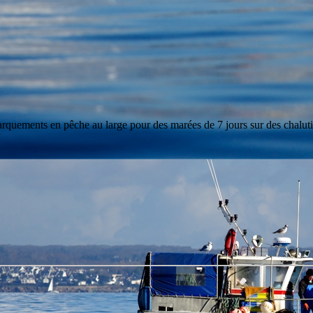
uements en pêche au large pour des marées de 7 jours sur des chalutier