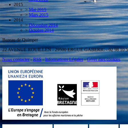
2015
>
Mai 2015
>
Mars 2015
2014
>
Décembre 2014
>
Octobre 2014
Bureau de Quimper Antenne d
22 AVENUE ROUILLEN - 29500 ERGUE GABERIC - 02 98 10
Nous contacter
-
RSS
-
Informations Légales
-
Gérer mes cookies