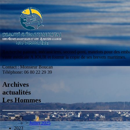
Recherche patrons, mécaniciens, second-pont, matelots pour des embarq
visite médicale A JOUR et fournir la copie de ses brevets maritimes.
Contact : Monsieur Boucan
Téléphone: 06 80 22 29 39
Archives
actualités
Les Hommes
2025
>
Juillet 2025
2023