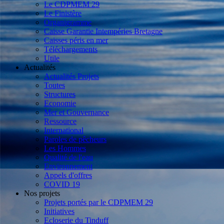
Le CDPMEM 29
Le Finistère
Organigramme
Caisse Garantie Intempéries Bretagne
Caisses péris en mer
Téléchargements
Utile
Actualités
Actualités Projets
Toutes
Structures
Economie
Mer et Gouvernance
Ressource
International
Paroles de pêcheurs
Les Hommes
Qualité de l'eau
Environnement
Appels d'offres
COVID 19
Nos projets
Projets portés par le CDPMEM 29
Initiatives
Ecloserie du Tinduff