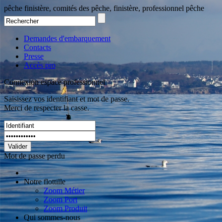
pêche finistère, comités des pêche, finistère, professionnel pêche
Demandes d'embarquement
Contacts
Presse
Accès pro
Connexion espace professionnel
Saisissez vos identifiant et mot de passe.
Merci de respecter la casse.
Valider
Mot de passe perdu
Notre flottille
Zoom Métier
Zoom Port
Zoom Produit
Qui sommes-nous