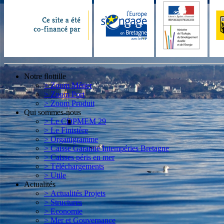
Notre flottille
> Zoom Métier
> Zoom Port
> Zoom Produit
Qui sommes-nous
> Le CDPMEM 29
> Le Finistère
> Organigramme
> Caisse Garantie Intempéries Bretagne
> Caisses péris en mer
> Téléchargements
> Utile
Actualités
> Actualités Projets
> Structures
> Economie
> Mer et Gouvernance