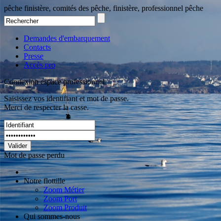
pêche finistère, comités des pêche, finistère, professionnel pêche
Demandes d'embarquement
Contacts
Presse
Accès pro
Connexion espace professionnel
Saisissez vos identifiant et mot de passe.
Merci de respecter la casse.
Valider
Mot de passe perdu
Notre flottille
Zoom Métier
Zoom Port
Zoom Produit
Qui sommes-nous