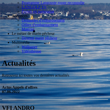
Programme Langouste rouge reconquête
LANGOLF TV
Projets en partenariat
Annonces
Demandes d'embarquement
Offres d'embarquement
Matériel
Le métier de marin-pêcheur
Devenir marin pêcheur
Multimédia
Wallpaper
Vidéothèque
Actualités
Retrouvez ici toutes vos dernières actualités
Actus Appels d'offres
07.06.2022
VFI ANDRO