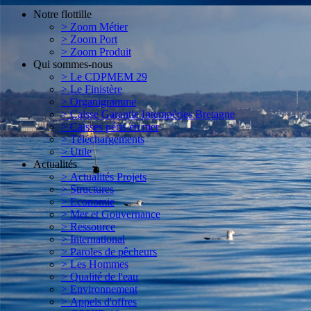
Notre flottille
> Zoom Métier
> Zoom Port
> Zoom Produit
Qui sommes-nous
> Le CDPMEM 29
> Le Finistère
> Organigramme
> Caisse Garantie Intempéries Bretagne
> Caisses péris en mer
> Téléchargements
> Utile
Actualités
> Actualités Projets
> Structures
> Economie
> Mer et Gouvernance
> Ressource
> International
> Paroles de pêcheurs
> Les Hommes
> Qualité de l'eau
> Environnement
> Appels d'offres