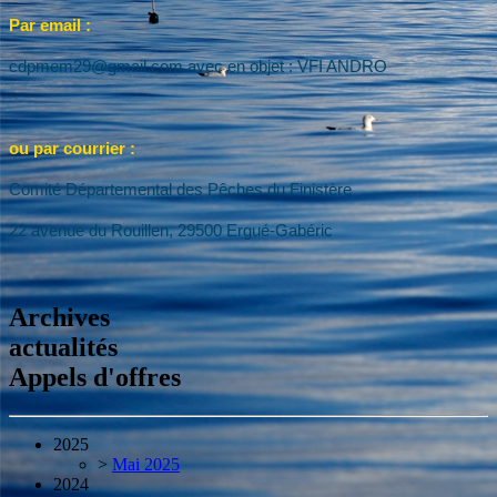
Par email :
cdpmem29@gmail.com avec en objet : VFI ANDRO
ou par courrier :
Comité Départemental des Pêches du Finistère
22 avenue du Rouillen, 29500 Ergué-Gabéric
Archives
actualités
Appels d'offres
2025
>
Mai 2025
2024