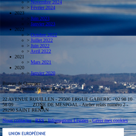
>
Novembre 2024
>
Février 2024
2023
>
Juin 2023
>
Janvier 2023
2022
>
Octobre 2022
>
Juillet 2022
>
Juin 2022
>
Avril 2022
2021
>
Mars 2021
2020
>
Janvier 2020
Bureau de Quimper
Antenne de Saint-Renan
22 AVENUE ROUILLEN - 29500 ERGUE GABERIC - 02 98 10
58 09 ZONE DE MESPOAL - Atelier relais numéro 2 -
29290 SAINT RENAN
Nous contacter
-
RSS
-
Informations Légales
-
Gérer mes cookies