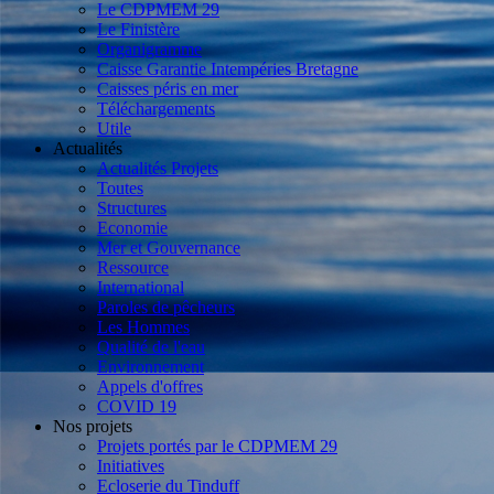
Le CDPMEM 29
Le Finistère
Organigramme
Caisse Garantie Intempéries Bretagne
Caisses péris en mer
Téléchargements
Utile
Actualités
Actualités Projets
Toutes
Structures
Economie
Mer et Gouvernance
Ressource
International
Paroles de pêcheurs
Les Hommes
Qualité de l'eau
Environnement
Appels d'offres
COVID 19
Nos projets
Projets portés par le CDPMEM 29
Initiatives
Ecloserie du Tinduff