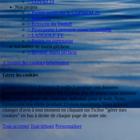
> COVID 19
Nos projets
> Projets portés par le CDPMEM 29
> Initiatives
> Ecloserie du Tinduff
> Programme Langouste rouge reconquête
> LANGOLF TV
> Projets en partenariat
Le métier de marin-pêcheur
> Devenir marin pêcheur
A propos des cookies
Information
Gérer les cookies
Comitedespeches-Finistere.fr veille à protéger vos données
personnelles. Ce site utilise des cookies afin de mieux vous informer
et de vous proposer des contenus optimisés pour le web. Nous
conservons vos choix pendant 13 mois maximum. Vous pouvez
changer d'avis à tout moment en cliquant sur l'icône "gérer mes
cookies" en bas à droite de chaque page de notre site.
Tout accepter
Tout refuser
Personnaliser