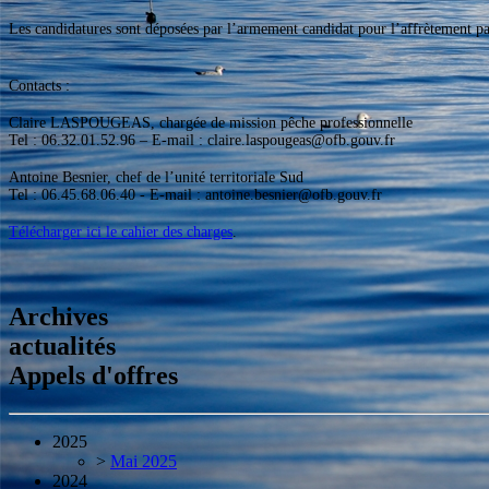
Les candidatures sont déposées par l’armement candidat pour l’affrètement p
Contacts :
Claire LASPOUGEAS, chargée de mission pêche professionnelle
Tel : 06.32.01.52.96 – E-mail : claire.laspougeas@ofb.gouv.fr
Antoine Besnier, chef de l’unité territoriale Sud
Tel : 06.45.68.06.40 - E-mail : antoine.besnier@ofb.gouv.fr
Télécharger ici le cahier des charges
.
Archives
actualités
Appels d'offres
2025
>
Mai 2025
2024