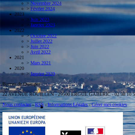
>
Novembre 2024
>
Février 2024
2023
>
Juin 2023
>
Janvier 2023
2022
>
Octobre 2022
>
Juillet 2022
>
Juin 2022
>
Avril 2022
2021
>
Mars 2021
2020
>
Janvier 2020
Bureau de Quimper Antenne d
22 AVENUE ROUILLEN - 29500 ERGUE GABERIC - 02 98 10
Nous contacter
-
RSS
-
Informations Légales
-
Gérer mes cookies