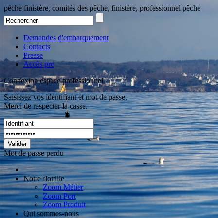
pêche finistère, comités des pêche, finistère, professionnel pêche
Demandes d'embarquement
Contacts
Presse
Accès pro
Connexion espace professionnel
Saisissez vos identifiant et mot de passe.
Merci de respecter la casse.
Valider
Mot de passe perdu
Notre flottille
Zoom Métier
Zoom Port
Zoom Produit
Qui sommes-nous