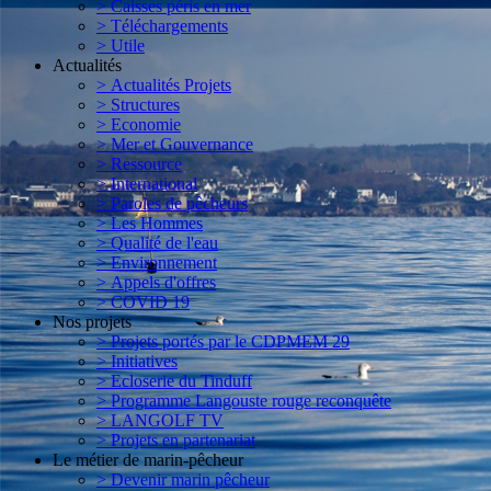
> Caisses péris en mer
> Téléchargements
> Utile
Actualités
> Actualités Projets
> Structures
> Economie
> Mer et Gouvernance
> Ressource
> International
> Paroles de pêcheurs
> Les Hommes
> Qualité de l'eau
> Environnement
> Appels d'offres
> COVID 19
Nos projets
> Projets portés par le CDPMEM 29
> Initiatives
> Ecloserie du Tinduff
> Programme Langouste rouge reconquête
> LANGOLF TV
> Projets en partenariat
Le métier de marin-pêcheur
> Devenir marin pêcheur