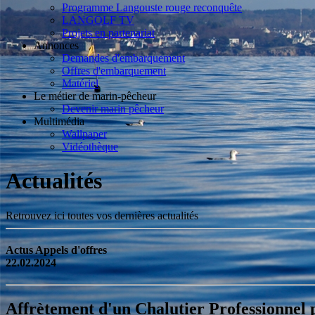
Programme Langouste rouge reconquête
LANGOLF TV
Projets en partenariat
Annonces
Demandes d'embarquement
Offres d'embarquement
Matériel
Le métier de marin-pêcheur
Devenir marin pêcheur
Multimédia
Wallpaper
Vidéothèque
Actualités
Retrouvez ici toutes vos dernières actualités
Actus Appels d'offres
22.02.2024
Affrètement d'un Chalutier Professionnel 