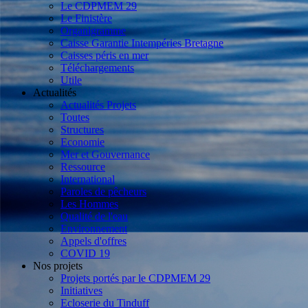
Le CDPMEM 29
Le Finistère
Organigramme
Caisse Garantie Intempéries Bretagne
Caisses péris en mer
Téléchargements
Utile
Actualités
Actualités Projets
Toutes
Structures
Economie
Mer et Gouvernance
Ressource
International
Paroles de pêcheurs
Les Hommes
Qualité de l'eau
Environnement
Appels d'offres
COVID 19
Nos projets
Projets portés par le CDPMEM 29
Initiatives
Ecloserie du Tinduff