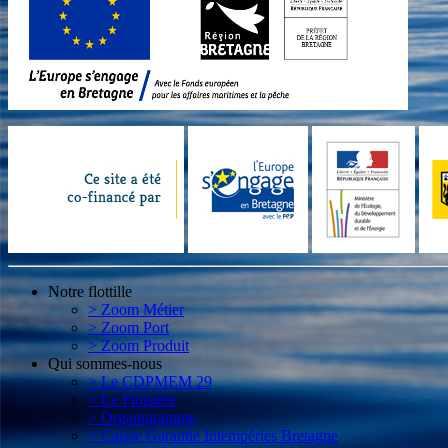
Notre flottille
> Zoom Métier
> Zoom Port
> Zoom Produit
Qui sommes-nous
> Le CDPMEM 29
> Le Finistère
> Organigramme
> Caisse Garantie Intempéries Bretagne