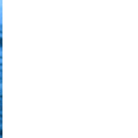
WALLPAPERS
Tous les wallpapers
Bureau de Quimper
Antenne de Saint-Renan
22 AVENUE ROUILLEN - 29500 ERGUE GABERIC - 02 98 10
58 09 ZONE DE MESPOAL - Atelier relais numéro 2 -
29290 SAINT RENAN
Nous contacter
-
RSS
-
Informations Légales
-
Gérer mes cookies