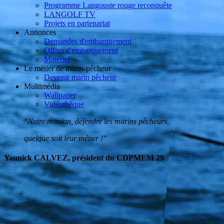
Programme Langouste rouge reconquête
LANGOLF TV
Projets en partenariat
Annonces
Demandes d'embarquement
Offres d'embarquement
Matériel
Le métier de marin-pêcheur
Devenir marin pêcheur
Multimédia
Wallpaper
Vidéothèque
"Notre mission, défendre les marins pêcheurs,
quelque soit leur métier !"
Yannick CALVEZ, président du CDPMEM 29