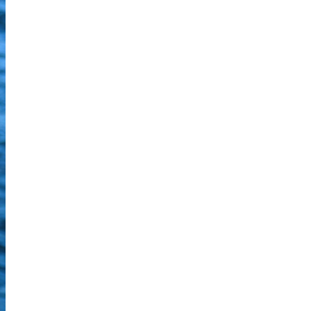
Qui sommes-nous
> Le CDPMEM 29
> Le Finistère
> Organigramme
> Caisse Garantie Intempéries Bretagne
> Caisses péris en mer
> Téléchargements
> Utile
Actualités
> Actualités Projets
> Structures
> Economie
> Mer et Gouvernance
> Ressource
> International
> Paroles de pêcheurs
> Les Hommes
> Qualité de l'eau
> Environnement
> Appels d'offres
> COVID 19
Nos projets
> Projets portés par le CDPMEM 29
> Initiatives
> Ecloserie du Tinduff