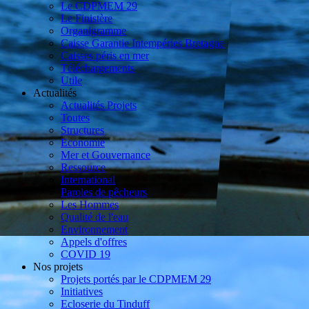
Le CDPMEM 29
Le Finistère
Organigramme
Caisse Garantie Intempéries Bretagne
Caisses péris en mer
Téléchargements
Utile
Actualités
Actualités Projets
Toutes
Structures
Economie
Mer et Gouvernance
Ressource
International
Paroles de pêcheurs
Les Hommes
Qualité de l'eau
Environnement
Appels d'offres
COVID 19
Nos projets
Projets portés par le CDPMEM 29
Initiatives
Ecloserie du Tinduff