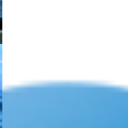
> Programme Langouste rouge reconquête
> LANGOLF TV
> Projets en partenariat
Le métier de marin-pêcheur
> Devenir marin pêcheur
A propos des cookies
Information
Gérer les cookies
Comitedespeches-Finistere.fr veille à protéger vos données
personnelles. Ce site utilise des cookies afin de mieux vous informer
et de vous proposer des contenus optimisés pour le web. Nous
conservons vos choix pendant 13 mois maximum. Vous pouvez
changer d'avis à tout moment en cliquant sur l'icône "gérer mes
cookies" en bas à droite de chaque page de notre site.
Tout accepter
Tout refuser
Personnaliser