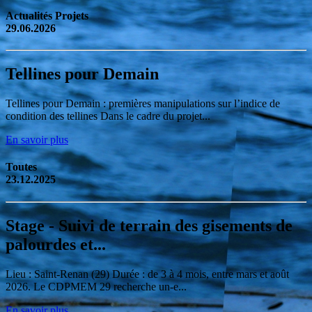
Actualités Projets
29.06.2026
Tellines pour Demain
Tellines pour Demain : premières manipulations sur l’indice de
condition des tellines Dans le cadre du projet...
En savoir plus
Toutes
23.12.2025
Stage - Suivi de terrain des gisements de
palourdes et...
Lieu : Saint-Renan (29) Durée : de 3 à 4 mois, entre mars et août
2026. Le CDPMEM 29 recherche un-e...
En savoir plus