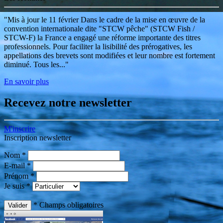
"Mis à jour le 11 février Dans le cadre de la mise en œuvre de la
convention internationale dite "STCW pêche" (STCW Fish /
STCW-F) la France a engagé une réforme importante des titres
professionnels. Pour faciliter la lisibilité des prérogatives, les
appellations des brevets sont modifiées et leur nombre est fortement
diminué. Tous les..."
En savoir plus
Recevez notre
newsletter
M'inscrire
Inscription newsletter
Nom
*
E-mail
*
Prénom
*
Je suis
*
*
Champs obligatoires
Valider