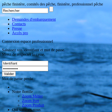
pêche finistère, comités des pêche, finistère, professionnel pêche
Demandes d'embarquement
Contacts
Presse
Accès pro
Connexion espace professionnel
Saisissez vos identifiant et mot de passe.
Merci de respecter la casse.
Valider
Mot de passe perdu
Notre flottille
Zoom Métier
Zoom Port
Zoom Produit
Qui sommes-nous